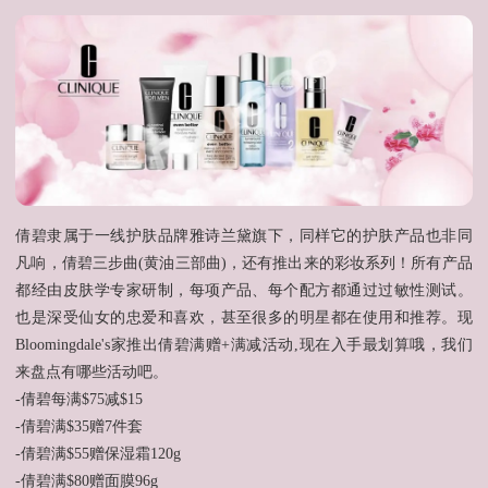
倩碧隶属于一线护肤品牌雅诗兰黛旗下，同样它的护肤产品也非同
凡响，倩碧三步曲(黄油三部曲)，还有推出来的彩妆系列！所有产品
都经由皮肤学专家研制，每项产品、每个配方都通过过敏性测试。
也是深受仙女的忠爱和喜欢，甚至很多的明星都在使用和推荐。现
Bloomingdale's家推出倩碧满赠+满减活动,现在入手最划算哦，我们
来盘点有哪些活动吧。

-倩碧每满$75减$15

-倩碧满$35赠7件套

-倩碧满$55赠保湿霜120g

-倩碧满$80赠面膜96g
