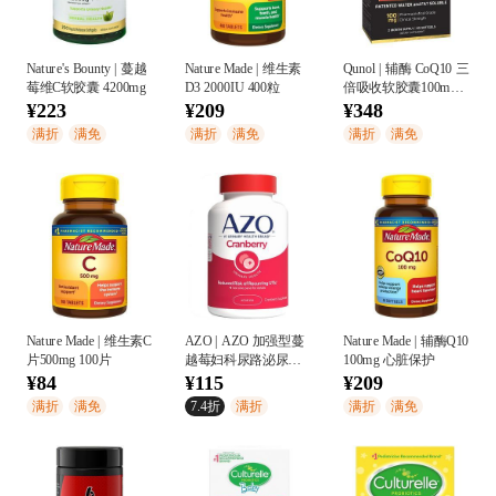
Nature's Bounty | 蔓越
Nature Made | 维生素
Qunol | 辅酶 CoQ10 三
莓维C软胶囊 4200mg
D3 2000IU 400粒
倍吸收软胶囊100mg
60粒
¥223
¥209
¥348
满折
满免
满折
满免
满折
满免
Nature Made | 维生素C
AZO | AZO 加强型蔓
Nature Made | 辅酶Q10
片500mg 100片
越莓妇科尿路泌尿系
100mg 心脏保护
统健康胶囊
¥84
¥115
¥209
满折
满免
7.4折
满折
满折
满免