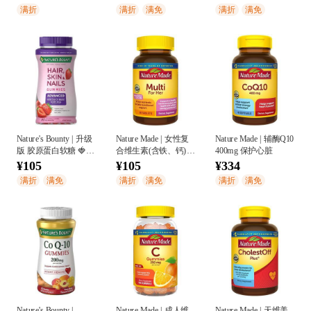
满折
满折
满免
满折
满免
Nature's Bounty | 升级
Nature Made | 女性复
Nature Made | 辅酶Q10
版 胶原蛋白软糖 🍓
合维生素(含铁、钙)
400mg 保护心脏
草莓味 80粒
90片
¥105
¥105
¥334
满折
满免
满折
满免
满折
满免
Nature's Bounty |
Nature Made | 成人维
Nature Made | 天维美