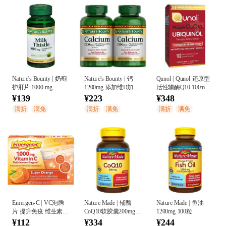
Nature's Bounty | 奶蓟
Nature's Bounty | 钙
Qunol | Qunol 还原型
护肝片 1000 mg
1200mg 添加维D加强
活性辅酶Q10 100mg
版 120粒*2
备孕/心脏
¥139
¥223
¥348
满折
满免
满折
满免
满折
满免
Emergen-C | VC泡腾
Nature Made | 辅酶
Nature Made | 鱼油
片 提升免疫 维生素C
CoQ10软胶囊200mg
1200mg 100粒
和抗氧化剂
80粒
¥112
¥334
¥244