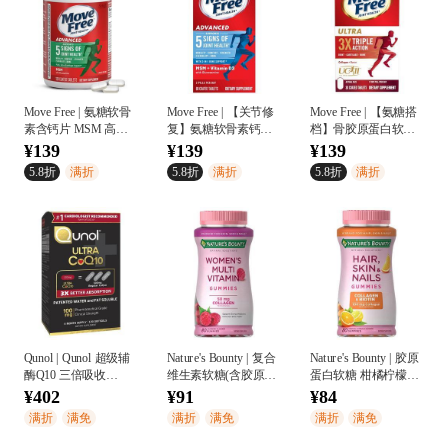
Move Free | 氨糖软骨
Move Free | 【关节修
Move Free | 【氨糖搭
素含钙片 MSM 高能
复】氨糖软骨素钙加
档】骨胶原蛋白软骨
绿标120粒
维D片 关节受损术后
素 加速修复软骨 额外
¥139
¥139
¥139
修复 促进钙吸收 蓝瓶
添加透明质酸 白瓶30
5.8折
满折
5.8折
满折
5.8折
满折
80粒
粒
Qunol | Qunol 超级辅
Nature's Bounty | 复合
Nature's Bounty | 胶原
酶Q10 三倍吸收
维生素软糖(含胶原蛋
蛋白软糖 柑橘柠檬味
100mg 备孕/心脏/抗衰
白)50mg 80粒
80粒
¥402
¥91
¥84
老
满折
满免
满折
满免
满折
满免