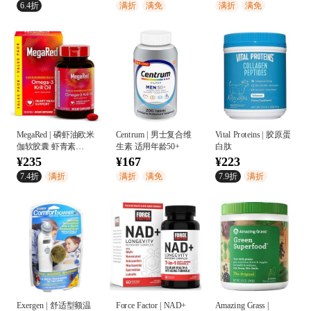
6.4折
满折
满免
满折
满免
Softgels
MegaRed | 磷虾油欧米
Centrum | 男士复合维
Vital Proteins | 胶原蛋
伽软胶囊 虾青素
生素 适用年龄50+
白肽
350mg 120粒
¥235
¥167
¥223
7.4折
满折
满折
满免
7.9折
满折
Exergen | 舒适型额温
Force Factor | NAD+
Amazing Grass |