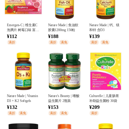
Emergen-C | 维生素C
Nature Made | 鱼油软
Nature Made | 钙、镁
泡腾片 树莓口味 富含
胶囊1200mg 150粒
和锌 含D3
抗氧化剂和维生素B族
¥112
¥188
¥139
促进健康
满折
满折
满免
满折
满免
Nature Made | Vitamin
Nature's Bounty | 嗜酸
Culturelle | 儿童肠胃
D3 + K2 Softgels
益生菌片 2瓶装
补助益生菌粉 30袋
¥132
¥153
¥209
满折
满免
满折
满免
满折