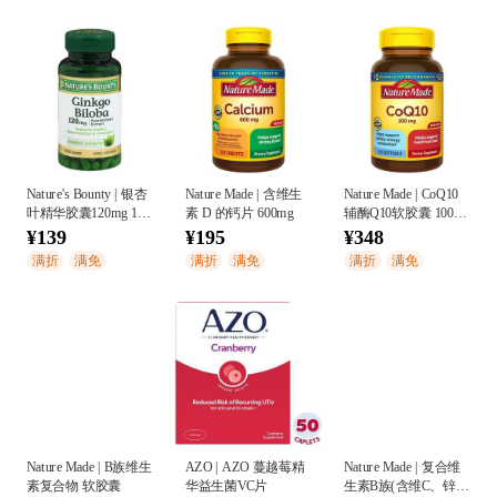
Nature's Bounty | 银杏
Nature Made | 含维生
Nature Made | CoQ10
叶精华胶囊120mg 100
素 D 的钙片 600mg
辅酶Q10软胶囊 100
片
mg
¥139
¥195
¥348
满折
满免
满折
满免
满折
满免
Nature Made | B族维生
AZO | AZO 蔓越莓精
Nature Made | 复合维
素复合物 软胶囊
华益生菌VC片
生素B族(含维C、锌)