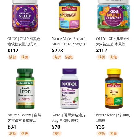
OLLY | OLLY褪黑色
Nature Made | Prenatal
OLLY | Olly 儿童维生
素软糖安瓶助眠36粒
Multi + DHA Softgels
素&益生菌 水果软糖
免疫修复睡眠维生素
70粒
¥112
¥278
¥112
接骨木莓
满折
满免
满折
满免
满折
满免
Nature's Bounty | 自然
Natrol | 褪黑素速溶片
Nature Made | 锌30mg
之宝铁营养胶囊,
3mg 草莓味 90粒
100粒
28mg
¥84
¥70
¥35
满折
满免
满折
满折
满免