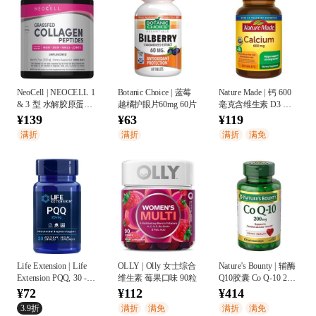
NeoCell | NEOCELL 1
Botanic Choice | 蓝莓
Nature Made | 钙 600
& 3 型 水解胶原蛋白
越橘护眼片60mg 60片
毫克含维生素 D3 片
粉
120粒
¥139
¥63
¥119
满折
满折
满折
满免
Life Extension | Life
OLLY | Olly 女士综合
Nature's Bounty | 辅酶
Extension PQQ, 30 -
维生素 莓果口味 90粒
Q10胶囊 Co Q-10 200
20 mg (20 mg, 30
mg
¥72
¥112
¥414
capsules, Vegetarian)
3.9折
满折
满免
满折
满免