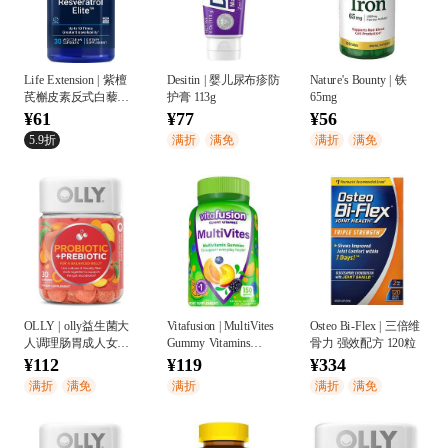
Life Extension | 紫檀
Desitin | 婴儿尿布疹防
Nature's Bounty | 铁
芪槲皮素反式白藜芦
护膏 113g
65mg
醇延缓衰老氧化
¥61
¥77
¥56
5.9折
满折
满免
满折
满免
OLLY | olly益生菌大
Vitafusion | MultiVites
Osteo Bi-Flex | 三倍维
人调理肠胃成人女性
Gummy Vitamins
骨力 强效配方 120粒
益生元软糖美国30粒
Natural Berry, Peach &
¥112
¥119
¥334
肠道益生菌
Orange
满折
满免
满折
满折
满免