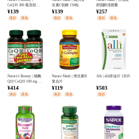
CoQ10 200 毫克软糖
生素C软糖 150粒
胆固醇清胶囊
桃芒果口味
¥139
¥139
¥257
满折
满免
满折
满免
满折
满免
Nature's Bounty | 辅酶
Nature Made | 维生素B
Alli | alli排油片 120片
Q10 CoQ10 100 mg 两
复合片
瓶装
¥414
¥119
¥503
满折
满免
满折
满免
满折