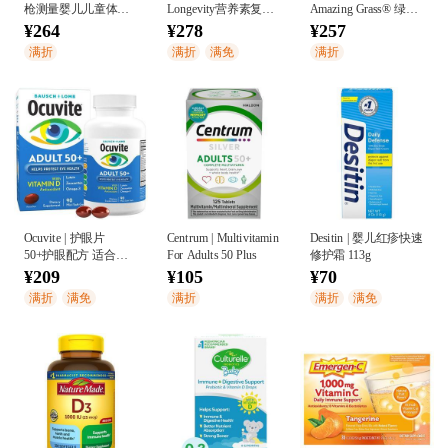
枪测量婴儿儿童体温
Longevity营养素复合
Amazing Grass® 绿色
计
物 60粒
超级食物
¥264
¥278
¥257
满折
满折
满免
满折
Ocuvite | 护眼片
Centrum | Multivitamin
Desitin | 婴儿红疹快速
50+护眼配方 适合五
For Adults 50 Plus
修护霜 113g
十岁以上人群
¥209
¥105
¥70
满折
满免
满折
满折
满免