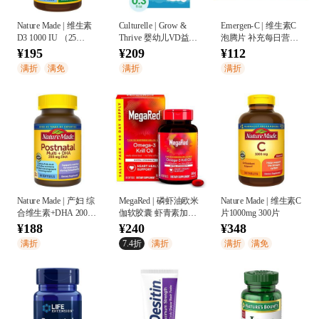
Nature Made | 维生素
Culturelle | Grow &
Emergen-C | 维生素C
D3 1000 IU （25
Thrive 婴幼儿VD益生
泡腾片 补充每日营养
mcg） 软胶囊大瓶装
菌滴剂 9ml
1000mg维C+抗氧化剂
¥195
¥209
¥112
300粒
+天然维B族
满折
满免
满折
满折
Nature Made | 产妇 综
MegaRed | 磷虾油欧米
Nature Made | 维生素C
合维生素+DHA 200
伽软胶囊 虾青素加强
片1000mg 300片
mg
版 500mg 80粒
¥188
¥240
¥348
满折
7.4折
满折
满折
满免