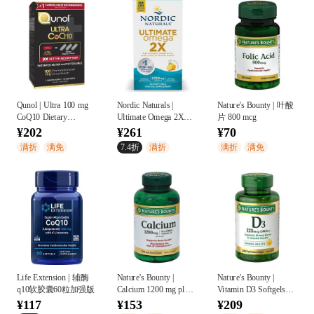
Qunol | Ultra 100 mg
Nordic Naturals |
Nature's Bounty | 叶酸
CoQ10 Dietary
Ultimate Omega 2X
片 800 mcg
Supplement Softgels
Soft Gels Lemon
¥202
¥261
¥70
满折
满免
7.4折
满折
满折
满免
Life Extension | 辅酶
Nature's Bounty |
Nature's Bounty |
q10软胶囊60粒加强版
Calcium 1200 mg plus
Vitamin D3 Softgels
Vitamin D3 1000 IU
125 mcg, 5000 IU
¥117
¥153
¥209
Dietary Supplement