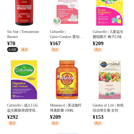
Six Star | Testosterone
Culturelle |
Culturelle | 儿童益生
Booster
Calm+Comfort 婴幼儿
菌咀嚼片 梅子口味 30
洋甘菊益生菌滴剂
片
¥70
¥167
¥209
6.6折
满折
满折
满折
Culturelle | 成人LGG
Metamucil | 美达施纤
Garden of Life | 有机
益生菌肠胃调理强效
维素胶囊 160粒
综合维生素-女性
胶囊 50粒
¥292
¥209
¥153
满折
满折
满折