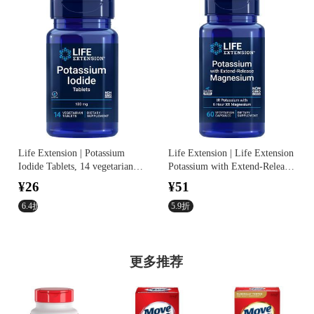
Life Extension | Potassium
Life Extension | Life Extension
Iodide Tablets, 14 vegetarian
Potassium with Extend-Release
tablets - 130 mg (130 mg, 14
Magnesium (60 capsules,
¥26
¥51
vegetarian tablets), Life
Vegetarian)
Extension
6.4折
5.9折
更多推荐