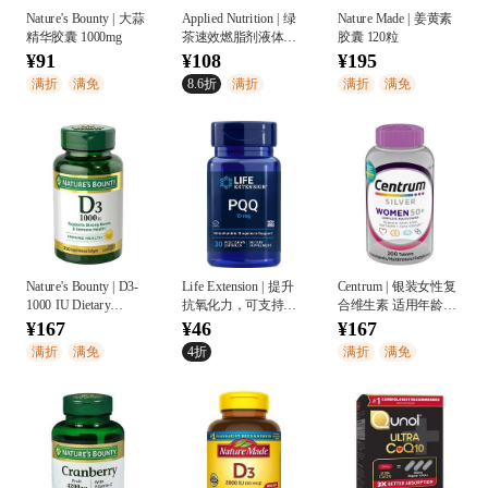
Nature's Bounty | 大蒜
Applied Nutrition | 绿
Nature Made | 姜黄素
精华胶囊 1000mg
茶速效燃脂剂液体软
胶囊 120粒
胶囊
¥91
¥108
¥195
满折
满免
8.6折
满折
满折
满免
Nature's Bounty | D3-
Life Extension | 提升
Centrum | 银装女性复
1000 IU Dietary
抗氧化力，可支持全
合维生素 适用年龄
Supplement Rapid
新线粒体的生长
50+
¥167
¥46
¥167
Release Softgels
满折
满免
4折
满折
满免