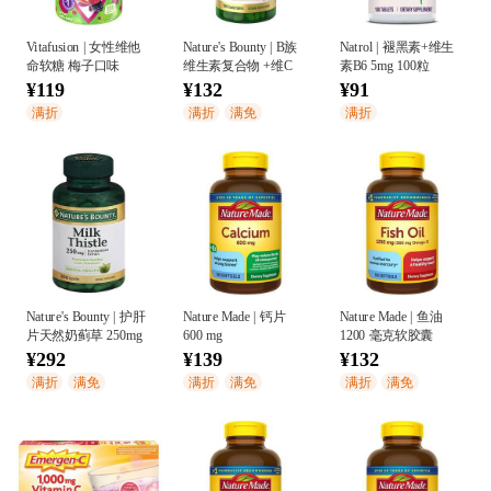
Vitafusion | 女性维他
Nature's Bounty | B族
Natrol | 褪黑素+维生
命软糖 梅子口味
维生素复合物 +维C
素B6 5mg 100粒
¥119
¥132
¥91
满折
满折
满免
满折
Nature's Bounty | 护肝
Nature Made | 钙片
Nature Made | 鱼油
片天然奶蓟草 250mg
600 mg
1200 毫克软胶囊
¥292
¥139
¥132
满折
满免
满折
满免
满折
满免