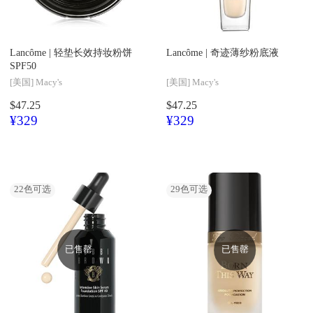
Lancôme |
轻垫长效持妆粉饼
Lancôme |
奇迹薄纱粉底液
SPF50
[美国]
Macy's
[美国]
Macy's
$47.25
$47.25
¥329
¥329
22
色可选
29
色可选
已售罄
已售罄