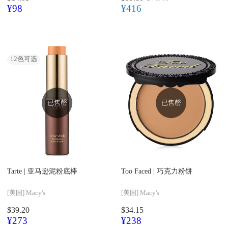
¥98
¥416
12
色可选
已售罄
已售罄
Tarte |
亚马逊泥粉底棒
Too Faced |
巧克力粉饼
[美国]
Macy's
[美国]
Macy's
$39.20
$34.15
¥273
¥238