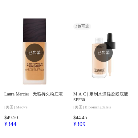
2
色可选
已售罄
已售罄
Laura Mercier |
无瑕持久粉底液
M·A·C |
定制水漾轻盈粉底液
SPF30
[美国]
Macy's
[美国]
Bloomingdale's
$49.50
$44.45
¥344
¥309