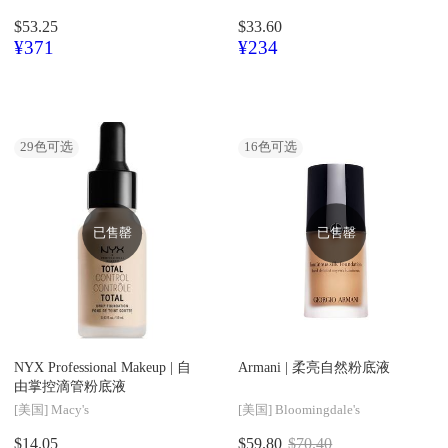
$53.25
$33.60
¥371
¥234
29
色可选
16
色可选
已售罄
已售罄
NYX Professional Makeup |
自
Armani |
柔亮自然粉底液
由掌控滴管粉底液
[美国]
Macy's
[美国]
Bloomingdale's
$14.05
$59.80
$70.40