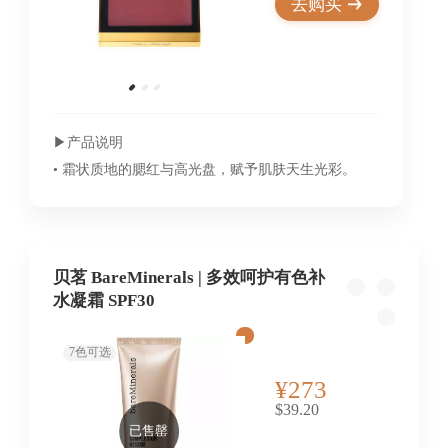
去购买
▶︎产品说明
• 霜状质地的腮红与高光盘，赋予肌肤天生光彩。
贝茗 BareMinerals | 多效呵护有色补
水凝霜 SPF30
7
色可选
¥273
$39.20
已售罄