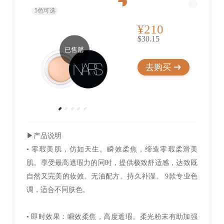
5
色可选
¥210
$30.15
已售罄
去购买
▶︎产品说明
• 零瑕美肌，仿如天生。瞬效柔焦，缔造零瑕柔滑美
肌。享受最高遮瑕力的同时，提供极致舒适感，达致既
自然又完美的妆效。无油配方。持久补湿。 9款专业色
调，适合不同肤色。
• 即时效果：瞬效柔焦，高度遮瑕。柔光粉末有助加强