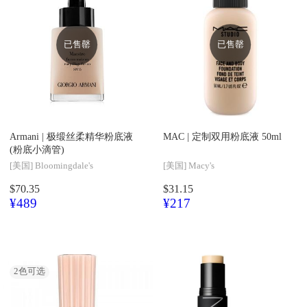
已售罄
已售罄
Armani |
极缎丝柔精华粉底液
MAC |
定制双用粉底液 50ml
(粉底小滴管)
[美国]
Bloomingdale's
[美国]
Macy's
$70.35
$31.15
¥489
¥217
2
色可选