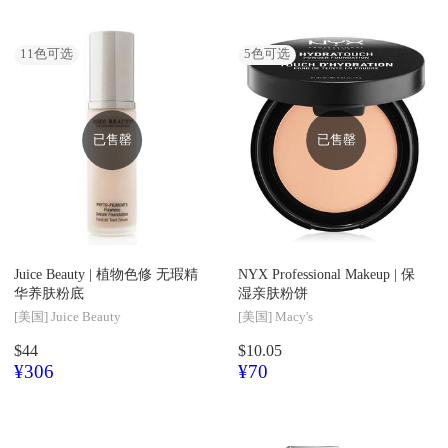
11
色可选
5
色可选
已售罄
已售罄
Juice Beauty |
植物色修 无瑕精
NYX Professional Makeup |
保
华养肤粉底
湿亲肤粉饼
[美国]
Juice Beauty
[美国]
Macy's
$44
$10.05
¥306
¥70