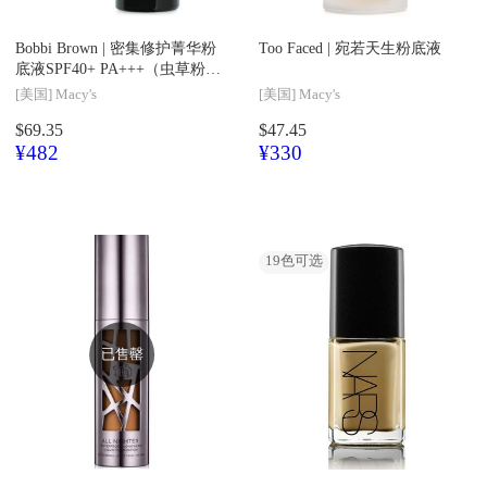
Bobbi Brown |
密集修护菁华粉
Too Faced |
宛若天生粉底液
底液SPF40+ PA+++（虫草粉底
液）
[美国]
Macy's
[美国]
Macy's
$69.35
$47.45
¥482
¥330
19
色可选
已售罄