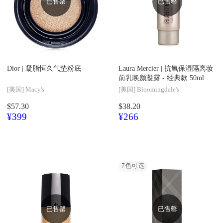
已售罄
已售罄
Dior |
凝脂恒久气垫粉底
Laura Mercier |
抗氧保湿隔离妆
前乳唤颜凝露 - 经典款 50ml
[美国]
Macy's
[美国]
Bloomingdale's
$57.30
$38.20
¥399
¥266
7
色可选
已售罄
已售罄