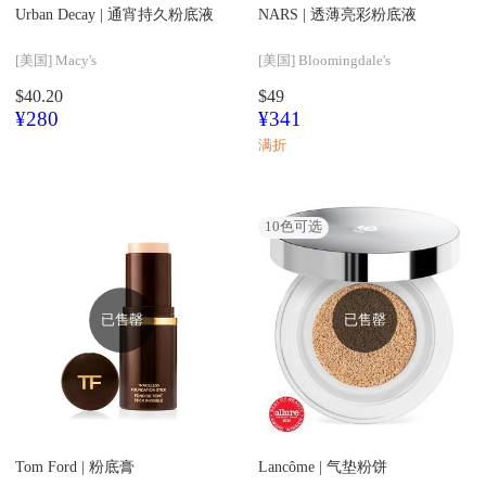
Urban Decay |
通宵持久粉底液
NARS |
透薄亮彩粉底液
[美国]
Macy's
[美国]
Bloomingdale's
$40.20
$49
¥280
¥341
满折
10
色可选
已售罄
已售罄
Tom Ford |
粉底膏
Lancôme |
气垫粉饼