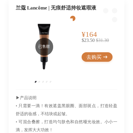
兰蔻 Lancôme | 无痕舒适持妆遮瑕液
¥164
$23.50
$31.30
已售罄
去购买
▶︎产品说明
• 只需要一滴！有效遮盖黑眼圈、面部斑点，打造轻盈
舒适的妆感，不结块或起皱。
• 可混合叠擦，打造均匀肤色和自然哑光妆效。小小一
滴，发挥大大功效！