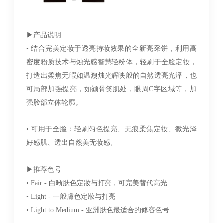
▶︎产品说明
• 结合完美定妆于透亮持妆效果的全新亮采饼，利用高
密度粉质技术与烛光感智慧轻粉体，轻刷于全脸定妆，
打造出柔焦无暇如温煦烛光辉映般的自然透亮光泽，也
可局部加强提亮，如颧骨笑肌处，眼周C字区域等，加
强脸部立体轮廓。
• 可用于全脸：轻刷匀色提亮、无痕柔焦定妆、微光泽
好感肌、透出自然美无妆感。
▶︎推荐色号
• Fair - 白晰肤色定妝与打亮，可完美替代高光
• Light - 一般膚色定妝与打亮
• Light to Medium - 亚洲肤色最适合的修容色号