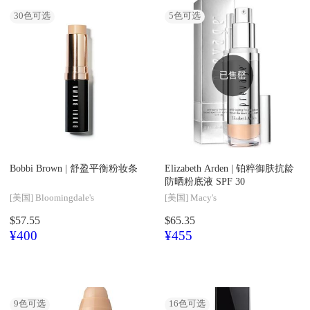
30
色可选
5
色可选
已售罄
Bobbi Brown |
舒盈平衡粉妆条
Elizabeth Arden |
铂粹御肤抗龄
防晒粉底液 SPF 30
[美国]
Bloomingdale's
[美国]
Macy's
$57.55
$65.35
¥400
¥455
9
色可选
16
色可选