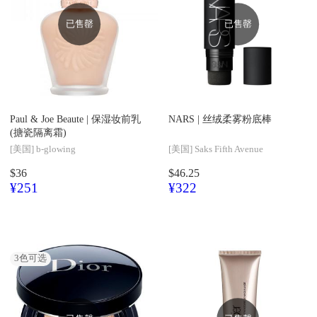
已售罄
已售罄
Paul & Joe Beaute |
保湿妆前乳
NARS |
丝绒柔雾粉底棒
(搪瓷隔离霜)
[美国]
b-glowing
[美国]
Saks Fifth Avenue
$36
$46.25
¥251
¥322
3
色可选