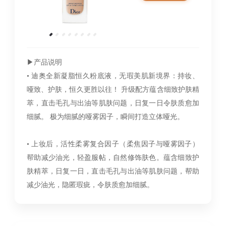
▶︎产品说明
• 迪奥全新凝脂恒久粉底液，无瑕美肌新境界：持妆、
哑致、护肤，恒久更胜以往！ 升级配方蕴含细致护肤精
萃，直击毛孔与出油等肌肤问题，日复一日令肤质愈加
细腻。 极为细腻的哑雾因子，瞬间打造立体哑光。
• 上妆后，活性柔雾复合因子（柔焦因子与哑雾因子）
帮助减少油光，轻盈服帖，自然修饰肤色。蕴含细致护
肤精萃，日复一日，直击毛孔与出油等肌肤问题，帮助
减少油光，隐匿瑕疵，令肤质愈加细腻。