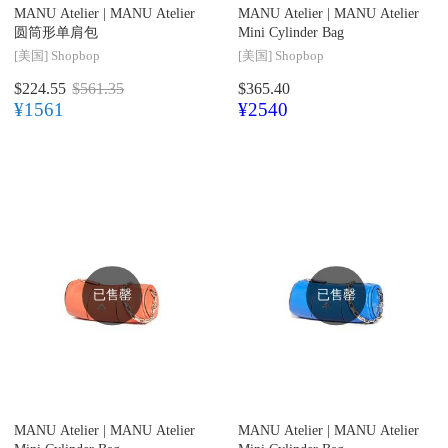
MANU Atelier |
MANU Atelier
MANU Atelier |
MANU Atelier
圆筒形单肩包
Mini Cylinder Bag
[美国]
Shopbop
[美国]
Shopbop
$224.55
$561.35
$365.40
¥1561
¥2540
已售罄
已售罄
MANU Atelier |
MANU Atelier
MANU Atelier |
MANU Atelier