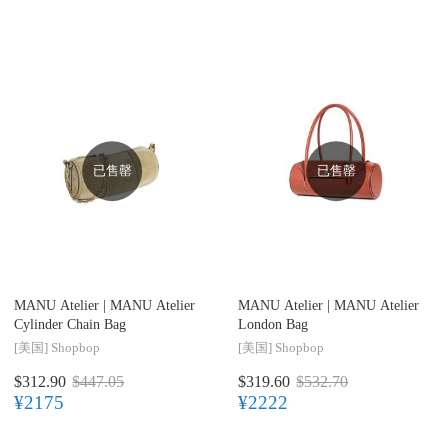
已售罄
已售罄
MANU Atelier |
MANU Atelier
MANU Atelier |
MANU Atelier
Cylinder Chain Bag
London Bag
[美国]
Shopbop
[美国]
Shopbop
$312.90
$447.05
$319.60
$532.70
¥2175
¥2222