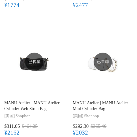
¥1774
¥2477
已售罄
已售罄
MANU Atelier |
MANU Atelier
MANU Atelier |
MANU Atelier
Cylinder Web Strap Bag
Mini Cylinder Bag
[美国]
Shopbop
[美国]
Shopbop
$311.05
$464.25
$292.30
$365.40
¥2162
¥2032