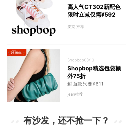
高人气CT302新配色
限时立减仅需¥592
麦克 推荐
Shopbop
08/10
Shopbop精选包袋额
外75折
封面款只要¥611
jean推荐
有沙发，还不抢一下？