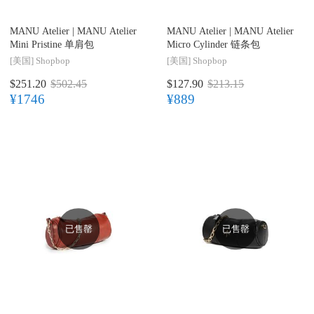
MANU Atelier |
MANU Atelier
MANU Atelier |
MANU Atelier
Mini Pristine 单肩包
Micro Cylinder 链条包
[美国]
Shopbop
[美国]
Shopbop
$251.20
$502.45
$127.90
$213.15
¥1746
¥889
已售罄
已售罄