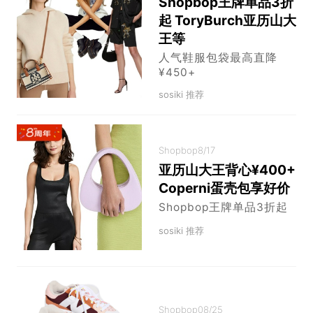
Shopbop王牌单品3折
起 ToryBurch亚历山大
王等
人气鞋服包袋最高直降
¥450+
sosiki 推荐
Shopbop
8/17
亚历山大王背心¥400+
Coperni蛋壳包享好价
Shopbop王牌单品3折起
sosiki 推荐
Shopbop
08/25