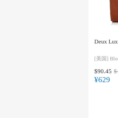
Deux Lux 
[美国]
Blo
$90.45
$
¥629