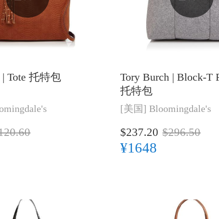
|
Tote 托特包
Tory Burch |
Block-T F
托特包
omingdale's
[美国]
Bloomingdale's
120.60
$237.20
$296.50
¥1648