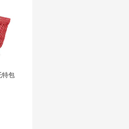
e 托特包