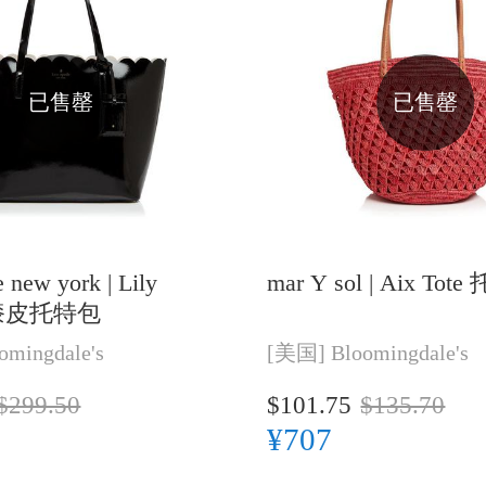
已售罄
已售罄
e new york |
Lily
mar Y sol |
Aix Tot
e 漆皮托特包
omingdale's
[美国]
Bloomingdale's
$299.50
$101.75
$135.70
¥707