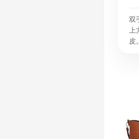
双
上
皮