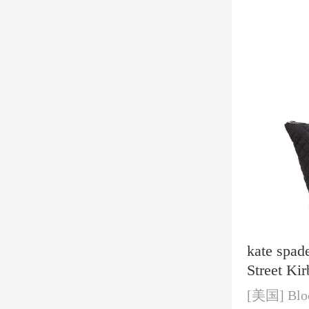
kate spad
Street K
[美国]
Blo