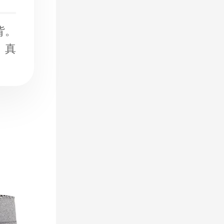
背。
。真