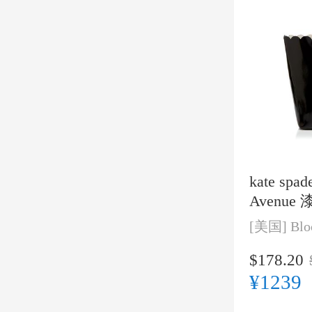
kate spad
Avenu
[美国]
Blo
$178.20
¥1239