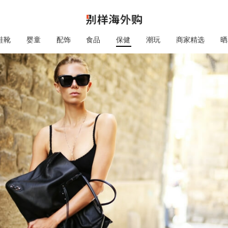
鞋靴
婴童
配饰
食品
保健
潮玩
商家精选
晒
保健