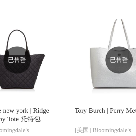
已售罄
已售罄
e new york |
Ridge
Tory Burch |
Perry Met
irby Tote 托特包
omingdale's
[美国]
Bloomingdale's