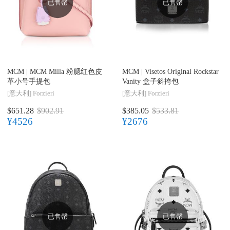
已售罄
已售罄
MCM |
MCM Milla 粉腮红色皮
MCM |
Visetos Original Rockstar
革小号手提包
Vanity 盒子斜挎包
[意大利]
Forzieri
[意大利]
Forzieri
$651.28
$902.91
$385.05
$533.81
¥4526
¥2676
已售罄
已售罄