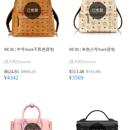
已售罄
已售罄
MCM |
中号Stark干邑色背包
MCM |
米色小号Stark背包
[意大利]
Forzieri
[意大利]
Forzieri
$624.81
$866.21
$513.48
$711.86
¥4342
¥3569