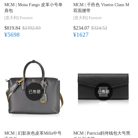
MCM |
Mona Fango 皮革小号单
MCM |
干邑色 Visetos Claus M
肩包
双面腰带
[意大利]
Forzieri
[意大利]
Forzieri
$819.84
$2392.83
$234.07
$324.52
¥5698
¥1627
已售罄
已售罄
MCM |
幻影灰色皮革Milla中号
MCM |
Patricia斜挎钱包大号黑