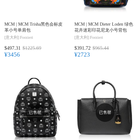
MCM |
MCM Trisha黑色会标皮
MCM |
MCM Dieter Loden 绿色
革小号单肩包
花卉迷彩印花尼龙小号背包
[意大利]
Forzieri
[意大利]
Forzieri
$497.31
$1225.69
$391.72
$965.44
¥3456
¥2723
已售罄
已售罄