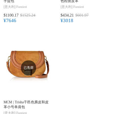
手提包
色粒面皮革
[意大利]
Forzieri
[意大利]
Forzieri
$1100.17
$1525.24
$434.21
$601.97
¥7646
¥3018
已售罄
MCM |
Trisha干邑色麂皮和皮
革小号单肩包
[意大利]
Forzieri