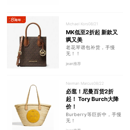
Michael Kors
08/21
MK低至2折起 新款又
飒又美
老花琴谱包补货，手慢
无！！
jean推荐
Neiman Marcus
08/22
必逛！尼曼百货2折
起！ Tory Burch大降
价！
Burberry等巨折中，手慢
无！