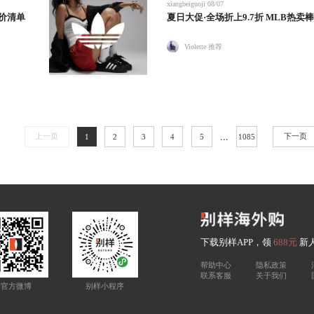
xiangbeiguoji
08/07
a好价清单
夏日大促·全场折上9.7折 MLB热卖棒
Violette 推荐
...
上一页
下一页
1
2
3
4
5
1085
下载别样APP，领
688元
新
帮助中心
隐私政策
联系客服
关于我们
官方微博
别样小程序