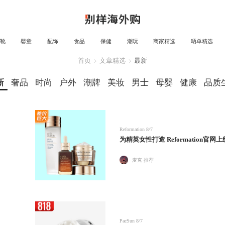
靴
婴童
配饰
食品
保健
潮玩
商家精选
晒单精选
首页
文章精选
最新
新
奢品
时尚
户外
潮牌
美妆
男士
母婴
健康
品质
Reformation
8/7
为精英女性打造 Reformation官网上
麦克 推荐
PacSun
8/7