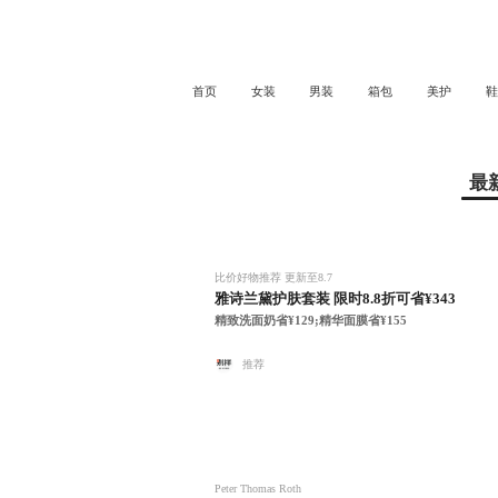
首页
女装
男装
箱包
美护
鞋
最
比价好物推荐 更新至8.7
雅诗兰黛护肤套装 限时8.8折可省¥343
精致洗面奶省¥129;精华面膜省¥155
推荐
Peter Thomas Roth