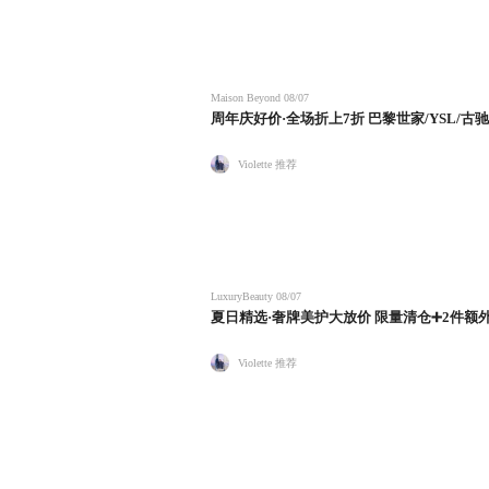
Maison Beyond
08/07
周年庆好价·全场折上7折 巴黎世家/YSL/古驰
Violette 推荐
LuxuryBeauty
08/07
夏日精选·奢牌美护大放价 限量清仓➕2件额外8
Violette 推荐