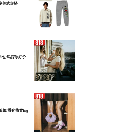
享美式穿搭
手包/玛丽珍好价
饰/香化热卖ing