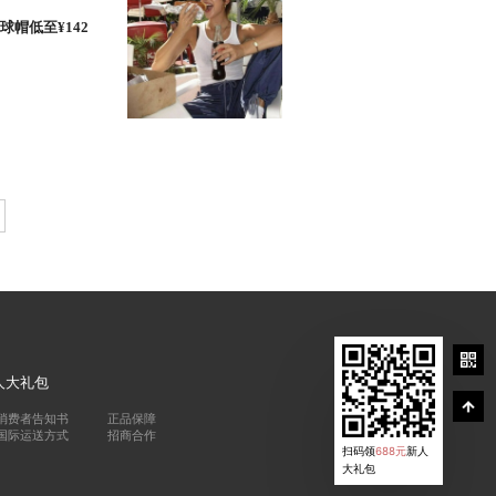
球帽低至¥142
人大礼包
消费者告知书
正品保障
国际运送方式
招商合作
扫码领
688元
新人
大礼包