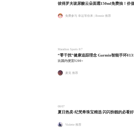
彼得罗夫玻尿酸云朵面霜150ml免费抽！价值¥
免费参与 幸运等你来 | Bonnie 推荐
Marathon Sports
8/7
“零干扰”健康追踪理念 Garmin智能手环¥13
比国内便宜¥200+
麦克 推荐
08/07
夏日热卖·纪梵希珠宝精选 闪闪扮靓的必看
Violette 推荐