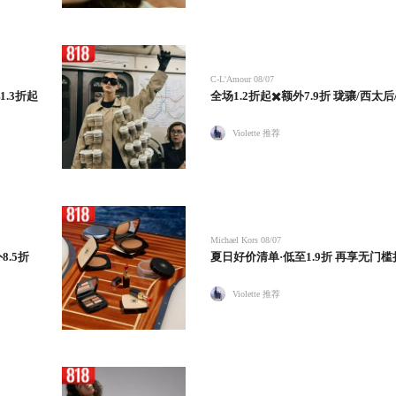
C-L'Amour
08/07
1.3折起
全场1.2折起✖️额外7.9折 珑骧/西太后
Violette 推荐
Michael Kors
08/07
.5折
夏日好价清单·低至1.9折 再享无门槛
Violette 推荐