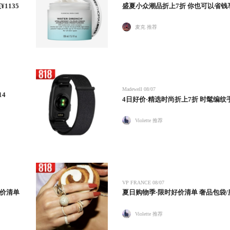
1135
盛夏小众潮品折上7折 你也可以省钱
麦克 推荐
Madewell
08/07
14
4日好价·精选时尚折上7折 时髦编纹
Violette 推荐
VP FRANCE
08/07
好价清单
夏日购物季·限时好价清单 奢品包袋/服
Violette 推荐