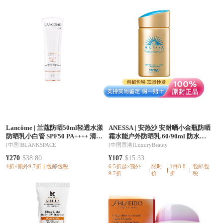
Lancôme
|
兰蔻防晒50ml轻透水漾
ANESSA
|
安热沙 安耐晒小金瓶防晒
防晒乳小白管 SPF50 PA++++ 清爽
霜水能户外防晒乳 60/90ml 防水防
型新旧款随机发
汗防晒伤
[中国]
BLANKSPACE
[中国香港]
LuxuryBeauty
¥270
$38.80
¥107
$15.33
4折×额外9.7折
包邮包税
6.5折起×额外
限时
1件8.8
包邮包
9.7折
价
折
税