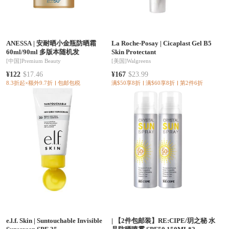
ANESSA
|
安耐晒小金瓶防晒霜
La Roche-Posay
|
Cicaplast Gel B5
60ml/90ml 多版本随机发
Skin Protectant
[中国]
Premium Beauty
[美国]
Walgreens
¥122
$17.46
¥167
$23.99
8.3折起×额外9.7折
包邮包税
满$50享8折
满$60享8折
第2件6折
e.l.f. Skin
|
Suntouchable Invisible
|
【2件包邮装】RE:CIPE/玥之秘 水