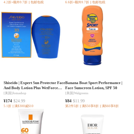
4.2折×额外9.7折
包邮包税
6.6折×额外9.7折
包邮包税
Shiseido
|
Expert Sun Protector Face
Banana Boat Sport Performance
|
And Body Lotion Plus WetForce
Face Sunscreen Lotion, SPF 50
SPF 30 by Shiseido for - 5 oz
[美国]
Jomashop
[美国]
Walgreens
Sunscreen
¥174
$24.99
¥84
$11.99
5.1折
满$300减$10
第2件5折
满$50享8折
满$60享8折