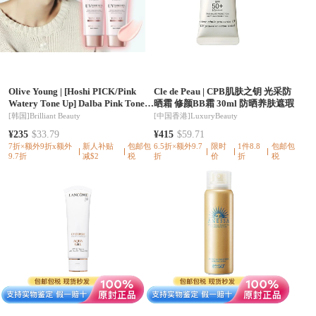
Olive Young
|
[Hoshi PICK/Pink
Cle de Peau
|
CPB肌肤之钥 光采防
Watery Tone Up] Dalba Pink Tone
晒霜 修颜BB霜 30ml 防晒养肤遮瑕
Up 防晒霜两件套特别版
[韩国]
Brilliant Beauty
[中国香港]
LuxuryBeauty
(50ml+50ml) A000000180237
¥235
$33.79
¥415
$59.71
7折×额外9折x额外
新人补贴
包邮包
6.5折×额外9.7
限时
1件8.8
包邮包
9.7折
减$2
税
折
价
折
税