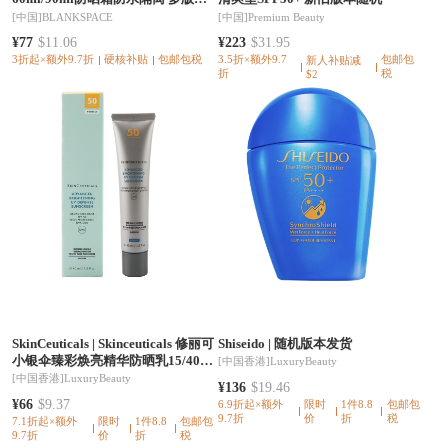
随机发
[中国]
BLANKSPACE
[中国]
Premium Beauty
¥77
$11.06
¥223
$31.95
3折起×额外9.7折
硬核补贴
包邮包税
3.5折×额外9.7
包邮包
新人补贴减
折
税
$2
SkinCeuticals
|
Skinceuticals 修丽可
Shiseido
|
随机版本发货
小银伞臻彩焕亮精华防晒乳15/40ml
[中国香港]
LuxuryBeauty
SPF50+院线级淡斑 全波段防护
[中国香港]
LuxuryBeauty
¥136
$19.46
¥66
$9.37
6.9折起×额外
限时
1件8.8
包邮包
9.7折
价
折
税
7.1折起×额外
限时
1件8.8
包邮包
9.7折
价
折
税