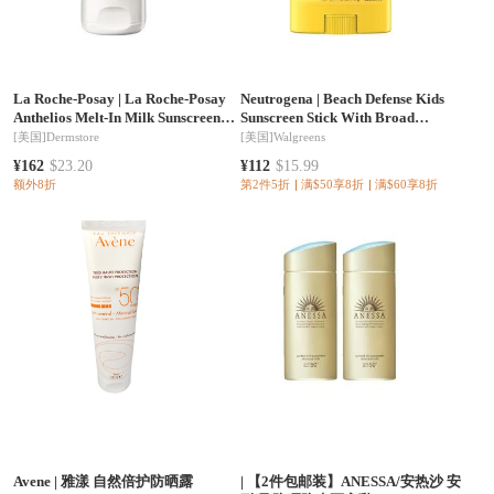
La Roche-Posay
|
La Roche-Posay
Neutrogena
|
Beach Defense Kids
Anthelios Melt-In Milk Sunscreen
Sunscreen Stick With Broad
SPF 60
Spectrum SPF 60+
[美国]
Dermstore
[美国]
Walgreens
¥162
$23.20
¥112
$15.99
额外8折
第2件5折
满$50享8折
满$60享8折
Avene
|
雅漾 自然倍护防晒露
|
【2件包邮装】ANESSA/安热沙 安