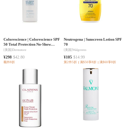
Colorescience
|
Colorescience SPF
Neutrogena
|
Sunscreen Lotion SPF
50 Total Protection No-Show
70
Mineral Sunscreen 2.6 oz
[美国]
Dermstore
[美国]
Walgreens
¥298
$42.80
¥105
$14.99
额外8折
第2件5折
满$50享8折
满$60享8折