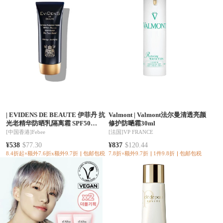
|
EVIDENS DE BEAUTE 伊菲丹 抗
Valmont
|
Valmont法尔曼清透亮颜
光老精华防晒乳隔离霜 SPF50
修护防嗮霜30ml
PA++++（中文标混发）
[中国香港]
Febee
[法国]
VP FRANCE
¥538
$77.30
¥837
$120.44
8.4折起×额外7.6折x额外9.7折
包邮包税
7.8折×额外9.7折
1件9.8折
包邮包税