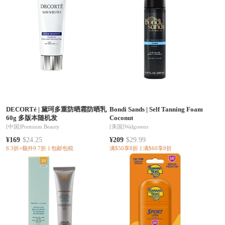
DECORTé
|
黛珂多重防晒霜防晒乳
Bondi Sands
|
Self Tanning Foam
60g 多版本随机发
Coconut
[中国]
Premium Beauty
[美国]
Walgreens
¥169
$24.25
¥209
$29.99
8.3折×额外9.7折
包邮包税
满$50享8折
满$60享8折