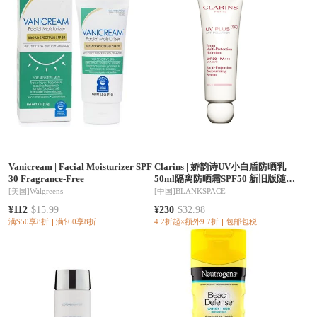
Vanicream
|
Facial Moisturizer SPF
Clarins
|
娇韵诗UV小白盾防晒乳
30 Fragrance-Free
50ml隔离防晒霜SPF50 新旧版随机
发 香港直邮
[美国]
Walgreens
[中国]
BLANKSPACE
¥112
$15.99
¥230
$32.98
满$50享8折
满$60享8折
4.2折起×额外9.7折
包邮包税