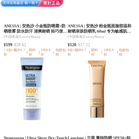
ANESSA
|
安热沙 小金瓶防晒霜+防
ANESSA
|
安热沙 粉金瓶面脸部温和
晒喷雾 防水防汗 清爽耐晒 轻巧便携
耐晒亲肤防晒乳 60ml 专为敏感肌设
SPF50+
计
[中国香港]
LuxuryBeauty
[中国香港]
LuxuryBeauty
¥199
$28.62
¥120
$17.22
7.6折×额外9.7
限时
1件8.8
包邮包
8折×额外9.7
限时
1件8.8
包邮包
折
价
折
税
折
价
折
税
Neutrogena
|
Ultra Sheer Dry-Touch
Lancôme
|
兰蔻 菁纯防晒 SPF50+轻