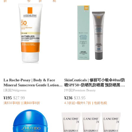
折
价
折
税
La Roche-Posay
|
Body & Face
SkinCeuticals
|
修丽可小银伞40ml防
Mineral Sunscreen Gentle Lotion
晒SPF50+防晒乳防晒霜 预防晒黑 淡
SPF 50
斑美白
[美国]
Walgreens
[中国]
Premium Beauty
¥195
$27.99
¥236
$33.95
满$50享8折
满$60享8折
4.3折起×额外9.7折
包邮包税