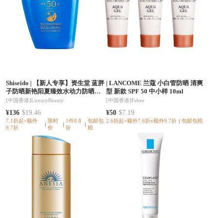
Shiseido
|
【新人专享】资生堂 蓝胖
|
LANCOME 兰蔻 小白管防晒 清爽
子防晒新艳阳夏臻效水动力防晒乳
型 新款 SPF 50 中小样 10ml
清爽/滋润 150ml 防水防汗 遇水更强
[中国香港]
LuxuryBeauty
[中国香港]
Febee
SPF50+PA++++ 随机版本发货
¥136
$19.46
¥50
$7.19
7.1折起×额外
限时
1件8.8
包邮包
2.6折起×额外7.6折x额外9.7折
包邮包税
9.7折
价
折
税