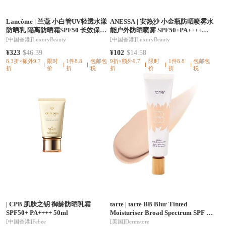
Lancôme
|
兰蔻 小白管UV轻透水漾
ANESSA
|
安热沙 小金瓶防晒喷雾水
防晒乳 隔离防晒霜SPF50 长效保湿
能户外防晒喷雾 SPF50+PA++++防
防晒乳 50ml
水防汗防晒伤
[中国香港]
LuxuryBeauty
[中国香港]
LuxuryBeauty
¥323
$46.39
¥102
$14.58
8.3折×额外9.7
限时
1件8.8
包邮包
9折×额外9.7
限时
1件8.8
包邮包
折
价
折
税
折
价
折
税
|
CPB 肌肤之钥 御龄防晒乳霜
tarte
|
tarte BB Blur Tinted
SPF50+ PA++++ 50ml
Moisturiser Broad Spectrum SPF 30
Sunscreen
[中国香港]
Febee
[美国]
Dermstore