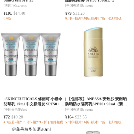
Sunscreen SPF 35
晶防晒喷雾 SPF50 150ML*2
[美国]
Walgreens
[中国香港]
Bonpont
¥101
$14.40
¥79
$11.28
8.6折
6.3折×额外7.6折x额外9.7折
包邮包税
|
SKINCEUTICALS 修丽可 小银伞
|
【包邮装】ANESSA/安热沙 安耐晒
防晒乳 15ml 中文标混发 SPF50+ 中
防晒防水隔离乳SPF50+ 90ml（新旧
小样
款随机发）
[中国香港]
Febee
[中国香港]
Bonpont
¥72
$10.28
¥164
$23.55
4.3折起×额外7.6折x额外9.7折
包邮包税
5.9折×额外7.6折x额外9.7折
包邮包税