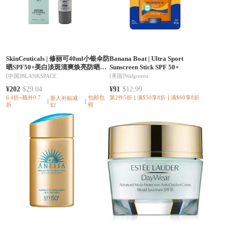
SkinCeuticals
|
修丽可40ml小银伞防
Banana Boat
|
Ultra Sport
晒SPF50+美白淡斑清爽焕亮防晒乳
Sunscreen Stick SPF 50+
防晒霜【
[中国]
BLANKSPACE
[美国]
Walgreens
¥202
$29.04
¥91
$12.99
6.4折×额外9.7
包邮包
第2件5折
满$50享8折
满$60享8折
新人补贴减
折
税
$2