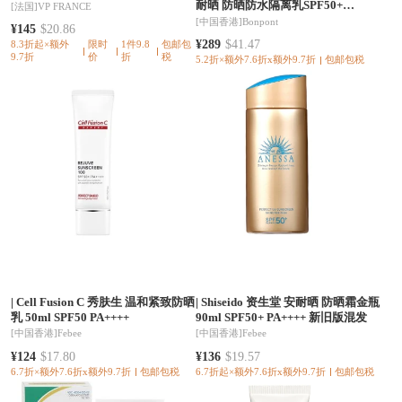
耐晒 防晒防水隔离乳SPF50+
[法国]
VP FRANCE
90ml*2（新款）
[中国香港]
Bonpont
¥145
$20.86
¥289
$41.47
8.3折起×额外
限时
1件9.8
包邮包
9.7折
价
折
税
5.2折×额外7.6折x额外9.7折
包邮包税
|
Cell Fusion C 秀肤生 温和紧致防晒
|
Shiseido 资生堂 安耐晒 防晒霜金瓶
乳 50ml SPF50 PA++++
90ml SPF50+ PA++++ 新旧版混发
[中国香港]
Febee
[中国香港]
Febee
¥124
$17.80
¥136
$19.57
6.7折×额外7.6折x额外9.7折
包邮包税
6.7折起×额外7.6折x额外9.7折
包邮包税