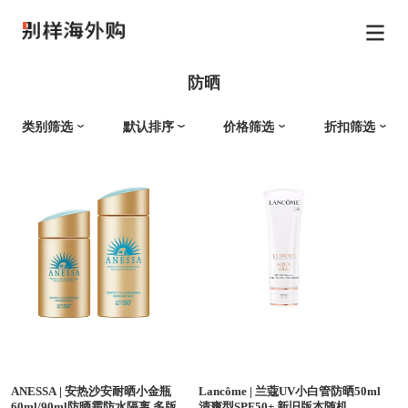
防晒
类别筛选
默认排序
价格筛选
折扣筛选
ANESSA
|
安热沙安耐晒小金瓶
Lancôme
|
兰蔻UV小白管防晒50ml
60ml/90ml防晒霜防水隔离 多版本
清爽型SPF50+ 新旧版本随机