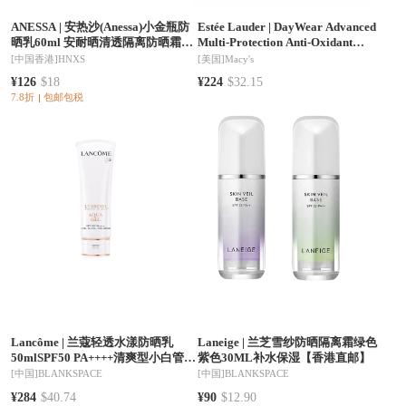
ANESSA
|
安热沙(Anessa)小金瓶防
Estée Lauder
|
DayWear Advanced
晒乳60ml 安耐晒清透隔离防晒霜
Multi-Protection Anti-Oxidant
(SPF50+)防紫外线防水防汗耐摩擦
Cream Moisturizer SPF 15 -
[中国香港]
HNXS
[美国]
Macy's
Normal/Combination Skin
¥126
$18
¥224
$32.15
7.8折
包邮包税
Lancôme
|
兰蔻轻透水漾防晒乳
Laneige
|
兰芝雪纱防晒隔离霜绿色
50mlSPF50 PA++++清爽型小白管防
紫色30ML补水保湿【香港直邮】
晒霜新旧款随机发
[中国]
BLANKSPACE
[中国]
BLANKSPACE
¥284
$40.74
¥90
$12.90