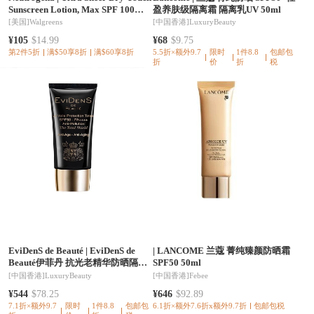
Sunscreen Lotion, Max SPF 100
盈养肤级隔离霜 隔离乳UV 50ml
UVA/UVB Protection
[美国]
Walgreens
[中国香港]
LuxuryBeauty
¥105
$14.99
¥68
$9.75
第2件5折
满$50享8折
满$60享8折
5.5折×额外9.7
限时
1件8.8
包邮包
折
价
折
税
EviDenS de Beauté
|
EviDenS de
|
LANCOME 兰蔻 菁纯臻颜防晒霜
Beauté伊菲丹 抗光老精华防晒隔离
SPF50 50ml
霜 30/50ml 外防内养敏感肌抗老赋
[中国香港]
LuxuryBeauty
[中国香港]
Febee
能
¥544
$78.25
¥646
$92.89
7.1折×额外9.7
限时
1件8.8
包邮包
6.1折×额外7.6折x额外9.7折
包邮包税