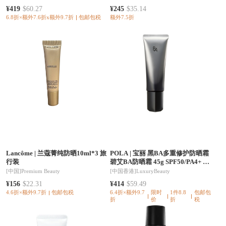
¥419
$60.27
¥245
$35.14
6.8折×额外7.6折x额外9.7折
包邮包税
额外7.5折
Lancôme
|
兰蔻菁纯防晒10ml*3 旅
POLA
|
宝丽 黑BA多重修护防晒霜
行装
碧艾BA防晒霜 45g SPF50/PA4+ 轻
盈自然不泛白 防晒滋养肌肤
[中国]
Premium Beauty
[中国香港]
LuxuryBeauty
¥156
$22.31
¥414
$59.49
4.6折×额外9.7折
包邮包税
6.4折×额外9.7
限时
1件8.8
包邮包
折
价
折
税