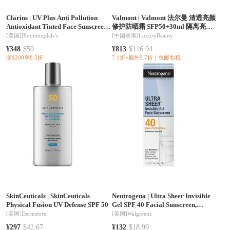
Clarins
|
UV Plus Anti Pollution
Valmont
|
Valmont 法尔曼 清透亮颜
Antioxidant Tinted Face Sunscreen
修护防晒霜 SFP50+30ml 隔离亮泽
SPF 50 1.7 oz.
防紫外线高倍防护
[美国]
Bloomingdale's
[中国香港]
LuxuryBeauty
¥348
$50
¥813
$116.94
满$200享8.5折
7.1折×额外9.7折
包邮包税
SkinCeuticals
|
SkinCeuticals
Neutrogena
|
Ultra Sheer Invisible
Physical Fusion UV Defense SPF 50
Gel SPF 40 Facial Sunscreen,
UVA/UVB Protection
[美国]
Dermstore
[美国]
Walgreens
¥297
$42.67
¥132
$18.99