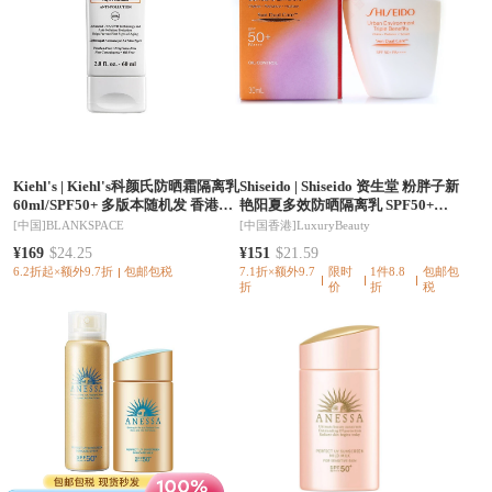
Kiehl's
|
Kiehl's科颜氏防晒霜隔离乳
Shiseido
|
Shiseido 资生堂 粉胖子新
60ml/SPF50+ 多版本随机发 香港直
艳阳夏多效防晒隔离乳 SPF50+
邮
30ml 水润养肤防紫外线
[中国]
BLANKSPACE
[中国香港]
LuxuryBeauty
¥169
$24.25
¥151
$21.59
6.2折起×额外9.7折
包邮包税
7.1折×额外9.7
限时
1件8.8
包邮包
折
价
折
税