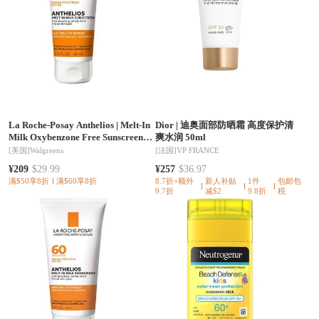
La Roche-Posay Anthelios
|
Melt-In
Dior
|
迪奥面部防晒霜 高度保护清
Milk Oxybenzone Free Sunscreen
爽水润 50ml
for Body & Face, SPF 60
[美国]
Walgreens
[法国]
VP FRANCE
¥209
$29.99
¥257
$36.97
满$50享8折
满$60享8折
8.7折×额外
新人补贴
1件
包邮包
9.7折
减$2
9.8折
税