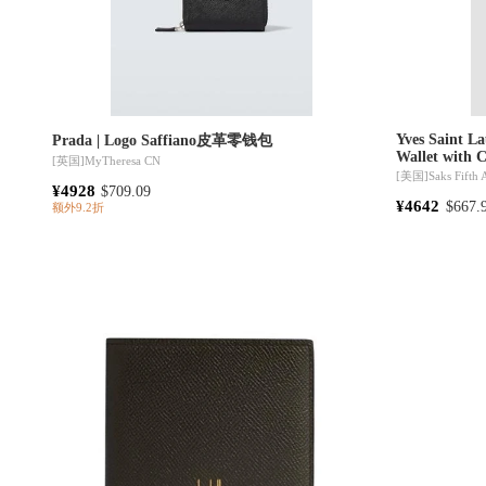
Yves Saint La
Prada | Logo Saffiano皮革零钱包
Wallet with 
[英国]
MyTheresa CN
[美国]
Saks Fifth
¥4928
$709.09
¥4642
$667.
额外9.2折