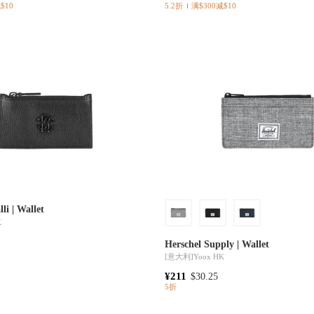
$10
5.2折
满$300减$10
li | Wallet
K
Herschel Supply | Wallet
[意大利]
Yoox HK
¥211
$30.25
5折