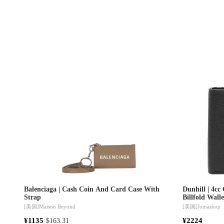
Balenciaga | Cash Coin And Card Case With
Dunhill | 4cc
Strap
Billfold Walle
[美国]
Maison Beyond
[美国]
Jomashop
¥1135
¥2224
$163.31