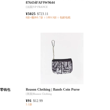
876434FAF9W9644
[法国]
VP FRANCE
¥5025
$723.11
8折×额外9.7折
1件9.9折
包邮包税
Reason Clothing | Bands Coin Purse
面料零钱包
[美国]
Reason Clothing
¥91
$12.99
5.1折