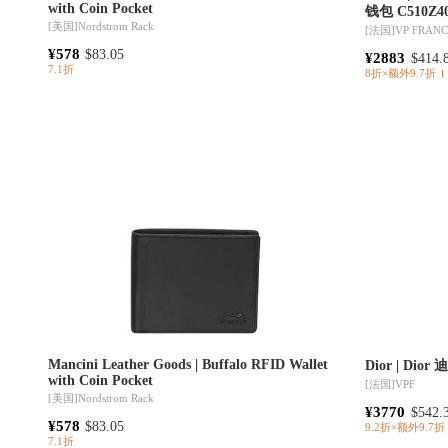
with Coin Pocket
钱包 C510Z40
[美国]
Nordstrom Rack
[法国]
VP FRAN
¥578
$83.05
¥2883
$414.
7.1折
8折×额外9.7折
Mancini Leather Goods | Buffalo RFID Wallet
Dior | D
with Coin Pocket
[法国]
VPF
[美国]
Nordstrom Rack
¥3770
$542.
¥578
$83.05
9.2折×额外9.7折
7.1折