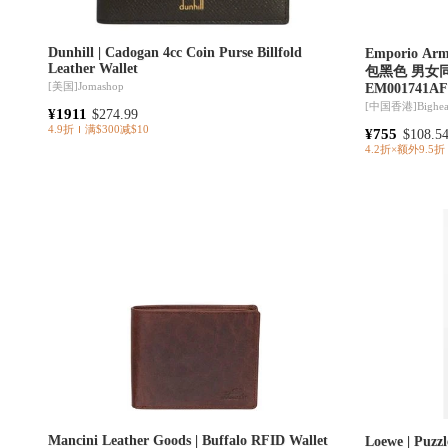
Dunhill | Cadogan 4cc Coin Purse Billfold
Emporio A
Leather Wallet
包黑色 男女
[美国]
Jomashop
EM001741AF
[中国香港]
Bighe
¥1911
$274.99
4.9折
满$300减$10
¥755
$108.5
4.2折×额外9.5折
Mancini Leather Goods | Buffalo RFID Wallet
Loewe | 