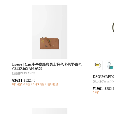
Loewe | Cats小牛皮经典男士棕色卡包零钱包
C643Z40XAH-9579
[法国]
VP FRANCE
DSQUARED2 |
¥3631
$522.40
[意大利]
Yoox H
8折×额外9.7折
1件9.9折
包邮包税
¥1961
$282.
6.6折