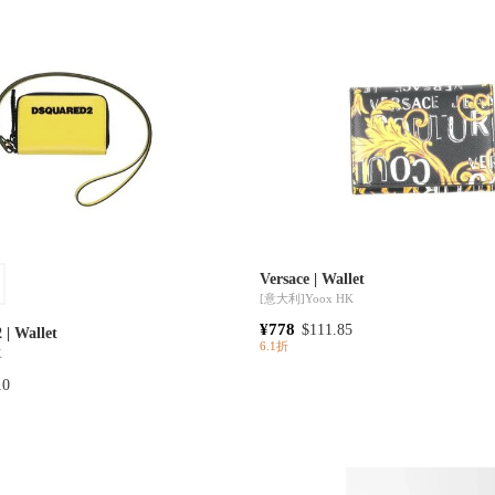
Versace | Wallet
[意大利]
Yoox HK
¥778
$111.85
 Wallet
6.1折
K
10