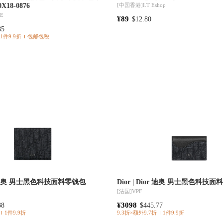
X18-0876
[中国香港]
I.T Eshop
CE
¥89
$12.80
85
1件9.9折
包邮包税
ior 迪奥 男士黑色科技面料零钱包
Dior | Dior 迪奥 男士黑色科技
[法国]
VPF
¥3098
38
$445.77
1件9.9折
9.3折×额外9.7折
1件9.9折