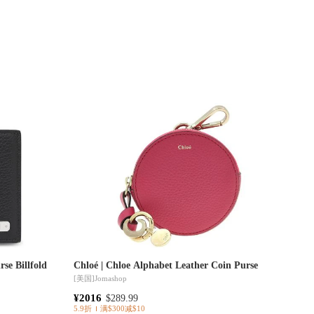
rse Billfold
Chloé | Chloe Alphabet Leather Coin Purse
[美国]
Jomashop
¥2016
$289.99
5.9折
满$300减$10