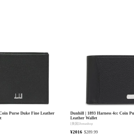
 Coin Purse Duke Fine Leather
Dunhill | 1893 Harness 4cc Coin Pu
t
Leather Wallet
[美国]
Jomashop
¥2016
$289.99