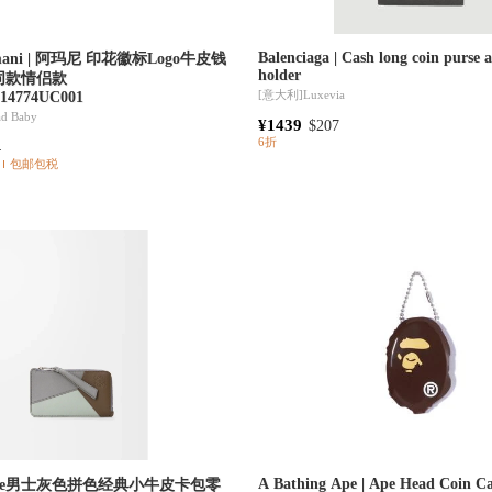
Balenciaga | Cash long coin purse 
rmani | 阿玛尼 印花徽标Logo牛皮钱
holder
同款情侣款
[意大利]
Luxevia
14774UC001
ad Baby
¥1439
$207
6折
4
包邮包税
A Bathing Ape | Ape Head Coin Ca
Puzzle男士灰色拼色经典小牛皮卡包零