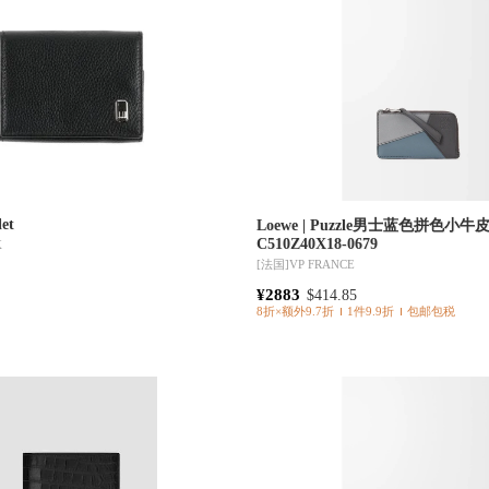
let
Loewe | Puzzle男士蓝色拼色
C510Z40X18-0679
K
[法国]
VP FRANCE
¥2883
$414.85
8折×额外9.7折
1件9.9折
包邮包税