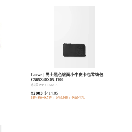
Loewe | 男士黑色缎面小牛皮卡包零钱包
C565Z40X05-1100
[法国]
VP FRANCE
¥2883
$414.85
8折×额外9.7折
1件9.9折
包邮包税