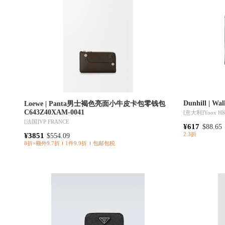
Dunhill | Wal
Loewe | Panta男士褐色亮面小牛皮卡包零钱包
C643Z40XAM-0041
[意大利]
Yoox H
[法国]
VP FRANCE
¥617
$88.65
¥3851
2.3折
$554.09
8折×额外9.7折
1件9.9折
包邮包税