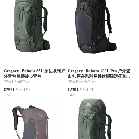
Gregory
|
Baltoro 65L 穿岳系列 户
Gregory
|
Baltoro 100L Pro 户外登
外背包 重装徒步背包
山包 穿岳系列 男性旗舰级远征重装
款
[美国]
折扣挖宝区
[美国]
Steep&Cheap
¥2571
$369.95
¥2301
$331.10
9.2折
6.4折