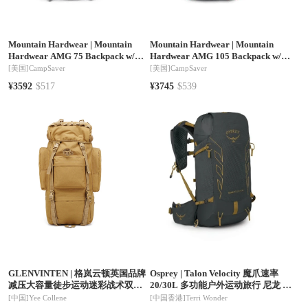
Mountain Hardwear
|
Mountain
Mountain Hardwear
|
Mountain
Hardwear AMG 75 Backpack w/
Hardwear AMG 105 Backpack w/
Free Shipping — 5 models
Free Shipping — 5 models
[美国]
CampSaver
[美国]
CampSaver
¥3592
$517
¥3745
$539
GLENVINTEN
|
格岚云顿英国品牌
Osprey
|
Talon Velocity 魔爪速率
减压大容量徒步运动迷彩战术双肩
20/30L 多功能户外运动旅行 尼龙 户
背包男款户外登山包
外登山包双肩包书包 常规 男(香港仓
[中国]
Yee Collene
[中国香港]
Terri Wonder