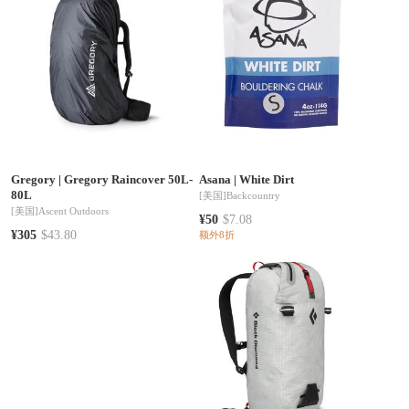
Gregory
|
Gregory Raincover 50L-
Asana
|
White Dirt
80L
[美国]
Backcountry
[美国]
Ascent Outdoors
¥50
$7.08
¥305
$43.80
额外8折