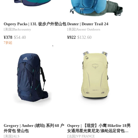
Osprey Packs
|
13L 徒步户外登山包
Deuter
|
Deuter Trail 24
[美国]
Backcountry
[美国]
Ascent Outdoors
¥378
$54.40
¥922
$132.60
7折起
Gregory
|
Amber (琥珀) 系列 68 户
Osprey
|
【现货】小鹰 Hikelite 18男
外背包 登山包
女通用星光黄尼龙/涤纶远足背包
HIKELITE-18-STARDUST-
[美国]
ALS
[法国]
VP FRANCE