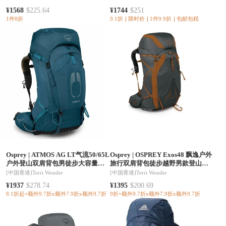
YELLOW
¥1568
$225.64
¥1744
$251
1件8折
9.1折
限时价
1件9.9折
包邮包税
Osprey
|
ATMOS AG LT气流50/65L
Osprey
|
OSPREY Exos48 飘逸户外
户外登山双肩背包男徒步大容量新
旅行双肩背包徒步越野男款登山包
款(香港仓发货）
新款(香港仓发货）
[中国香港]
Terri Wonder
[中国香港]
Terri Wonder
¥1937
$278.74
¥1395
$200.69
8.1折起×额外9.7折x额外7.9折x额外9.7折
9折×额外9.7折x额外7.9折x额外9.7折