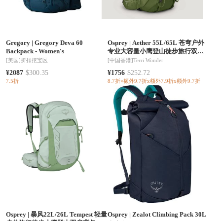
Gregory
|
Gregory Deva 60
Osprey
|
Aether 55L/65L 苍穹户外
Backpack - Women's
专业大容量小鹰登山徒步旅行双肩
背包新款男（香港仓发货）
[美国]
折扣挖宝区
[中国香港]
Terri Wonder
¥2087
$300.35
¥1756
$252.72
7.5折
8.7折×额外9.7折x额外7.9折x额外9.7折
Osprey
|
暴风22L/26L Tempest 轻量
Osprey
|
Zealot Climbing Pack 30L