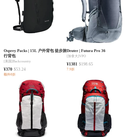
Osprey Packs
|
15L 户外背包 徒步旅
Deuter
|
Futura Pro 36
行背包
[加拿大]
VPO
[美国]
Backcountry
¥1381
$198.65
¥370
$53.24
7.9折
额外8折