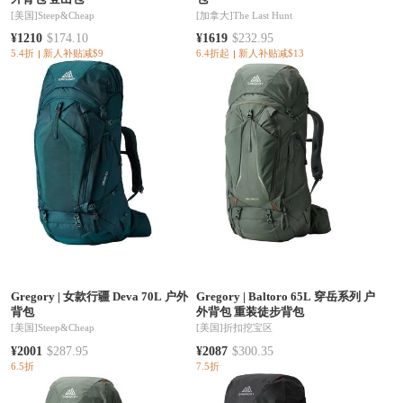
[美国]
Steep&Cheap
[加拿大]
The Last Hunt
¥1210
$174.10
¥1619
$232.95
5.4折
新人补贴减$9
6.4折起
新人补贴减$13
Gregory
|
女款行疆 Deva 70L 户外
Gregory
|
Baltoro 65L 穿岳系列 户
背包
外背包 重装徒步背包
[美国]
Steep&Cheap
[美国]
折扣挖宝区
¥2001
$287.95
¥2087
$300.35
6.5折
7.5折