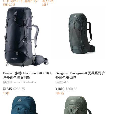
8.1折×额外9.7折x额外7.9折x
新人补贴
额外9.7折
减$7
Deuter
|
多特 Aircontact 50 + 10 L
Gregory
|
Paragon 60 无界系列 户
户外背包 男女同款
外背包 登山包
[美国]
Amazon US selection
[美国]
ALS
¥1645
$236.75
¥1809
$260.36
9.3折
1件8折