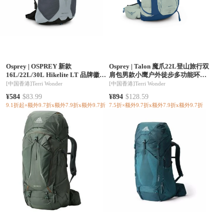
Osprey
|
OSPREY 新款
Osprey
|
Talon 魔爪22L登山旅行双
16L/22L/30L Hikelite LT 品牌徽标
肩包男款小鹰户外徒步多功能环保
装饰户外包 男女同款情侣款（香港
背包25年新品（香港仓发货）
[中国香港]
Terri Wonder
[中国香港]
Terri Wonder
仓发货）
¥584
$83.99
¥894
$128.59
9.1折起×额外9.7折x额外7.9折x额外9.7折
7.5折×额外9.7折x额外7.9折x额外9.7折