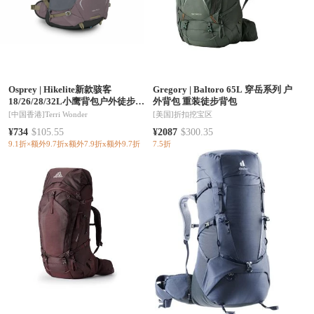
Osprey
|
Hikelite新款骇客
Gregory
|
Baltoro 65L 穿岳系列 户
18/26/28/32L小鹰背包户外徒步双
外背包 重装徒步背包
肩旅行男女登山包（香港仓发货）
[中国香港]
Terri Wonder
[美国]
折扣挖宝区
¥734
$105.55
¥2087
$300.35
9.1折×额外9.7折x额外7.9折x额外9.7折
7.5折