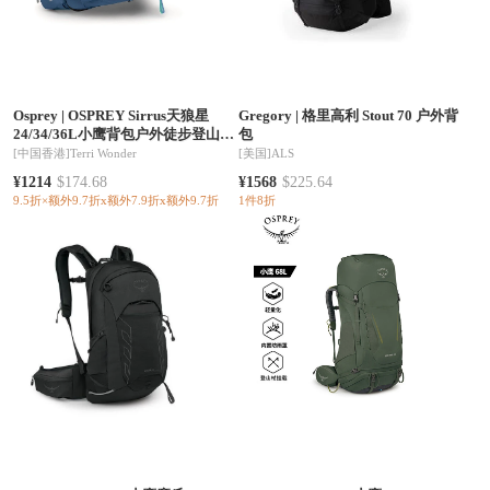
Osprey
|
OSPREY Sirrus天狼星
Gregory
|
格里高利 Stout 70 户外背
24/34/36L小鹰背包户外徒步登山旅
包
游双肩包女（香港仓发货）
[中国香港]
Terri Wonder
[美国]
ALS
¥1214
$174.68
¥1568
$225.64
9.5折×额外9.7折x额外7.9折x额外9.7折
1件8折