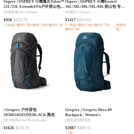
Osprey
|
OSPREY 小鹰魔爪Talon™
Osprey
|
OSPREY 小鹰Kestrel
22L/33L Extended Fit户外登山包旅
36L/38L/48L/58L/68L登山包 专业
行徒步双肩背包（香港仓发货）
男款双肩背包 徒步大容量旅行包 黑
[中国香港]
Terri Wonder
[中国]
C-L'Amour
色/卡其绿/蓝色
¥930
$133.79
¥1417
$203.83
7.2折起×额外9.7折x额外7.9折x额外9.7折
7.7折起×额外7.9折x额外9.7折x
包邮包
额外9.5折
税
|
Gregory 户外背包
Gregory
|
Gregory Deva 60
5050654OZONEBLACK 黑色
Backpack - Women's
[意大利]
Beyond Moda Europa
[美国]
折扣挖宝区
¥1626
$233.95
¥2087
$300.35
7.5折