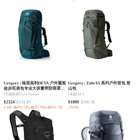
Gregory
|
格里高利DEVA 户外重装
Gregory
|
Zulu 65 系列户外背包 登
徒步双肩包专业大容量带防雨罩
山包
（香港仓发货）
[中国香港]
Terri Wonder
[美国]
ALS
¥2324
$334.49
¥1809
$260.36
6.4折×额外9.7折x额外7.9折x额外9.7折
1件8折