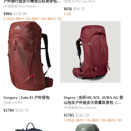
户外旅行徒步小鹰登山双肩背包女
[加拿大]
The Last Hunt
25年新品（香港仓发货）
[中国香港]
Terri Wonder
¥656
$94.35
¥904
$130.08
6.6折
6.6折起×额外9.7折x额外7.9折x额外9.7折
Gregory
|
Zulu 45 户外背包
Osprey
|
光环50L/65L AURA AG 登
山包女户外徒步大容量双肩包（香
[加拿大]
VPO
港仓发货）
[中国香港]
Terri Wonder
¥1784
$256.70
¥1705
$245.29
5.9折起×额外9.7折x额外7.9折x额外9.7折