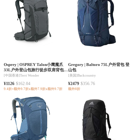
Osprey
|
OSPREY Talon小鹰魔爪
Gregory
|
Baltoro 75L户外背包 登
33L户外登山包旅行徒步双肩背包新
山包
款（香港仓发货）
[中国香港]
Terri Wonder
[美国]
Backcountry
¥1126
$162.04
¥2479
$356.76
9.4折×额外9.7折x额外7.9折x额外9.7折
额外8折