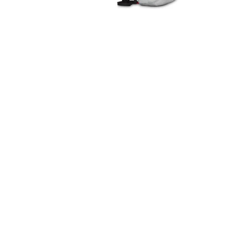
Osprey
|
OSPREY 鹞鹰
Black Diamond
|
Black Diamond
KYTE68L/58L/48L/38L登山包 女
Blitz 20 L Backpack w/ Free
户外旅行包 双肩背包大容量徒步包
Shipping
[中国]
C-L'Amour
[美国]
CampSaver
黑色/紫红色/卡其色
¥1720
$247.51
¥917
$131.95
8.5折×额外7.9折x额外9.7折x额
包邮包
外9.5折
税
Gregory
|
Citro Hiking Backpack
Gregory
|
Jade 43 - Womens