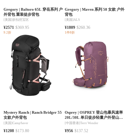
Gregory
|
Baltoro 65L 穿岳系列 户
Gregory
|
Maven 系列 58 女款 户外
外背包 重装徒步背包
背包
[美国]
折扣挖宝区
[美国]
ALS
¥2571
$369.95
¥1809
$260.36
9.2折
1件8折
Mystery Ranch
|
Ranch Bridger 55
Osprey
|
OSPREY 登山包暴风速率
女款户外背包
20L/30L 单日徒步轻量户外登山包
专为女性设计旅行背包(香港仓发
[美国]
CampSaver
[中国香港]
Terri Wonder
货）
¥1208
$173.80
¥956
$137.52