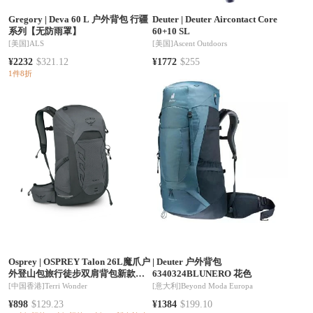
Gregory
|
Deva 60 L 户外背包 行疆
Deuter
|
Deuter Aircontact Core
系列【无防雨罩】
60+10 SL
[美国]
ALS
[美国]
Ascent Outdoors
¥2232
$321.12
¥1772
$255
1件8折
Osprey
|
OSPREY Talon 26L魔爪户
|
Deuter 户外背包
外登山包旅行徒步双肩背包新款
6340324BLUNERO 花色
（香港仓发货）
[中国香港]
Terri Wonder
[意大利]
Beyond Moda Europa
¥898
$129.23
¥1384
$199.10