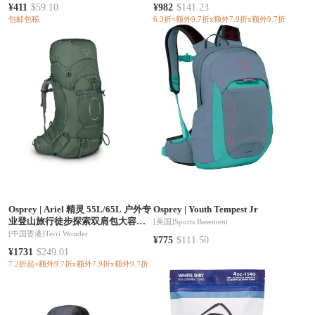
发货）
¥411
$59.10
¥982
$141.23
包邮包税
6.3折×额外9.7折x额外7.9折x额外9.7折
Osprey
|
Ariel 精灵 55L/65L 户外专
Osprey
|
Youth Tempest Jr
业登山旅行徒步探索双肩包大容量
[美国]
Sports Basement
多功能女（香港仓发货）
[中国香港]
Terri Wonder
¥775
$111.50
¥1731
$249.01
7.2折起×额外9.7折x额外7.9折x额外9.7折