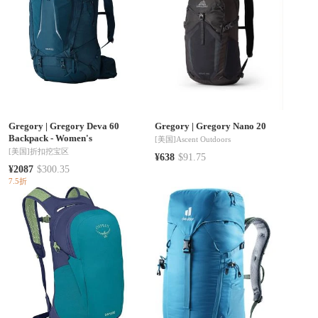
Gregory
|
Gregory Deva 60
Gregory
|
Gregory Nano 20
Backpack - Women's
[美国]
Ascent Outdoors
[美国]
折扣挖宝区
¥638
$91.75
¥2087
$300.35
7.5折