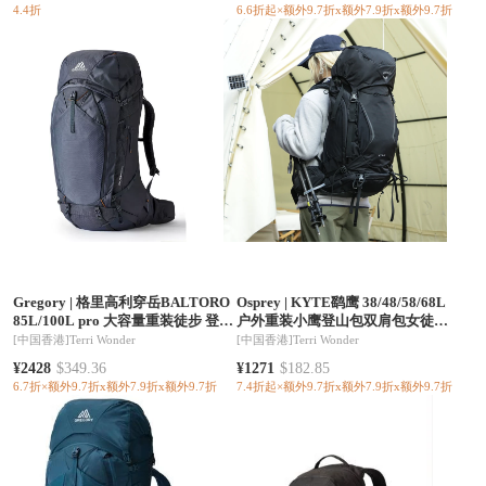
4.4折
6.6折起×额外9.7折x额外7.9折x额外9.7折
Gregory
|
格里高利穿岳BALTORO
Osprey
|
KYTE鹞鹰 38/48/58/68L
85L/100L pro 大容量重装徒步 登山
户外重装小鹰登山包双肩包女徒步
包双肩包带防雨罩（香港仓发货）
专业大容量背包（香港仓发货）
[中国香港]
Terri Wonder
[中国香港]
Terri Wonder
¥2428
$349.36
¥1271
$182.85
6.7折×额外9.7折x额外7.9折x额外9.7折
7.4折起×额外9.7折x额外7.9折x额外9.7折