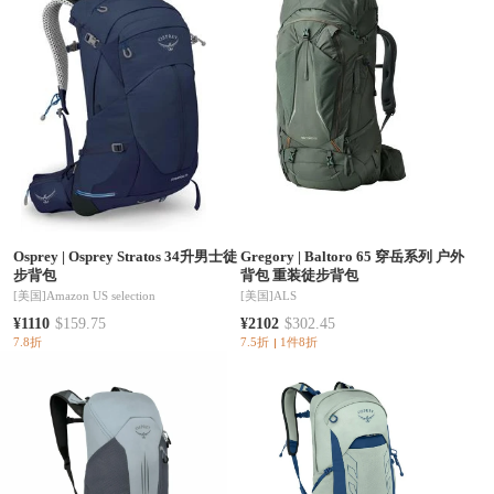
Osprey
|
Osprey Stratos 34升男士徒
Gregory
|
Baltoro 65 穿岳系列 户外
步背包
背包 重装徒步背包
[美国]
Amazon US selection
[美国]
ALS
¥1110
$159.75
¥2102
$302.45
7.8折
7.5折
1件8折