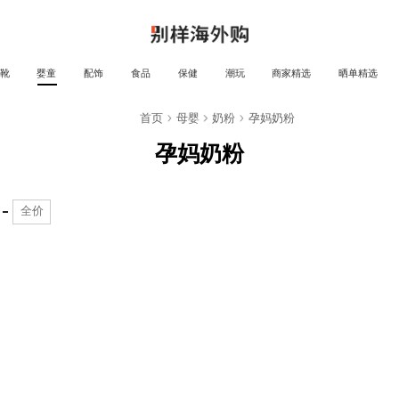
靴
婴童
配饰
食品
保健
潮玩
商家精选
晒单精选
婴童
首页
母婴
奶粉
孕妈奶粉
孕妈奶粉