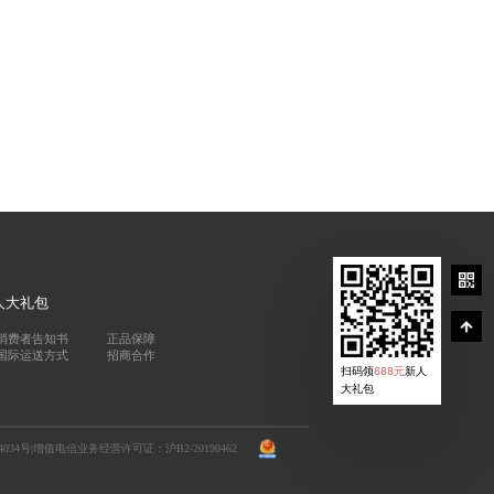
人大礼包
消费者告知书
正品保障
国际运送方式
招商合作
扫码领
688元
新人
大礼包
4034号
|
增值电信业务经营许可证：沪B2-20190462