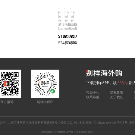
M
M
M
a
a
a
x
x
x
[中
[中
[中
i
i
i
国
国
国
香
香
香
g
g
g
港]
Sweet
港]
Sweet
港]
Sweet
e
e
e
Ladies
Ladies
Ladies
n
n
n
e
e
e
¥185
¥185
¥185
s
s
s
$24.80
$24.80
$24.80
|
|
|
m
m
m
a
a
a
x
x
x
i
i
i
g
g
g
e
e
e
n
n
n
下载别样APP，领
688元
新
e
e
e
s
s
s
帮助中心
隐私政策
美
美
美
联系客服
关于我们
可
可
可
官方微博
别样小程序
卓
卓
卓
脱
脱
脱
脂
脂
脂
奶
奶
奶
司, 上海市浦东新区张江高科科苑路399号10号楼12层, 021-61514616, All rights reserved.
沪ICP备 1800
粉
粉
粉
1
1
1
BeyondStyle
|
CloudStore
|
Beyond Global Marketplace