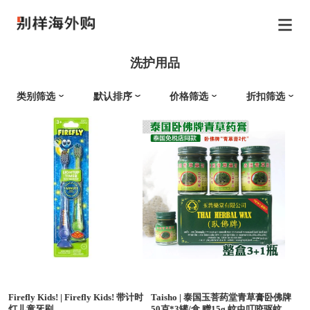
洗护用品
类别筛选
默认排序
价格筛选
折扣筛选
Firefly Kids!
|
Firefly Kids! 带计时
Taisho
|
泰国玉菩药堂青草膏卧佛牌
灯儿童牙刷
50克*3罐/盒 赠15g 蚊虫叮咬驱蚊祛