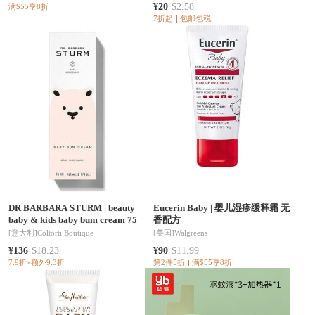
¥20
$2.58
满$55享8折
7折起
包邮包税
DR BARBARA STURM
|
beauty
Eucerin Baby
|
婴儿湿疹缓释霜 无
baby & kids baby bum cream 75
香配方
[意大利]
Coltorti Boutique
[美国]
Walgreens
¥136
$18.23
¥90
$11.99
7.9折×额外9.3折
第2件5折
满$55享8折