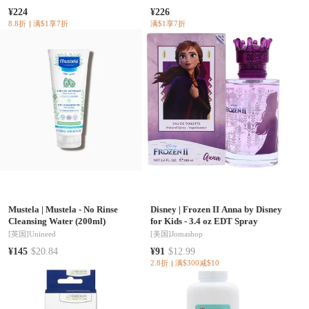
¥224
¥226
8.8折
满$1享7折
满$1享7折
Mustela
|
Mustela - No Rinse
Disney
|
Frozen II Anna by Disney
Cleansing Water (200ml)
for Kids - 3.4 oz EDT Spray
[英国]
Unineed
[美国]
Jomashop
¥145
$20.84
¥91
$12.99
2.8折
满$300减$10