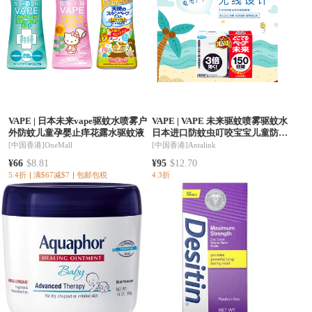
VAPE
|
日本未来vape驱蚊水喷雾户
VAPE
|
VAPE 未来驱蚊喷雾驱蚊水
外防蚊儿童孕婴止痒花露水驱蚊液
日本进口防蚊虫叮咬宝宝儿童防蚊
喷雾 电子驱蚊器（150日）
[中国香港]
OneMall
[中国香港]
Antalink
¥66
$8.81
¥95
$12.70
5.4折
满$67减$7
包邮包税
4.3折