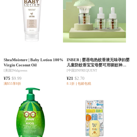
SheaMoisture
|
Baby Lotion 100%
INBER
|
婴蓓电热蚊香液无味孕妇婴
Virgin Coconut Oil
儿童防蚊香宝宝母婴可用驱蚊神器
补充装
[美国]
Walgreens
[中国]
INFREQUENT
¥75
$9.99
¥21
$2.70
满$55享8折
8.1折
包邮包税