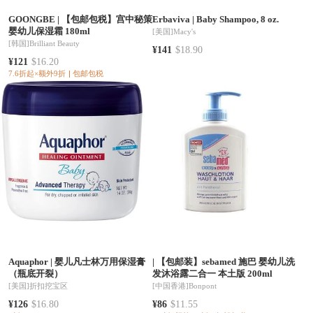
GOONGBE
|
【包邮包税】宫中秘策
Erbaviva
|
Baby Shampoo, 8 oz.
婴幼儿保湿霜 180ml
[美国]
Macy's
[韩国]
Brilliant Beauty
¥141
$18.90
¥121
$16.20
7.6折起×额外9折
包邮包税
Aquaphor
|
婴儿凡士林万用保湿膏
|
【包邮装】sebamed 施巴 婴幼儿洗
（瓶底开裂）
发沐浴露二合一 本土版 200ml
[美国]
折扣挖宝区
[中国香港]
Bonpont
¥126
$16.80
¥86
$11.55