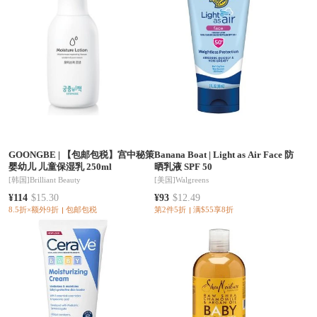
GOONGBE
|
【包邮包税】宫中秘策
Banana Boat
|
Light as Air Face 防
婴幼儿 儿童保湿乳 250ml
晒乳液 SPF 50
[韩国]
Brilliant Beauty
[美国]
Walgreens
¥114
$15.30
¥93
$12.49
8.5折×额外9折
包邮包税
第2件5折
满$55享8折