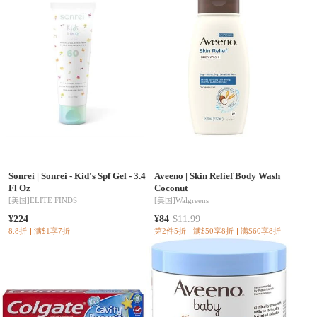
Sonrei
|
Sonrei - Kid's Spf Gel - 3.4
Aveeno
|
Skin Relief Body Wash
Fl Oz
Coconut
[美国]
ELITE FINDS
[美国]
Walgreens
¥224
¥84
$11.99
8.8折
满$1享7折
第2件5折
满$50享8折
满$60享8折