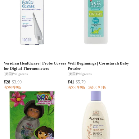
Veridian Healthcare
|
Probe Covers
Well Beginnings
|
Cornstarch Baby
for Digital Thermometers
Powder
[美国]
Walgreens
[美国]
Walgreens
¥28
$3.99
¥41
$5.79
满$60享8折
满$50享8折
满$60享8折