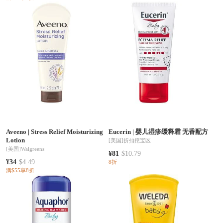
Aveeno
|
Stress Relief Moisturizing
Eucerin
|
婴儿湿疹缓释霜 无香配方
Lotion
[美国]
折扣挖宝区
[美国]
Walgreens
¥81
$10.79
¥34
$4.49
8折
满$55享8折