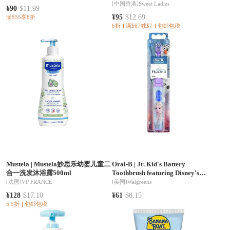
[中国香港]
Sweet Ladies
¥90
$11.99
¥95
$12.69
满$55享8折
6折
满$67减$7
包邮包税
Mustela
|
Mustela妙思乐幼婴儿童二
Oral-B
|
Jr. Kid's Battery
合一洗发沐浴露500ml
Toothbrush featuring Disney's
Frozen, Soft Bristles
[法国]
VP FRANCE
[美国]
Walgreens
¥128
$17.10
¥61
$8.15
5.5折
包邮包税