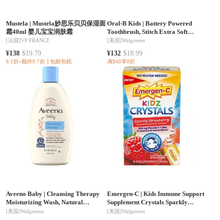
Mustela
|
Mustela妙思乐贝贝保湿面
Oral-B Kids
|
Battery Powered
霜40ml 婴儿宝宝润肤霜
Toothbrush, Stitch Extra Soft
Bristles
[法国]
VP FRANCE
[美国]
Walgreens
¥138
$19.79
¥132
$18.99
8.1折×额外9.7折
包邮包税
满$60享8折
Aveeno Baby
|
Cleansing Therapy
Emergen-C
|
Kids Immune Support
Moisturizing Wash, Natural
Supplement Crystals Sparkly
Oatmeal & Provitamin B5
Strawberry
[美国]
Walgreens
[美国]
Walgreens