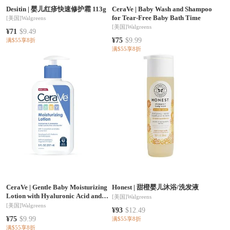
Desitin
|
婴儿红疹快速修护霜 113g
CeraVe
|
Baby Wash and Shampoo
for Tear-Free Baby Bath Time
[美国]
Walgreens
[美国]
Walgreens
¥71
$9.49
¥75
$9.99
满$55享8折
满$55享8折
CeraVe
|
Gentle Baby Moisturizing
Honest
|
甜橙婴儿沐浴/洗发液
Lotion with Hyaluronic Acid and
[美国]
Walgreens
Ceramides
[美国]
Walgreens
¥93
$12.49
¥75
$9.99
满$55享8折
满$55享8折