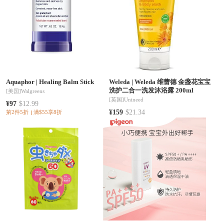
Aquaphor
|
Healing Balm Stick
Weleda
|
Weleda 维蕾德 金盏花宝宝
洗护二合一洗发沐浴露 200ml
[美国]
Walgreens
[英国]
Unineed
¥97
$12.99
¥159
$21.34
第2件5折
满$55享8折