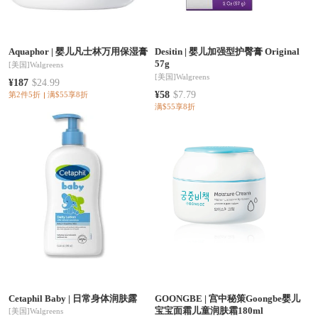
Aquaphor
|
婴儿凡士林万用保湿膏
Desitin
|
婴儿加强型护臀膏 Original
57g
[美国]
Walgreens
[美国]
Walgreens
¥187
$24.99
¥58
$7.79
第2件5折
满$55享8折
满$55享8折
Cetaphil Baby
|
日常身体润肤露
GOONGBE
|
宫中秘策Goongbe婴儿
宝宝面霜儿童润肤霜180ml
[美国]
Walgreens