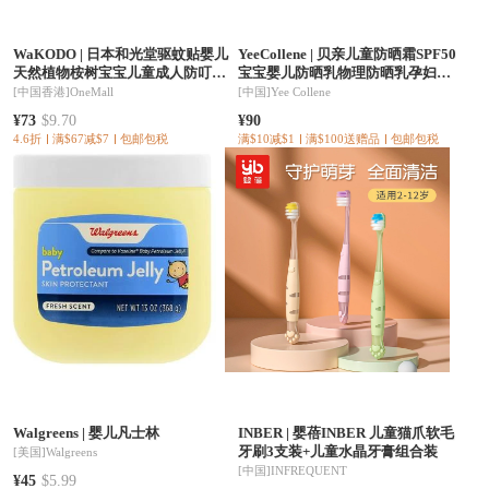
WaKODO
|
日本和光堂驱蚊贴婴儿
YeeCollene
|
贝亲儿童防晒霜SPF50
天然植物桉树宝宝儿童成人防叮咬
宝宝婴儿防晒乳物理防晒乳孕妇防
贴片
水清透18g/20g/30g SPF50+
[中国香港]
OneMall
[中国]
Yee Collene
¥73
$9.70
¥90
4.6折
满$67减$7
包邮包税
满$10减$1
满$100送赠品
包邮包税
Walgreens
|
婴儿凡士林
INBER
|
婴蓓INBER 儿童猫爪软毛
牙刷3支装+儿童水晶牙膏组合装
[美国]
Walgreens
[中国]
INFREQUENT
¥45
$5.99