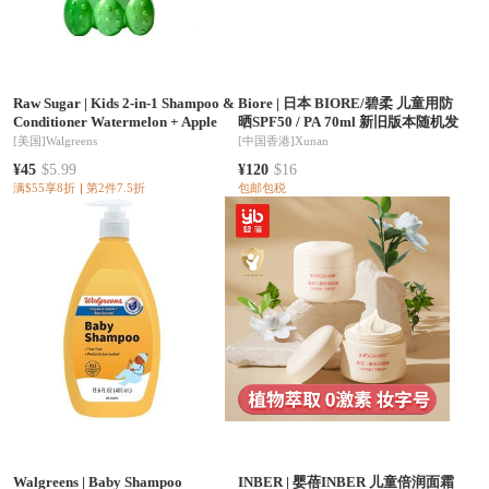
Raw Sugar
|
Kids 2-in-1 Shampoo &
Biore
|
日本 BIORE/碧柔 儿童用防
Conditioner Watermelon + Apple
晒SPF50 / PA 70ml 新旧版本随机发
[美国]
Walgreens
[中国香港]
Xunan
¥45
$5.99
¥120
$16
满$55享8折
第2件7.5折
包邮包税
Walgreens
|
Baby Shampoo
INBER
|
婴蓓INBER 儿童倍润面霜