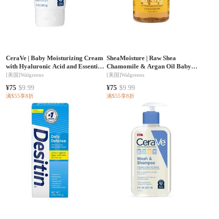
CeraVe
|
Baby Moisturizing Cream
SheaMoisture
|
Raw Shea
with Hyaluronic Acid and Essential
Chamomile & Argan Oil Baby
Ceramides
Head-To-Toe Wash & Shampoo
[美国]
Walgreens
[美国]
Walgreens
¥75
$9.99
¥75
$9.99
满$55享8折
满$55享8折