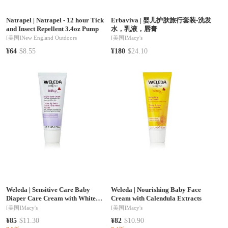
Natrapel
|
Natrapel - 12 hour Tick
Erbaviva
|
婴儿护肤旅行套装-洗发
and Insect Repellent 3.4oz Pump
水，乳液，唇膏
[美国]
New England Outdoors
[美国]
Macy's
¥64
$8.55
¥180
$24.10
Weleda
|
Sensitive Care Baby
Weleda
|
Nourishing Baby Face
Diaper Care Cream with White
Cream with Calendula Extracts
Mallow Extracts
[美国]
Macy's
[美国]
Macy's
¥85
$11.30
¥82
$10.90