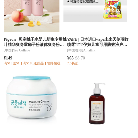
Pigeon
|
贝亲桃子水婴儿新生专用桃
VAPE
|
日本进口vape未来天使驱蚊
叶精华爽身露痱子粉液体爽身粉
喷雾宝宝孕妇儿童可用防蚊液户外
200ml*2
金色天使款200ml
[中国]
Yee Collene
[中国香港]
Antalink
¥149
¥65
$8.70
满$10减$1
满$100送赠品
包邮包税
7.5折起