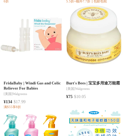
6折
5.5折×额外7.7折
包邮包税
FridaBaby
|
Windi Gas and Colic
Burt's Bees
|
宝宝多用途万能霜
Reliever For Babies
[美国]
Walgreens
[美国]
Walgreens
¥75
$10.05
¥134
$17.99
满$55享8折