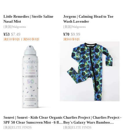
Little Remedies
|
Sterile Saline
Jergens
|
Calming Head to Toe
Nasal Mist
Wash Lavender
[美国]
Walgreens
[美国]
Walgreens
¥53
$7.49
¥70
$9.99
满$50享8折
满$60享8折
满$60享8折
Sonrei
|
Sonrei - Kids Clear Organic
Charlies Project
|
Charlies Project -
SPF 50 Clear Sunscreen Mist - 6 fl
Boy's Galaxy Wars Bamboo
oz
Romper
[美国]
ELITE FINDS
[美国]
ELITE FINDS