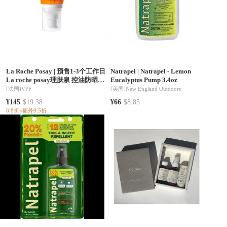
La Roche Posay
|
预售1-3个工作日
Natrapel
|
Natrapel - Lemon
La roche posay理肤泉 控油防晒霜
Eucalyptus Pump 3.4oz
适合油性混合性肌肤 50ml
[法国]
VPF
[美国]
New England Outdoors
¥145
$19.38
¥66
$8.85
8.8折×额外9.5折