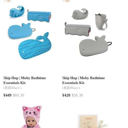
7.5折
7.4折
Skip Hop
|
Moby Bathtime
Skip Hop
|
Moby Bathtime
Essentials Kit
Essentials Kit
[美国]
Macy's
[美国]
Macy's
¥449
$60.30
¥420
$56.30