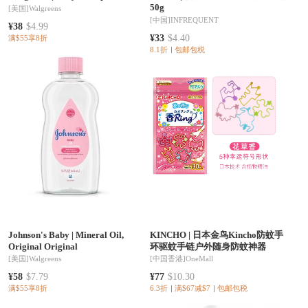
50g
[美国]
Walgreens
[中国]
INFREQUENT
¥38
$4.99
¥33
$4.40
满$55享8折
8.1折
包邮包税
Johnson's Baby
|
Mineral Oil,
KINCHO
|
日本金鸟Kincho防蚊手
Original Original
环驱蚊手链户外随身防蚊神器
[美国]
Walgreens
[中国香港]
OneMall
¥58
$7.79
¥77
$10.30
满$55享8折
6.3折
满$67减$7
包邮包税