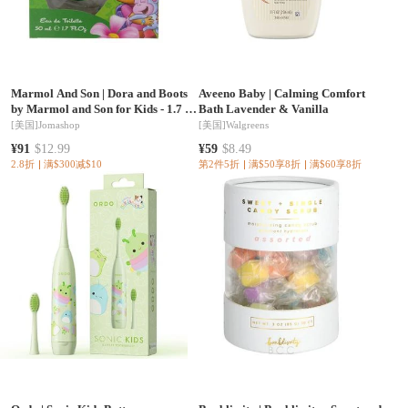
Marmol And Son
|
Dora and Boots
Aveeno Baby
|
Calming Comfort
by Marmol and Son for Kids - 1.7 oz
Bath Lavender & Vanilla
EDT Spray
[美国]
Jomashop
[美国]
Walgreens
¥91
$12.99
¥59
$8.49
2.8折
满$300减$10
第2件5折
满$50享8折
满$60享8折