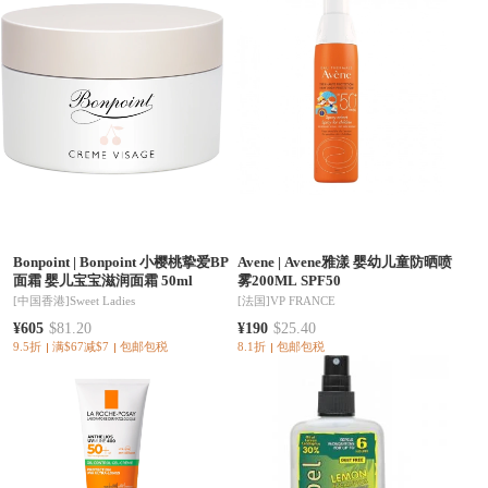
Bonpoint
|
Bonpoint 小樱桃挚爱BP
Avene
|
Avene雅漾 婴幼儿童防晒喷
面霜 婴儿宝宝滋润面霜 50ml
雾200ML SPF50
[中国香港]
Sweet Ladies
[法国]
VP FRANCE
¥605
$81.20
¥190
$25.40
9.5折
满$67减$7
包邮包税
8.1折
包邮包税