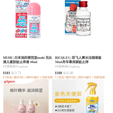
MUHI
|
日本池田模范堂muhi 无比
RICQLES
|
双飞人爽水法国港版
滴儿童防蚊止痒液 40ml
50ml舟车晕浪驱蚊止痒
[中国香港]
Conglong
[中国香港]
Conglong
¥103
$13.71
¥108
$14.40
8.8折起×额外9折
满$60减$5
包邮包税
9.1折起×额外9折
满$60减$5
包邮包税