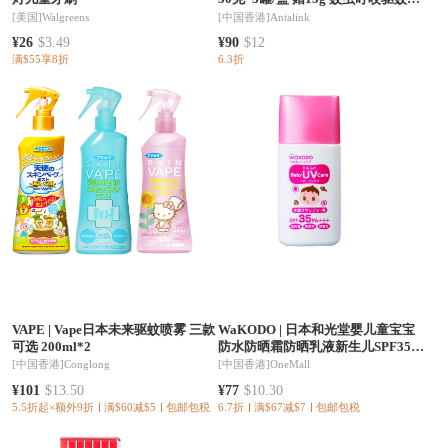
痒感冒晕车
[美国]
Walgreens
[中国香港]
Antalink
¥26
$3.49
¥90
$12
满$55享8折
6.3折
VAPE
|
Vape日本未来驱蚊喷雾 三款
WaKODO
|
日本和光堂婴儿童宝宝
可选 200ml*2
防水防晒霜防晒乳液新生儿SPF35
30ml
[中国香港]
Conglong
[中国香港]
OneMall
¥101
$13.50
¥77
$10.30
5.5折起×额外9折
满$60减$5
包邮包税
6.7折
满$67减$7
包邮包税