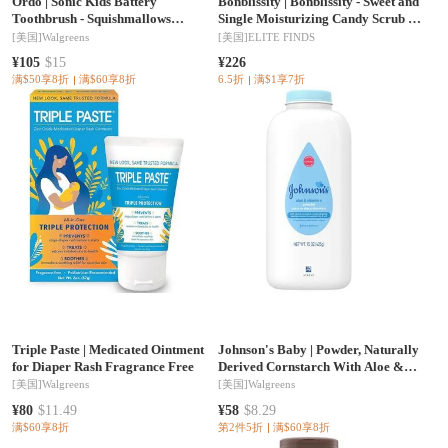
Ordo
|
Sonic Kids Battery
Bonblissity
|
Bonblissity - Sweet and
Toothbrush - Squishmallows
Single Moisturizing Candy Scrub -
Rutabaga
30 piece
[美国]
Walgreens
[美国]
ELITE FINDS
¥105
$15
¥226
满$50享8折
满$60享8折
6.5折
满$1享7折
Triple Paste
|
Medicated Ointment
Johnson's Baby
|
Powder, Naturally
for Diaper Rash Fragrance Free
Derived Cornstarch With Aloe &
Vitamin E Soothing Aloe & Vitamin
[美国]
Walgreens
[美国]
Walgreens
E
¥80
$11.49
¥58
$8.29
满$60享8折
第2件5折
满$60享8折