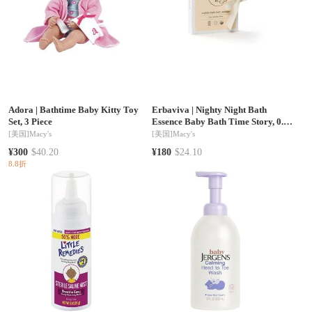
Adora
|
Bathtime Baby Kitty Toy
Erbaviva
|
Nighty Night Bath
Set, 3 Piece
Essence Baby Bath Time Story, 0.33
oz.
[美国]
Macy's
[美国]
Macy's
¥300
$40.20
¥180
$24.10
8.8折