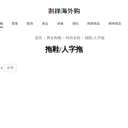
靴
婴童
配饰
食品
保健
潮玩
商家精选
晒单精选
靴
首页
男女鞋靴
时尚女鞋
拖鞋/人字拖
拖鞋/人字拖