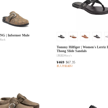
G | Informer Mule
 Rack
Tommy Hilfiger | Women's Lerriz 
Thong Slide Sandals
[美国]
Macy's
¥469
$67.35
新人补贴减$2