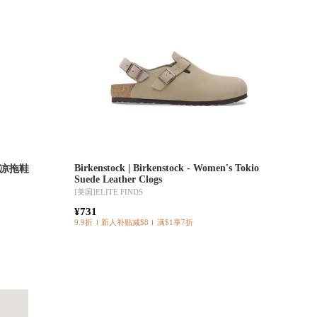
Birkenstock | Birkenstock - Women's Tokio
ay 凉拖鞋
Suede Leather Clogs
[美国]
ELITE FINDS
¥731
9.9折
新人补贴减$8
满$1享7折