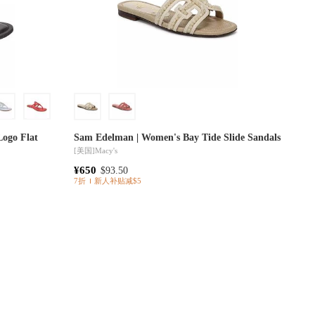
Logo Flat
Sam Edelman | Women's Bay Tide Slide Sandals
[美国]
Macy's
¥650
$93.50
7折
新人补贴减$5