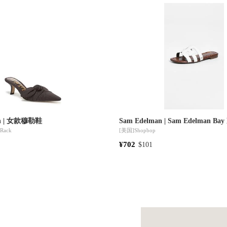
an | 女款穆勒鞋
Sam Edelman | Sam Edelman B
 Rack
[美国]
Shopbop
¥702
$101