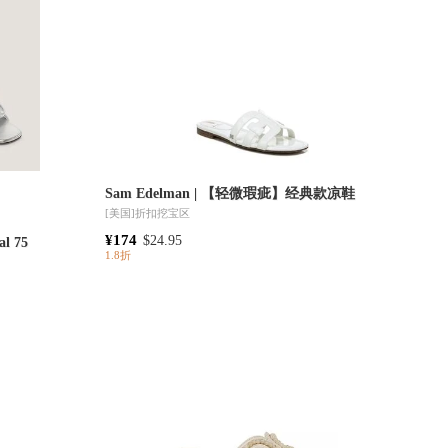
Sam Edelman | 【轻微瑕疵】经典款凉鞋
[美国]
折扣挖宝区
¥174
$24.95
al 75
1.8折