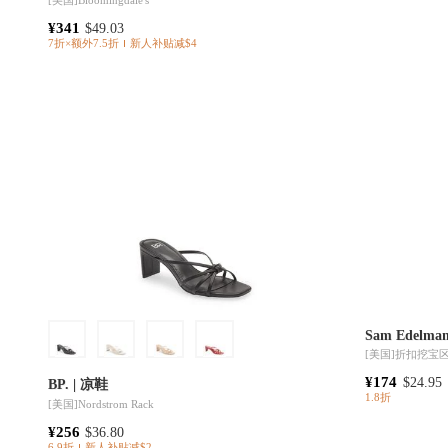
[美国]
Bloomingdale's
¥341
$49.03
7折×额外7.5折
新人补贴减$4
Sam Edel
[美国]
折扣挖宝
¥174
$24.95
BP. | 凉鞋
1.8折
[美国]
Nordstrom Rack
¥256
$36.80
6.9折
新人补贴减$2