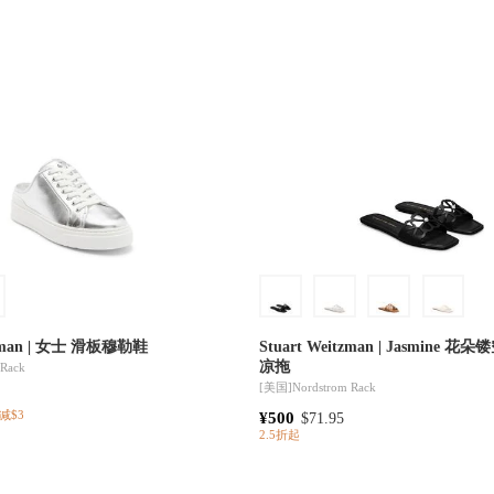
itzman | 女士 滑板穆勒鞋
Stuart Weitzman | Jasmine 花朵镂空设计 方头
凉拖
 Rack
[美国]
Nordstrom Rack
¥500
减$3
$71.95
2.5折起