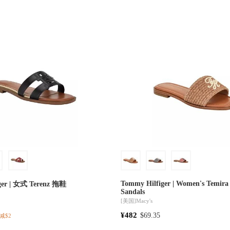
Tommy Hilfiger | Women's Temira 
Tommy Hilfiger | 女式 Terenz 拖鞋
Sandals
[美国]
Macy's
¥482
$69.35
减$2