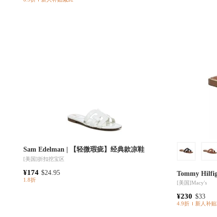
Sam Edelman | 【轻微瑕疵】经典款凉鞋
[美国]
折扣挖宝区
¥174
$24.95
1.8折
[美国]
Macy's
¥230
$33
4.9折
新人补贴