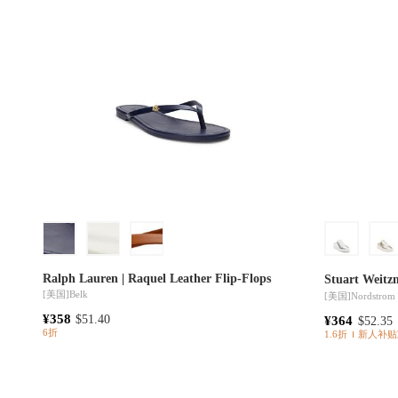
Ralph Lauren | Raquel Leather Flip-Flops
Stuart We
[美国]
Belk
[美国]
Nordstrom
¥358
$51.40
¥364
$52.35
6折
1.6折
新人补贴