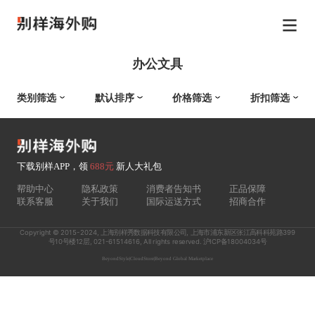
办公文具
类别筛选
默认排序
价格筛选
折扣筛选
下载别样APP，领
688元
新人大礼包
帮助中心
隐私政策
消费者告知书
正品保障
联系客服
关于我们
国际运送方式
招商合作
Copyright © 2015-2024, 上海别样秀数据科技有限公司, 上海市浦东新区张江高科科苑路399
号10号楼12层, 021-61514616, All rights reserved. 沪ICP备18004034号
BeyondStyle
|
CloudStore
|
Beyond Global Marketplace