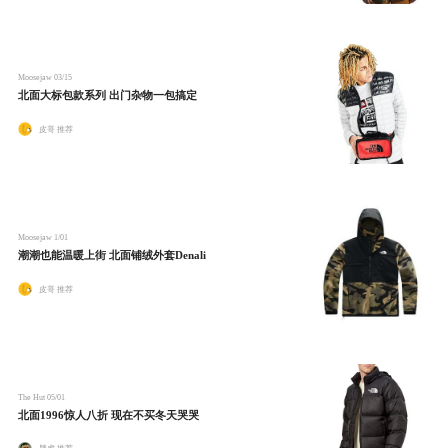
Moosejaw
03/15
北面大标包款系列 出门杂物一包搞定
皮哥 推荐
Moosejaw
1/01
潮潮也能温暖上街 北面铺绒外套Denali
皮哥 推荐
The Hut
05/01
北面1996惊人八折 现在不买冬天哭哭