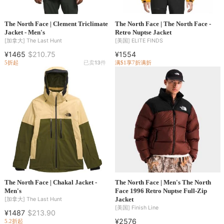
The North Face | Clement Triclimate
The North Face | The North Face -
Jacket - Men's
Retro Nuptse Jacket
[加拿大]
The Last Hunt
[美国]
ELITE FINDS
¥1465
$210.75
¥1554
5折起
已卖
13
件
满$1享7折
满折
The North Face | Chakal Jacket -
The North Face | Men's The North
Men's
Face 1996 Retro Nuptse Full-Zip
Jacket
[加拿大]
The Last Hunt
[美国]
Finish Line
¥1487
$213.90
¥2576
5.2折起