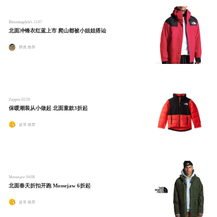
Bloomingdale's
11/07
北面冲锋衣红蓝上市 爬山都被小姐姐搭讪
胖虎 推荐
Zappos
02/20
保暖潮装从小做起 北面童款3折起
皮哥 推荐
Moosejaw
04/08
北面春天折扣开跑 Mossejaw 6折起
皮哥 推荐