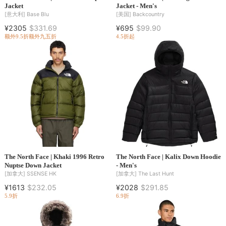
Jacket
Jacket - Men's
[意大利]
Base Blu
[美国]
Backcountry
¥2305
$331.69
¥695
$99.90
额外9.5折
额外九五折
4.5折起
The North Face | Khaki 1996 Retro
The North Face | Kalix Down Hoodie
Nuptse Down Jacket
- Men's
[加拿大]
SSENSE HK
[加拿大]
The Last Hunt
¥1613
$232.05
¥2028
$291.85
5.9折
6.9折