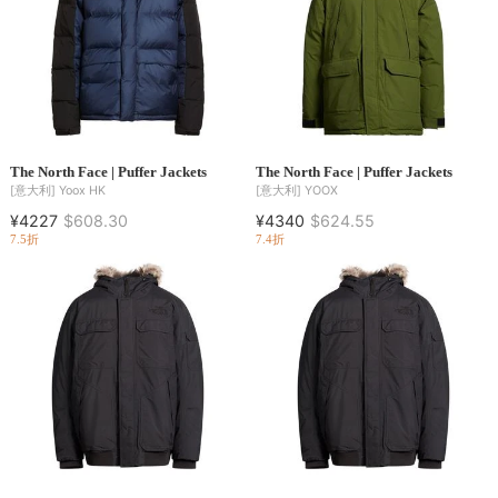
The North Face | Puffer Jackets
The North Face | Puffer Jackets
[意大利]
Yoox HK
[意大利]
YOOX
¥4227
$608.30
¥4340
$624.55
7.5折
7.4折