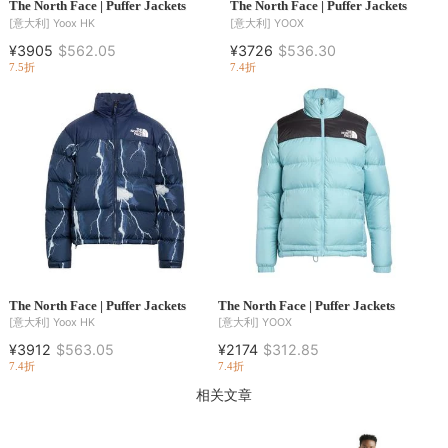
The North Face | Puffer Jackets
The North Face | Puffer Jackets
[意大利]
Yoox HK
[意大利]
YOOX
¥3905
$562.05
¥3726
$536.30
7.5折
7.4折
The North Face | Puffer Jackets
The North Face | Puffer Jackets
[意大利]
Yoox HK
[意大利]
YOOX
¥3912
$563.05
¥2174
$312.85
7.4折
7.4折
相关文章