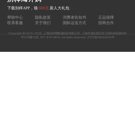
下载别样APP，领
688元
新人大礼包
帮助中心
隐私政策
消费者告知书
正品保障
联系客服
关于我们
国际运送方式
招商合作
Copyright © 2015-2024, 上海别样秀数据科技有限公司, 上海市浦东新区张江高科科苑路399
号10号楼12层, 021-61514616, All rights reserved. 沪ICP备18004034号