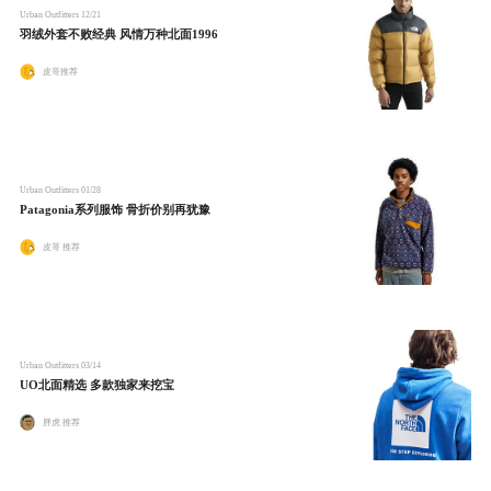
Urban Outfitters
12/21
羽绒外套不败经典 风情万种北面1996
皮哥推荐
Urban Outfitters
01/28
Patagonia系列服饰 骨折价别再犹豫
皮哥 推荐
Urban Outfitters
03/14
UO北面精选 多款独家来挖宝
胖虎 推荐