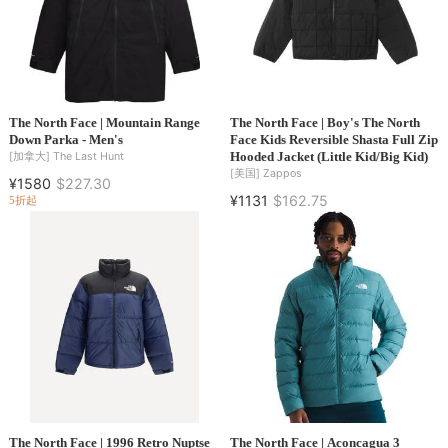
The North Face | Mountain Range
The North Face | Boy's The North
Down Parka - Men's
Face Kids Reversible Shasta Full Zip
Hooded Jacket (Little Kid/Big Kid)
[加拿大]
The Last Hunt
[美国]
Zappos
¥1580
$227.30
¥1131
$162.75
5折起
The North Face | 1996 Retro Nuptse
The North Face | Aconcagua 3