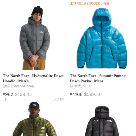
宋轶同款
满$100减$10
满减
The North Face | Hydrenalite Down
The North Face | Summit Pumori
Hoodie - Men's
Down Parka - Mens
[美国]
Steep&Cheap
[加拿大]
VPO
¥962
$138.45
¥4166
$599.50
5折
已卖
1
件