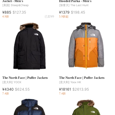
Jacket - Men's
Hooded Parka - Men's
[美国]
Steep&Cheap
[加拿大]
The Last Hunt
¥885
$127.35
¥1379
$198.45
4.9折
已卖
1
件
5.9折起
The North Face | Puffer Jackets
The North Face | Puffer Jackets
[意大利]
YOOX
[意大利]
Yoox HK
¥4340
$624.55
¥18161
$2613.95
7.4折
7.4折