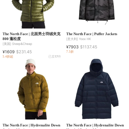
The North Face | 北面男士羽绒夹克
The North Face | Puffer Jackets
800 蓬松度
[意大利]
Yoox HK
[美国]
Steep&Cheap
¥7903
$1137.45
¥1609
$231.45
7.5折
5.4折起
已卖
17
件
The North Face | Hydrenalite Down
The North Face | Hydrenalite Down