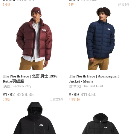
5.6折
5折
已卖
1
件
The North Face | 北面 男士 1996
The North Face | Aconcagua 3
Retro羽绒服
Jacket - Men's
[美国]
Backcountry
[加拿大]
The Last Hunt
¥1782
$256.35
¥789
$113.50
6.9折
已卖
23
件
4.9折起