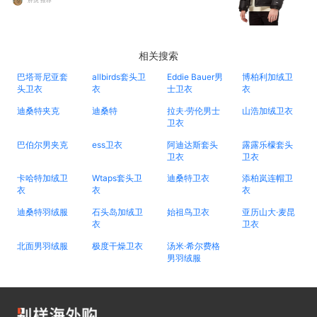
胖虎 推荐
相关搜索
巴塔哥尼亚套
allbirds套头卫
Eddie Bauer男
博柏利加绒卫
头卫衣
衣
士卫衣
衣
迪桑特夹克
迪桑特
拉夫·劳伦男士
山浩加绒卫衣
卫衣
巴伯尔男夹克
ess卫衣
阿迪达斯套头
露露乐檬套头
卫衣
卫衣
卡哈特加绒卫
Wtaps套头卫
迪桑特卫衣
添柏岚连帽卫
衣
衣
衣
迪桑特羽绒服
石头岛加绒卫
始祖鸟卫衣
亚历山大·麦昆
衣
卫衣
北面男羽绒服
极度干燥卫衣
汤米·希尔费格
男羽绒服