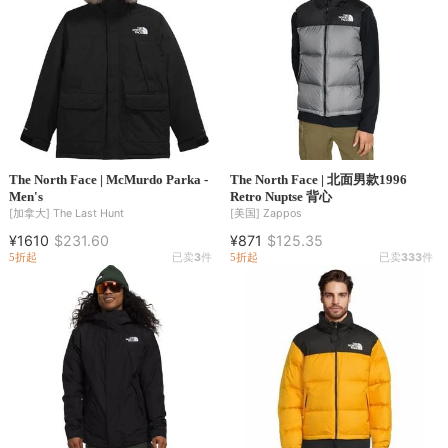
The North Face | McMurdo Parka -
The North Face | 北面男款1996
Men's
Retro Nuptse 背心
[加拿大]
The Last Hunt
[美国]
Zappos
¥1610
$231.60
¥871
$125.35
5折起
已卖
3
件
5折起
已卖
333
件