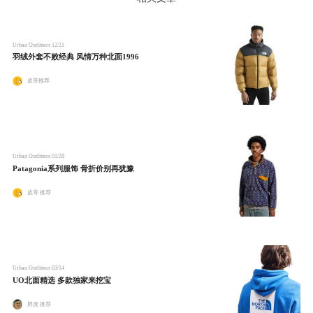
Urban Outfitters
12/21
羽绒外套不败经典 风情万种北面1996
皮哥推荐
Urban Outfitters
01/28
Patagonia系列服饰 骨折价别再犹豫
皮哥 推荐
Urban Outfitters
03/14
UO北面精选 多款独家来挖宝
胖虎 推荐