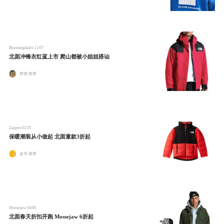
Bloomingdale's
11/07
北面冲锋衣红蓝上市 爬山都被小姐姐搭讪
胖虎 推荐
Zappos
02/20
保暖潮装从小做起 北面童款3折起
皮哥 推荐
Moosejaw
04/08
北面春天折扣开跑 Mossejaw 6折起