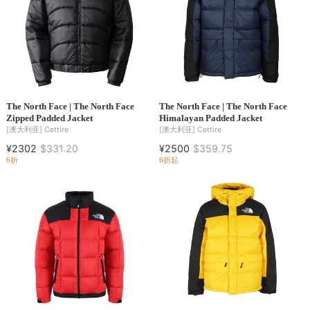
The North Face | The North Face
The North Face | The North Face
Zipped Padded Jacket
Himalayan Padded Jacket
[澳大利亚]
Cettire
[澳大利亚]
Cettire
¥2302
$331.20
¥2500
$359.75
6折
6折起