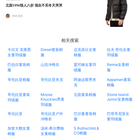
北面1996惊人八折 现在不买冬天哭哭
胖虎 推荐
相关搜索
卡尔文·克莱恩
Diesel童装棉
迈克高仕女童
拉夫·劳伦女童
女童羽绒服
服
棉服
羽绒服
巴伯尔童装棉
山浩冲锋衣
盟可睐女童羽
Reima女童棉
服
绒服
服
哥伦比亚棉服
哥伦比亚夹克
阿迪达斯男夹
Appaman童装
克
棉服
哥伦比亚童装
Moose
北面童装棉服
Stone Island
Knuckles男童
Junior女童棉服
羽绒服
羽绒服
哥伦比亚
哥伦比亚户外
巴尔曼童装棉
巴塔哥尼亚女
冲锋衣
服
童羽绒服
加拿大鹅女童
汤米·希尔费格
S Rothschild &
CO棉服
棉服
女童棉服