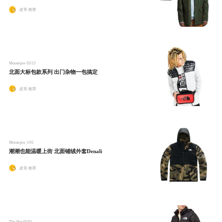
皮哥 推荐
Moosejaw
03/15
北面大标包款系列 出门杂物一包搞定
皮哥 推荐
Moosejaw
1/01
潮潮也能温暖上街 北面铺绒外套Denali
皮哥 推荐
The Hut
05/01