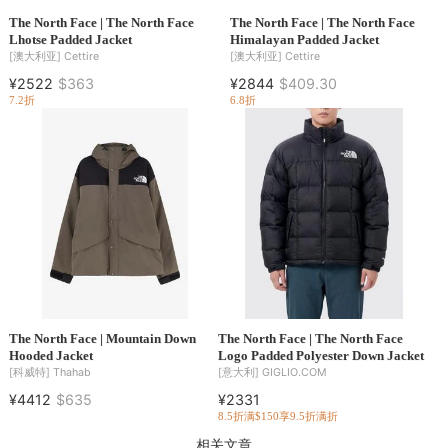
The North Face | The North Face
The North Face | The North Face
Lhotse Padded Jacket
Himalayan Padded Jacket
[澳大利亚]
Cettire
[澳大利亚]
Cettire
¥2522
$363
¥2844
$409.30
7.2折
6.8折
The North Face | Mountain Down
The North Face | The North Face
Hooded Jacket
Logo Padded Polyester Down Jacket
[科威特]
Thahab
[意大利]
GIGLIO.COM
¥4412
$635
¥2331
8.5折
满$150享9.5折
满折
相关文章