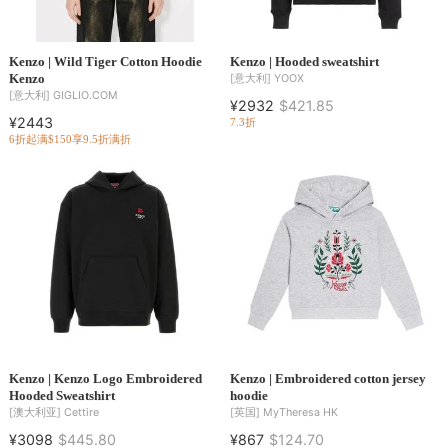
Kenzo | Wild Tiger Cotton Hoodie
Kenzo | Hooded sweatshirt
Kenzo
[意大利]
YOOX
[意大利]
GIGLIO.COM
¥2932
$421.85
¥2443
7.3折
6折起
满$150享9.5折
满折
Kenzo | Kenzo Logo Embroidered
Kenzo | Embroidered cotton jersey
Hooded Sweatshirt
hoodie
[澳大利亚]
Cettire
[英国]
MyTheresa HK
¥3098
$445.80
¥867
$124.70