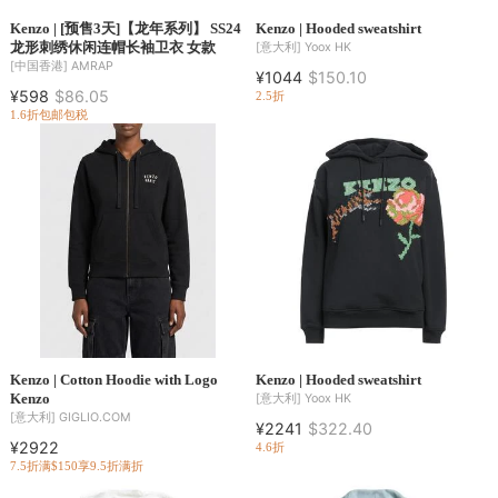
Kenzo | [预售3天]【龙年系列】 SS24
Kenzo | Hooded sweatshirt
龙形刺绣休闲连帽长袖卫衣 女款
[意大利]
Yoox HK
[中国香港]
AMRAP
¥1044
$150.10
¥598
$86.05
2.5折
1.6折
包邮包税
Kenzo | Cotton Hoodie with Logo
Kenzo | Hooded sweatshirt
Kenzo
[意大利]
Yoox HK
[意大利]
GIGLIO.COM
¥2241
$322.40
¥2922
4.6折
7.5折
满$150享9.5折
满折