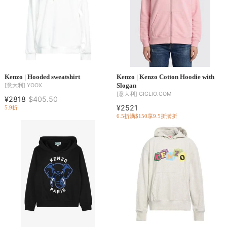
Kenzo | Hooded sweatshirt
Kenzo | Kenzo Cotton Hoodie with
Slogan
[意大利]
YOOX
[意大利]
GIGLIO.COM
¥2818
$405.50
¥2521
5.9折
6.5折
满$150享9.5折
满折