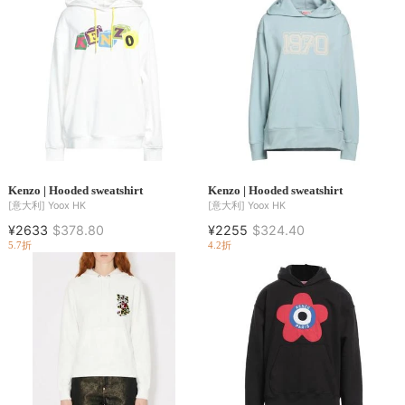
Kenzo | Hooded sweatshirt
Kenzo | Hooded sweatshirt
[意大利]
Yoox HK
[意大利]
Yoox HK
¥2633
$378.80
¥2255
$324.40
5.7折
4.2折