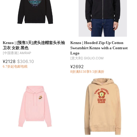
Kenzo | [预售3天]虎头连帽套头长袖
Kenzo | Hooded Zip-Up Cotton
卫衣 女款 黑色
Sweatshirt Kenzo with a Contrast
Logo
[中国香港]
AMRAP
[意大利]
GIGLIO.COM
¥2128
$306.10
¥2692
6.7折起
包邮包税
8折
满$150享9.5折
满折