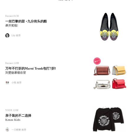
Forzieri
01/30
一丝巴黎的甜 +九分街头的酷
🎁开奖啦!
Lily 推荐
Forzieri
11/09
万年不打折的Marni Trunk包打7折❗️
刘雯杨幂都在背
小熊 推荐
YOOX
12/08
亲子装的不二选择
Kenzo Kids
一只螃蟹 推荐