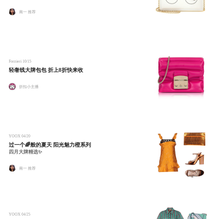
南一 推荐
Forzieri
10/15
轻奢线大牌包包 折上8折快来收
折扣小主播
YOOX
04/20
过一个🌈般的夏天 阳光魅力橙系列
四月大牌精选✨
南一 推荐
YOOX
04/25