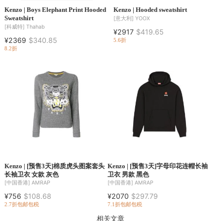
Kenzo | Boys Elephant Print Hooded
Kenzo | Hooded sweatshirt
Sweatshirt
[意大利]
YOOX
[科威特]
Thahab
¥2917
$419.65
¥2369
$340.85
5.6折
8.2折
Kenzo | [预售3天]棉质虎头图案套头
Kenzo | [预售3天]字母印花连帽长袖
长袖卫衣 女款 灰色
卫衣 男款 黑色
[中国香港]
AMRAP
[中国香港]
AMRAP
¥756
$108.68
¥2070
$297.79
2.7折
包邮包税
7.1折
包邮包税
相关文章