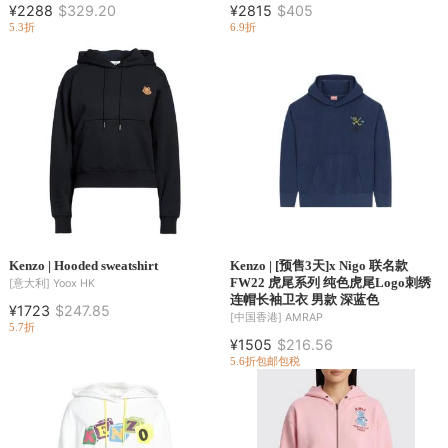
¥2288
$329.20
¥2815
$405
5.3折
6.9折
Kenzo | Hooded sweatshirt
Kenzo | [预售3天]x Nigo 联名款
FW22 虎尾系列 纯色虎尾Logo刺绣
[意大利]
Yoox HK
连帽长袖卫衣 男款 深蓝色
¥1723
$247.85
[中国香港]
AMRAP
5.7折
¥1505
$216.56
5.6折
包邮包税