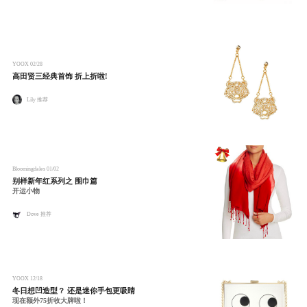
YOOX
02/28
高田贤三经典首饰 折上折啦!
Lily 推荐
Bloomingdales
01/02
别样新年红系列之 围巾篇
开运小物
Dove 推荐
YOOX
12/18
冬日想凹造型？ 还是迷你手包更吸睛
现在额外75折收大牌啦！