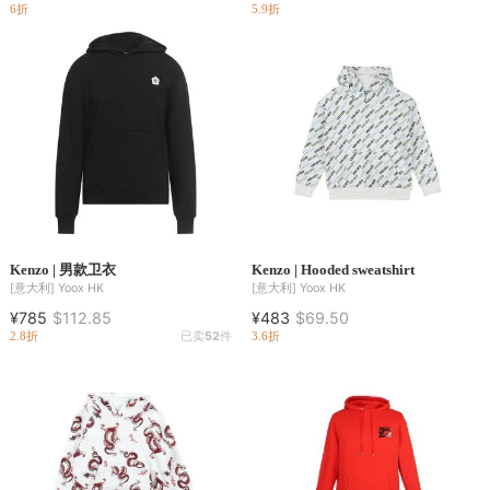
6折
5.9折
Kenzo | 男款卫衣
Kenzo | Hooded sweatshirt
[意大利]
Yoox HK
[意大利]
Yoox HK
¥785
$112.85
¥483
$69.50
2.8折
已卖
52
件
3.6折