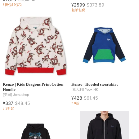
¥2599
$373.89
8折
包邮包税
包邮包税
Kenzo | Kids Dragons Print Cotton
Kenzo | Hooded sweatshirt
Hoodie
[意大利]
Yoox HK
[美国]
Jomashop
¥428
$61.45
¥337
$48.45
2.8折
2.2折起