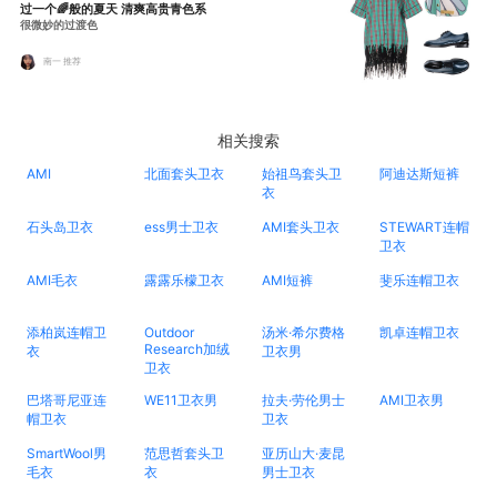
过一个🌈般的夏天 清爽高贵青色系
很微妙的过渡色
南一 推荐
相关搜索
AMI
北面套头卫衣
始祖鸟套头卫
阿迪达斯短裤
衣
石头岛卫衣
ess男士卫衣
AMI套头卫衣
STEWART连帽
卫衣
AMI毛衣
露露乐檬卫衣
AMI短裤
斐乐连帽卫衣
添柏岚连帽卫
Outdoor
汤米·希尔费格
凯卓连帽卫衣
Research加绒
衣
卫衣男
卫衣
巴塔哥尼亚连
WE11卫衣男
拉夫·劳伦男士
AMI卫衣男
帽卫衣
卫衣
SmartWool男
范思哲套头卫
亚历山大·麦昆
毛衣
衣
男士卫衣