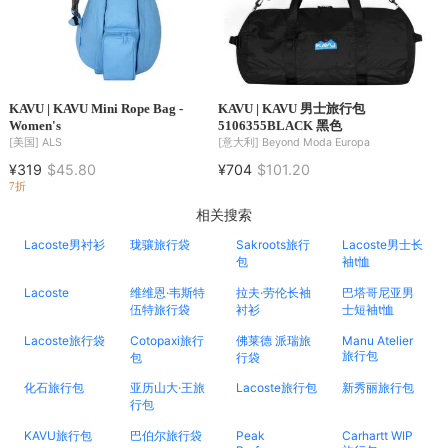
KAVU | KAVU Mini Rope Bag -
KAVU | KAVU 男士旅行包
Women's
5106355BLACK 黑色
[美国]
ALS
[意大利]
Beyond Moda Europa
¥319
$45.80
¥704
$101.20
7折
相关搜索
Lacoste男衬衫
珑骧旅行袋
Sakroots旅行
Lacoste男士长
包
袖t恤
Lacoste
维维恩·韦斯特
拉夫·劳伦长袖
巴塔哥尼亚男
伍特旅行袋
衬衫
士短袖t恤
Lacoste旅行袋
Cotopaxi旅行
佛莱德 派瑞旅
Manu Atelier
旅行包
包
行袋
化石旅行包
亚历山大·王旅
Lacoste旅行包
新秀丽旅行包
行包
KAVU旅行包
巴伯尔旅行袋
Peak
Carhartt WIP