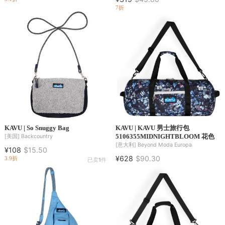
7折
KAVU | So Snuggy Bag
KAVU | KAVU 男士旅行包
5106355MIDNIGHTBLOOM 花色
[美国]
Backcountry
[意大利]
Beyond Moda Europa
¥108
$15.50
¥628
$90.30
3.9折
已卖
1
件