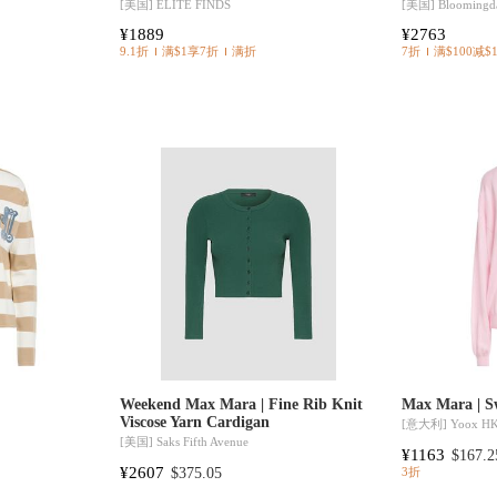
[美国]
ELITE FINDS
[美国]
Bloomingda
¥1889
¥2763
9.1折
满$1享7折
满折
7折
满$100减$
Weekend Max Mara | Fine Rib Knit
Max Mara | S
Viscose Yarn Cardigan
[意大利]
Yoox H
[美国]
Saks Fifth Avenue
¥1163
$167.2
¥2607
$375.05
3折