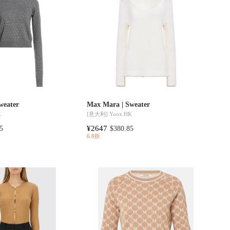
weater
Max Mara | Sweater
K
[意大利]
Yoox HK
¥2647
5
$380.85
6.8折