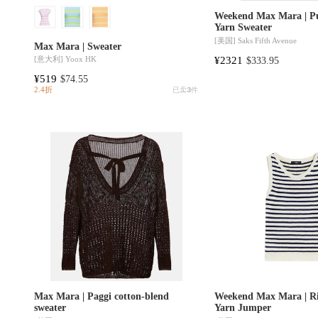
Weekend Max Mara | P
Yarn Sweater
[美国]
Saks Fifth Avenue
Max Mara | Sweater
¥2321
[意大利]
Yoox HK
$333.95
¥519
$74.55
2.4折
已卖
3
件
Max Mara | Paggi cotton-blend
Weekend Max Mara | R
sweater
Yarn Jumper