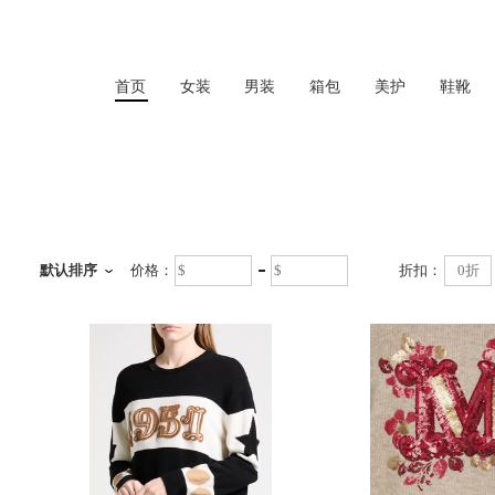
首页
女装
男装
箱包
美护
鞋靴
首页
默认排序
价格：
折扣：