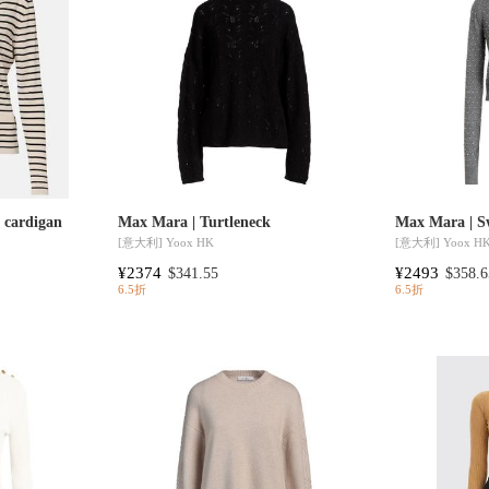
 cardigan
Max Mara | Turtleneck
Max Mara | S
[意大利]
Yoox HK
[意大利]
Yoox H
¥2374
¥2493
$341.55
$358.6
6.5折
6.5折