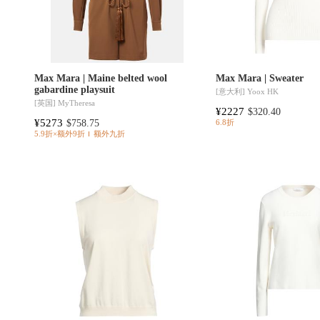
Max Mara | Maine belted wool
Max Mara | Sweater
gabardine playsuit
[意大利]
Yoox HK
[英国]
MyTheresa
¥2227
$320.40
¥5273
$758.75
6.8折
5.9折×额外9折
额外九折