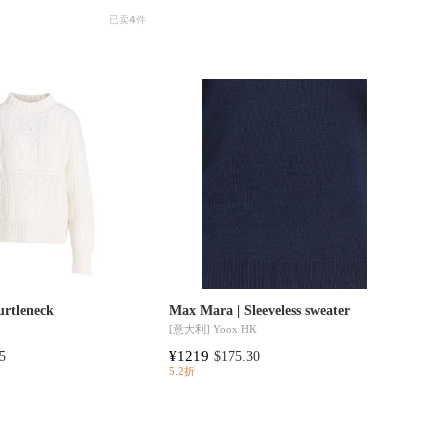
已卖
4
件
urtleneck
Max Mara | Sleeveless sweater
[意大利]
Yoox HK
¥1219
5
$175.30
5.2折