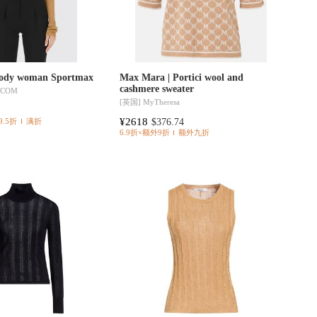
Body woman Sportmax
Max Mara | Portici wool and
cashmere sweater
.COM
[英国]
MyTheresa
¥2618
$376.74
9.5折
满折
6.9折×额外9折
额外九折