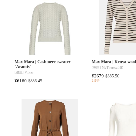
Max Mara | Cashmere sweater
Max Mara | Kenya wool
`Aramis`
[英国]
MyTheresa HK
[波兰]
Vitkac
¥2679
$385.50
¥6160
$886.45
6.9折