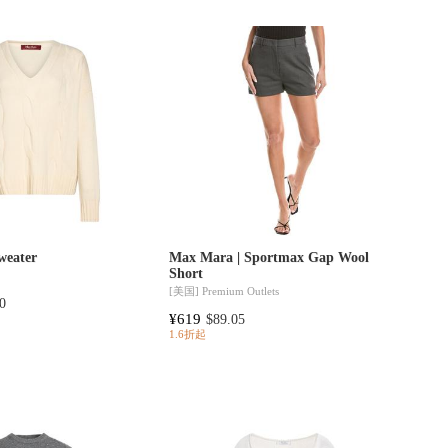
weater
Max Mara | Sportmax Gap Wool
Short
[美国]
Premium Outlets
0
¥619
$89.05
1.6折起