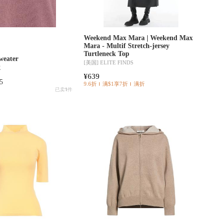
Weekend Max Mara | Weekend Max
Mara - Multif Stretch-jersey
Turtleneck Top
weater
[美国]
ELITE FINDS
K
¥639
5
9.6折
满$1享7折
满折
已卖
1
件