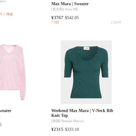
le's
Max Mara | Sweater
[意大利]
Yoox HK
10
满减
¥3767
$542.05
7.3折
已卖
1
件
weater
Weekend Max Mara | V-Neck Rib
Knit Top
K
[美国]
Neiman Marcus
5
¥2315
$333.10