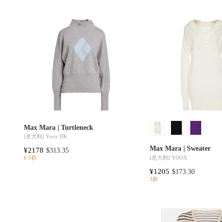
Max Mara | Turtleneck
[意大利]
Yoox HK
Max Mara | Sweater
¥2178
$313.35
[意大利]
YOOX
6.5折
¥1205
$173.30
3折