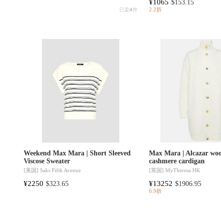
¥1065
$153.15
已卖
4
件
2.2折
Weekend Max Mara | Short Sleeved
Max Mara | Alcazar woo
Viscose Sweater
cashmere cardigan
[美国]
Saks Fifth Avenue
[英国]
MyTheresa HK
¥2250
¥13252
$323.65
$1906.95
6.9折