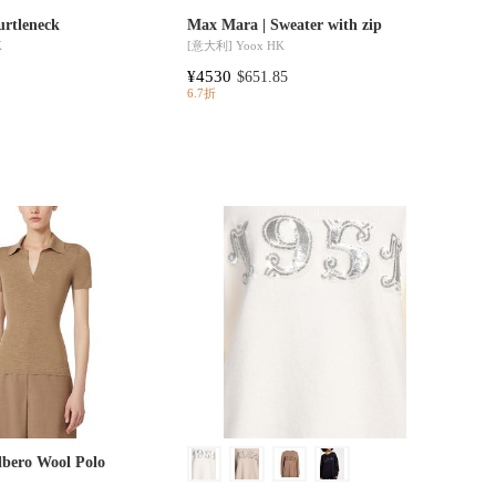
urtleneck
Max Mara | Sweater with zip
K
[意大利]
Yoox HK
¥4530
$651.85
6.7折
lbero Wool Polo