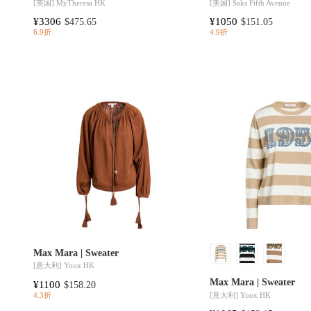
[英国]
MyTheresa HK
[美国]
Saks Fifth Avenue
¥3306
¥1050
$475.65
$151.05
6.9折
4.9折
Max Mara | Sweater
[意大利]
Yoox HK
Max Mara | Sweater
¥1100
$158.20
[意大利]
Yoox HK
4.3折