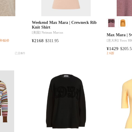
Weekend Max Mara | Crewneck Rib
Knit Shirt
[美国]
Neiman Marcus
Max Mara | S
¥2168
[意大利]
Yoox H
$311.95
补贴价
¥1429
$205.5
已卖
6
件
2.6折