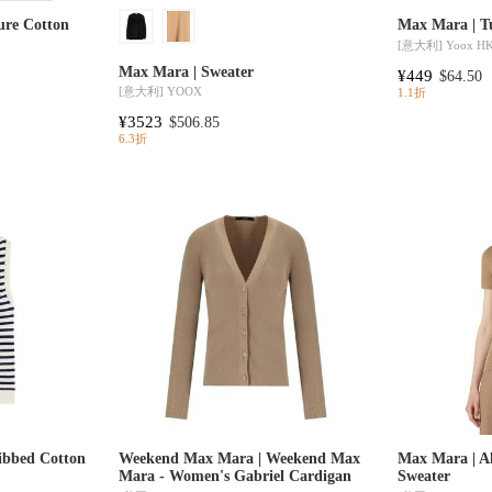
ure Cotton
Max Mara | T
[意大利]
Yoox H
Max Mara | Sweater
¥449
$64.50
[意大利]
YOOX
1.1折
¥3523
$506.85
6.3折
ibbed Cotton
Weekend Max Mara | Weekend Max
Max Mara | A
Mara - Women's Gabriel Cardigan
Sweater