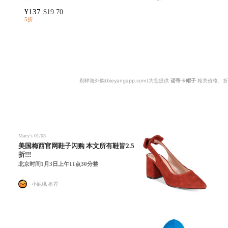
¥137
$19.70
5折
别样海外购(bieyangapp.com)为您提供
诺帝卡帽子
相关价格、折
Macy's
01/03
美国梅西官网鞋子闪购 本文所有鞋皆2.5
折!!!
北京时间1月3日上午11点30分整
小屁桃 推荐