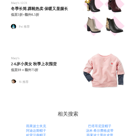
Macy's
12/21
冬季长筒.踝靴热卖 保暖又显腿长
低至5折+额外8.5折
Pei 推荐
Macy's
2-6岁小美女 秋季上衣囤货
低至$9＋额外75折
Yi 推荐
相关搜索
雨果波士夹克
巴塔哥尼亚帽子
阿迪达斯帽子
汤米·希尔费格皮带
哈雷汉森帽子
雨果波士男款皮带