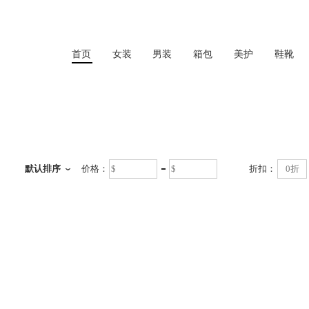
首页
女装
男装
箱包
美护
鞋靴
首页
默认排序
价格：
折扣：