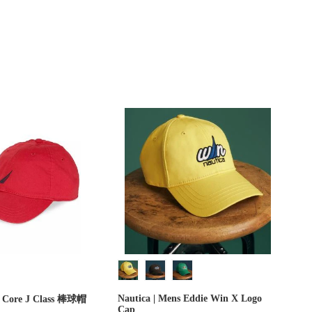
Nautica | Mens Eddie Win X Logo
t, Core J Class 棒球帽
Cap