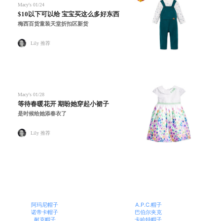
Macy's
01/24
$10以下可以给 宝宝买这么多好东西
梅西百货童装天堂折扣区新货
Lily 推荐
Macy's
01/28
等待春暖花开 期盼她穿起小裙子
是时候给她添春衣了
Lily 推荐
阿玛尼帽子
A.P.C.帽子
诺帝卡帽子
巴伯尔夹克
耐克帽子
卡哈特帽子