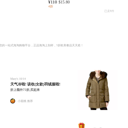
¥110
$15.80
4折
已卖
1
件
您的一站式海淘购物平台，正品海淘上别样，1折欧美奢品天天抢！
Macy's
10/14
天气冷啦! 该收(女款)羽绒服啦!
折上额外75折,买起来
小屁桃 推荐