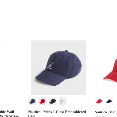
ble Wall
Nautica | Mens J-Class Embroidered
Nautica | Ha
 With Screw-
Cap