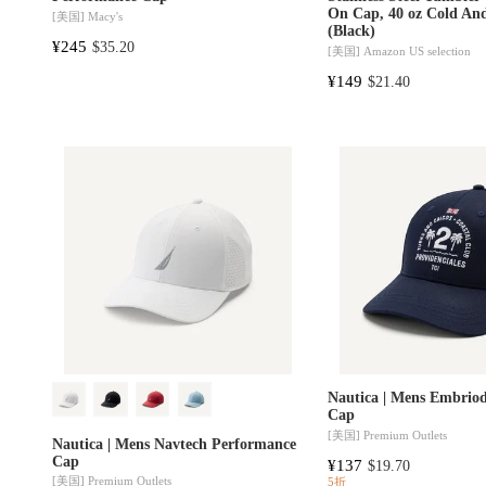
On Cap, 40 oz Cold An
[美国]
Macy's
(Black)
¥245
$35.20
[美国]
Amazon US selection
¥149
$21.40
Nautica | Mens Embriod
Cap
[美国]
Premium Outlets
Nautica | Mens Navtech Performance
Cap
¥137
$19.70
[美国]
Premium Outlets
5折