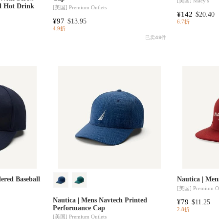
[美国]
Macy's
d Hot Drink
[美国]
Premium Outlets
¥142
$20.40
¥97
$13.95
6.7折
4.9折
已卖
49
件
ered Baseball
Nautica | Men
[美国]
Premium Ou
Nautica | Mens Navtech Printed
¥79
$11.25
Performance Cap
2.8折
[美国]
Premium Outlets