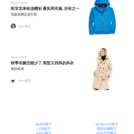
Macy's
01/29
给宝宝来收连帽衫 最实用衣服, 没有之一
百款名牌正在打折
Lily 推荐
Macy's
09/09
秋季衣橱怎能少了 美型又挡风的风衣
质好价优
Dove推荐
始祖鸟帽子
Quiksilver帽子
山浩帽子
露露乐檬帽子
KAVU帽子
拉夫·劳伦帽子