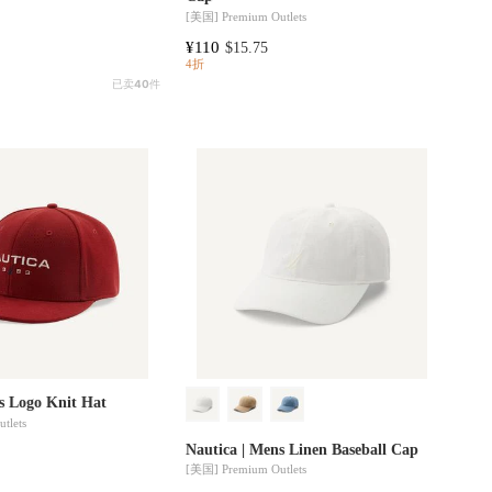
[美国]
Premium Outlets
¥110
$15.75
4折
已卖
40
件
s Logo Knit Hat
tlets
Nautica | Mens Linen Baseball Cap
[美国]
Premium Outlets