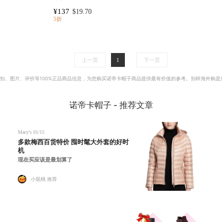
¥137
$19.70
5折
上一页
下一页
1
扣、图片、评价等100%正品商品信息，为您购买
诺帝卡帽子
商品提供最有价值的参考。别样海外购是
诺帝卡帽子 -
推荐文章
Macy's
01/15
多款梅西百货特价 囤时髦大外套的好时
机
现在买应该是最划算了
小屁桃 推荐