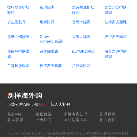
彼得罗夫护肤
黛珂隔离
雅诗兰黛护肤
德美乐嘉护肤
眼霜
眼霜
眼霜
资生堂眼霜
瑞妍眼霜
香缇卡隔离
彼得罗夫面乳
肌肤之钥隔离
Grow
香奈儿隔离
彼得罗夫面霜
Gorgeous隔离
修丽可护肤眼
赫莲娜眼霜
BEYOND隔离
海蓝之谜护肤
霜
眼霜
兰蔻护肤眼霜
彼得罗夫隔离
娇韵诗眼霜
下载别样APP，领
688元
新人大礼包
帮助中心
隐私政策
消费者告知书
正品保障
联系客服
关于我们
国际运送方式
招商合作
Copyright © 2015-2024, 上海别样秀数据科技有限公司, 上海市浦东新区张江高科科苑路399