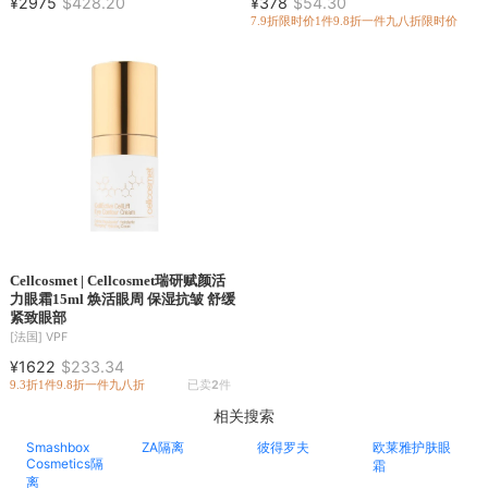
¥2975
$428.20
¥378
$54.30
7.9折
限时价
1件9.8折
一件九八折
限时价
Cellcosmet | Cellcosmet瑞研赋颜活
力眼霜15ml 焕活眼周 保湿抗皱 舒缓
紧致眼部
[法国]
VPF
¥1622
$233.34
9.3折
1件9.8折
一件九八折
已卖
2
件
相关搜索
Smashbox
ZA隔离
彼得罗夫
欧莱雅护肤眼
Cosmetics隔
霜
离