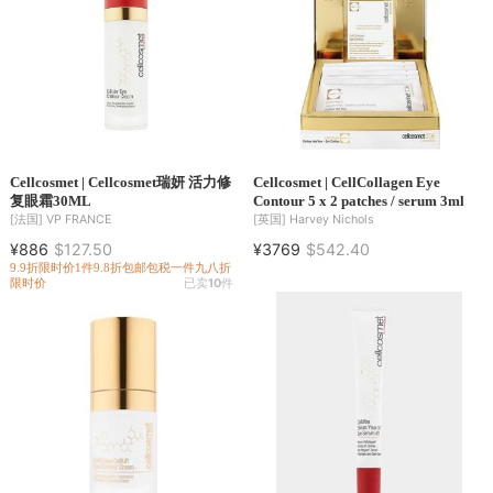
Cellcosmet | Cellcosmet瑞妍 活力修
Cellcosmet | CellCollagen Eye
复眼霜30ML
Contour 5 x 2 patches / serum 3ml
[法国]
VP FRANCE
[英国]
Harvey Nichols
¥886
$127.50
¥3769
$542.40
9.9折
限时价
1件9.8折
包邮包税
一件九八折
限时价
已卖
10
件