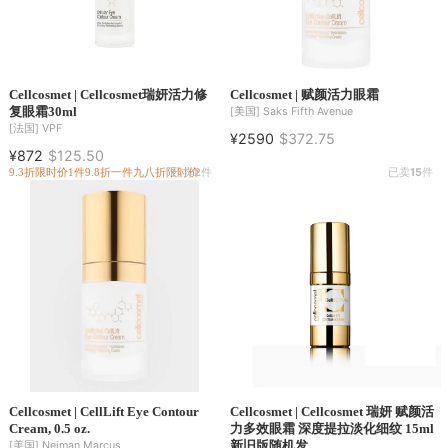
Cellcosmet | Cellcosmet瑞妍活力修
Cellcosmet | 赋颜活力眼霜
复眼霜30ml
[美国]
Saks Fifth Avenue
[法国]
VPF
¥2590
$372.75
¥872
$125.50
9.3折
限时价
1件9.8折
一件九八折
限时价
已卖
2
件
已卖
15
件
Cellcosmet | CellLift Eye Contour
Cellcosmet | Cellcosmet 瑞妍 赋颜活
Cream, 0.5 oz.
力多效眼霜 深度提拉淡化细纹 15ml
新旧版随机发
[美国]
Neiman Marcus