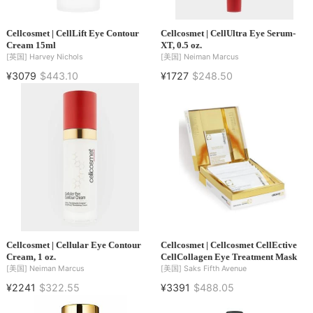
Cellcosmet | CellLift Eye Contour
Cellcosmet | CellUltra Eye Serum-
Cream 15ml
XT, 0.5 oz.
[英国]
Harvey Nichols
[美国]
Neiman Marcus
¥3079
$443.10
¥1727
$248.50
Cellcosmet | Cellular Eye Contour
Cellcosmet | Cellcosmet CellEctive
Cream, 1 oz.
CellCollagen Eye Treatment Mask
[美国]
Neiman Marcus
[美国]
Saks Fifth Avenue
¥2241
$322.55
¥3391
$488.05