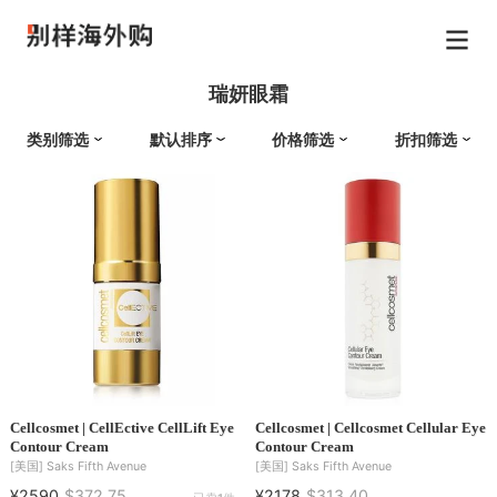
瑞妍眼霜
类别筛选
默认排序
价格筛选
折扣筛选
Cellcosmet | CellEctive CellLift Eye
Cellcosmet | Cellcosmet Cellular Eye
Contour Cream
Contour Cream
[美国]
Saks Fifth Avenue
[美国]
Saks Fifth Avenue
¥2590
$372.75
¥2178
$313.40