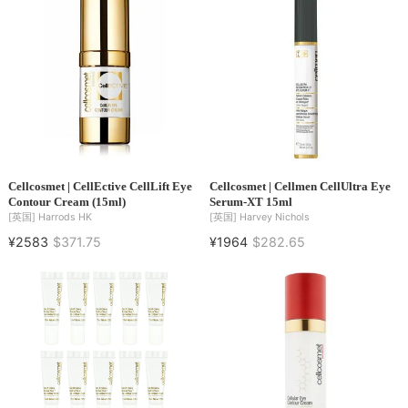
Cellcosmet | CellEctive CellLift Eye
Cellcosmet | Cellmen CellUltra Eye
Contour Cream (15ml)
Serum-XT 15ml
[英国]
Harrods HK
[英国]
Harvey Nichols
¥2583
$371.75
¥1964
$282.65