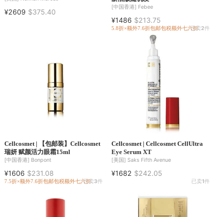
[中国香港]
Febee
¥2609
$375.40
¥1486
$213.75
5.8折×额外7.6折
包邮包税
额外七六折
已卖
2
件
Cellcosmet | 【包邮装】Cellcosmet
Cellcosmet | Cellcosmet CellUltra
瑞妍 赋颜活力眼霜15ml
Eye Serum XT
[中国香港]
Bonpont
[美国]
Saks Fifth Avenue
¥1606
$231.08
¥1682
$242.05
7.5折×额外7.6折
包邮包税
额外七六折
已卖
3
件
已卖
1
件