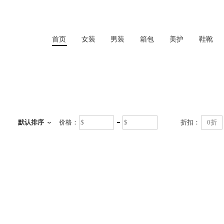
首页
女装
男装
箱包
美护
鞋靴
首页
默认排序
价格：
折扣：