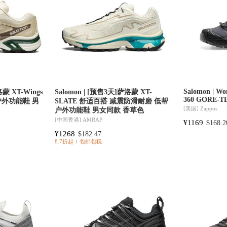
Salomon | Wo
洛蒙 XT-Wings
Salomon | [预售3天]萨洛蒙 XT-
360 GORE-T
户外功能鞋 男
SLATE 舒适百搭 减震防滑耐磨 低帮
[美国]
Zappos
户外功能鞋 男女同款 香草色
[中国香港]
AMRAP
¥1169
$168.2
¥1268
$182.47
8.7折起
包邮包税