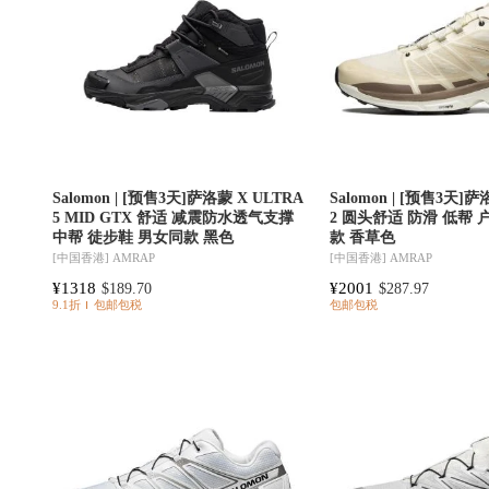
Salomon | [预售3天]萨洛蒙 X ULTRA
Salomon | [预售3天]萨
5 MID GTX 舒适 减震防水透气支撑
2 圆头舒适 防滑 低帮 
中帮 徒步鞋 男女同款 黑色
款 香草色
[中国香港]
AMRAP
[中国香港]
AMRAP
¥1318
¥2001
$189.70
$287.97
9.1折
包邮包税
包邮包税