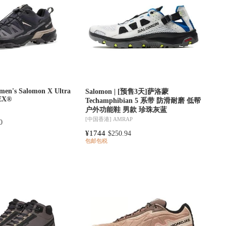
men's Salomon X Ultra
Salomon | [预售3天]萨洛蒙
EX®
Techamphibian 5 系带 防滑耐磨 低帮
户外功能鞋 男款 珍珠灰蓝
[中国香港]
AMRAP
0
¥1744
$250.94
包邮包税