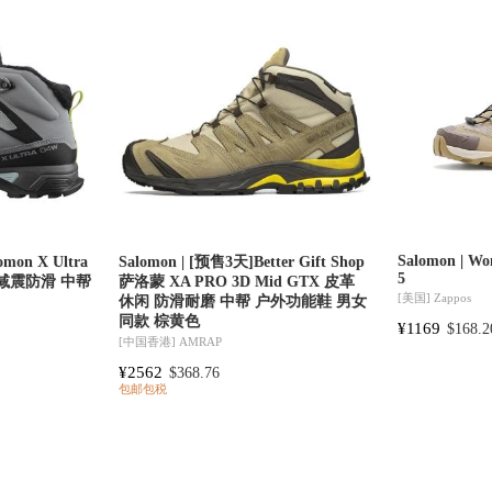
Salomon | Wo
mon X Ultra
Salomon | [预售3天]Better Gift Shop
5
swp 减震防滑 中帮
萨洛蒙 XA PRO 3D Mid GTX 皮革
[美国]
Zappos
休闲 防滑耐磨 中帮 户外功能鞋 男女
同款 棕黄色
¥1169
$168.2
[中国香港]
AMRAP
¥2562
$368.76
包邮包税