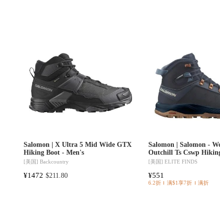
Salomon | X Ultra 5 Mid Wide GTX
Salomon | Salomon - W
Hiking Boot - Men's
Outchill Ts Cswp Hikin
[美国]
Backcountry
[美国]
ELITE FINDS
¥1472
¥551
$211.80
6.2折
满$1享7折
满折