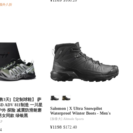
$168.20
额外八折
 [预售3天]【定制球鞋】 萨
 3D ADV 811制造 一川星
Salomon | X Ultra Snowpilot
户外 探险 减震防滑耐磨
Waterproof Winter Boots - Men's
男女同款 绿银黑
[加拿大]
Altitude Sports
AP
¥1198
$172.40
4