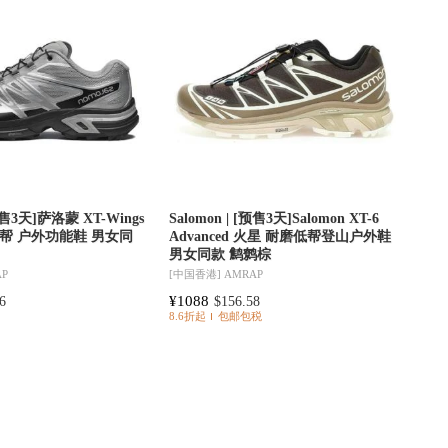
[预售3天]萨洛蒙 XT-Wings
Salomon | [预售3天]Salomon XT-6
低帮 户外功能鞋 男女同
Advanced 火星 耐磨低帮登山户外鞋
男女同款 鹪鹩棕
AP
[中国香港]
AMRAP
¥1088
6
$156.58
8.6折起
包邮包税