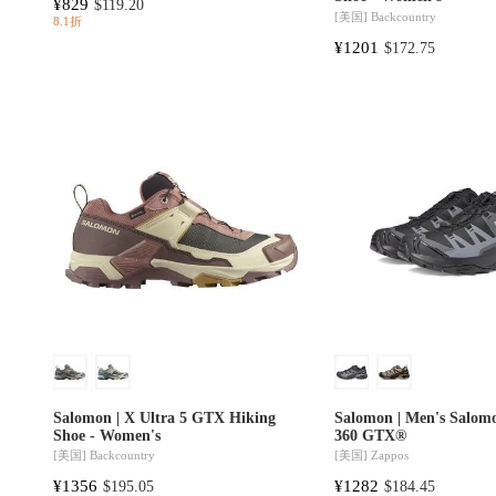
¥829
$119.20
[美国]
Backcountry
8.1折
¥1201
$172.75
Salomon | X Ultra 5 GTX Hiking
Salomon | Men's Salom
Shoe - Women's
360 GTX®
[美国]
Backcountry
[美国]
Zappos
¥1356
¥1282
$195.05
$184.45