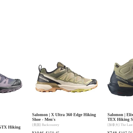
Salomon | X Ultra 360 Edge Hiking
Salomon | El
Shoe - Men's
TEX Hiking S
[美国]
Backcountry
[加拿大]
The Last
 GTX Hiking
¥1046
¥748