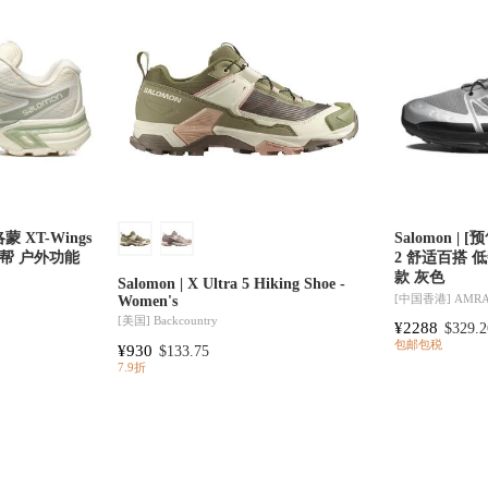
洛蒙 XT-Wings
Salomon | 
低帮 户外功能
2 舒适百搭 
款 灰色
Salomon | X Ultra 5 Hiking Shoe -
[中国香港]
AMR
Women's
[美国]
Backcountry
¥2288
$329.2
包邮包税
¥930
$133.75
7.9折