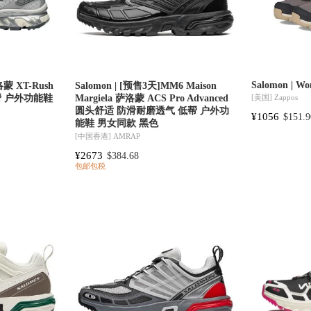
Salomon | Wo
洛蒙 XT-Rush
Salomon | [预售3天]MM6 Maison
帮 户外功能鞋
Margiela 萨洛蒙 ACS Pro Advanced
[美国]
Zappos
圆头舒适 防滑耐磨透气 低帮 户外功
¥1056
$151.9
能鞋 男女同款 黑色
[中国香港]
AMRAP
¥2673
$384.68
包邮包税