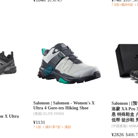
$150.45
$107.56
7.8折×额外8折
Salomon | Salomon - Women's X
Salomon |
Ultra 4 Gore-tex Hiking Shoe
洛蒙 XA Pro
[美国]
ELITE FINDS
悬 特殊鞋盒 
on X Ultra
低帮 徒步鞋 
¥1131
[中国香港]
AMR
7.1折
满$1享7折
满折
¥2826
$406.7