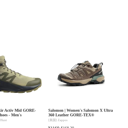
ixir Activ Mid GORE-
Salomon | Women's Salomon X Ultra
hoes - Men's
360 Leather GORE-TEX®
 Hunt
[美国]
Zappos
¥1169