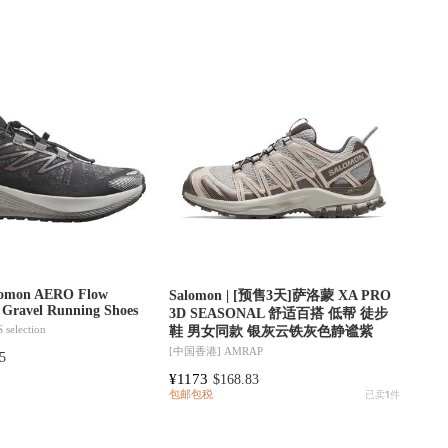
alomon AERO Flow
Salomon | [预售3天]萨洛蒙 XA PRO
Gravel Running Shoes
3D SEASONAL 舒适百搭 低帮 徒步
selection
鞋 男女同款 银灰云铁灰色静谧紫
[中国香港]
AMRAP
5
¥1173
$168.83
包邮包税
已卖
1
件