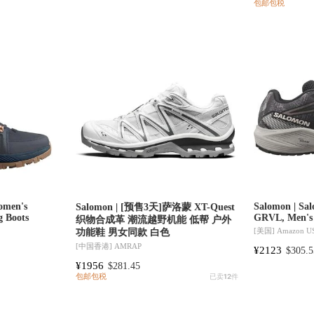
包邮包税
omen's
Salomon | S
Salomon | [预售3天]萨洛蒙 XT-Quest
g Boots
GRVL, Men's 
织物合成革 潮流越野机能 低帮 户外
[美国]
Amazon US 
功能鞋 男女同款 白色
[中国香港]
AMRAP
¥2123
$305.5
¥1956
$281.45
包邮包税
已卖
12
件