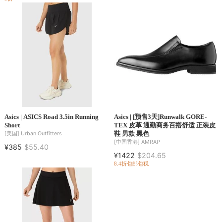
Asics | ASICS Road 3.5in Running
Asics | [预售3天]Runwalk GORE-
Short
TEX 皮革 通勤商务百搭舒适 正装皮
鞋 男款 黑色
[美国]
Urban Outfitters
[中国香港]
AMRAP
¥385
$55.40
¥1422
$204.65
8.4折
包邮包税