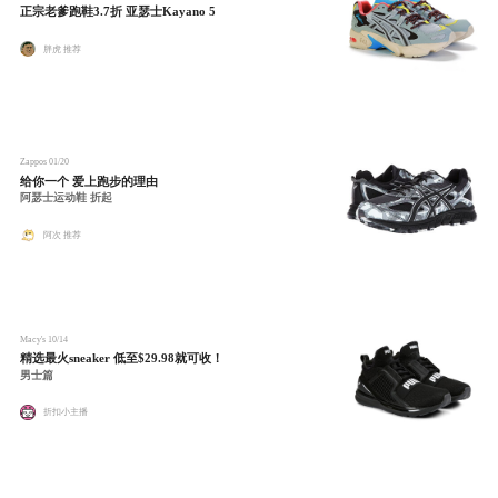
正宗老爹跑鞋3.7折 亚瑟士Kayano 5
胖虎 推荐
Zappos
01/20
给你一个 爱上跑步的理由
阿瑟士运动鞋 折起
阿次 推荐
Macy's
10/14
精选最火sneaker 低至$29.98就可收！
男士篇
折扣小主播