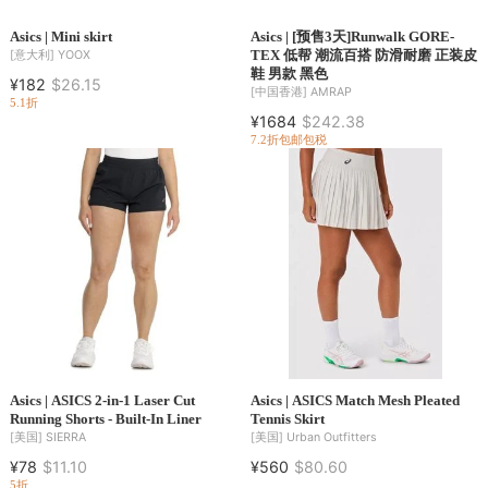
Asics | Mini skirt
Asics | [预售3天]Runwalk GORE-
TEX 低帮 潮流百搭 防滑耐磨 正装皮
[意大利]
YOOX
鞋 男款 黑色
¥182
$26.15
[中国香港]
AMRAP
5.1折
¥1684
$242.38
7.2折
包邮包税
Asics | ASICS 2-in-1 Laser Cut
Asics | ASICS Match Mesh Pleated
Running Shorts - Built-In Liner
Tennis Skirt
[美国]
SIERRA
[美国]
Urban Outfitters
¥78
$11.10
¥560
$80.60
5折