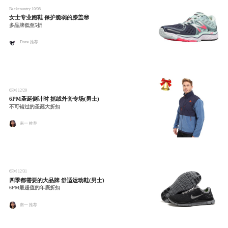
Backcountry
10/08
女士专业跑鞋 保护脆弱的膝盖🤓​
多品牌低至5折
Dove 推荐
6PM
12/20
6PM圣诞倒计时 抓绒外套专场(男士)
不可错过的圣诞大折扣
南一 推荐
6PM
12/31
四季都需要的大品牌 舒适运动鞋(男士)
6PM最超值的年底折扣
南一 推荐