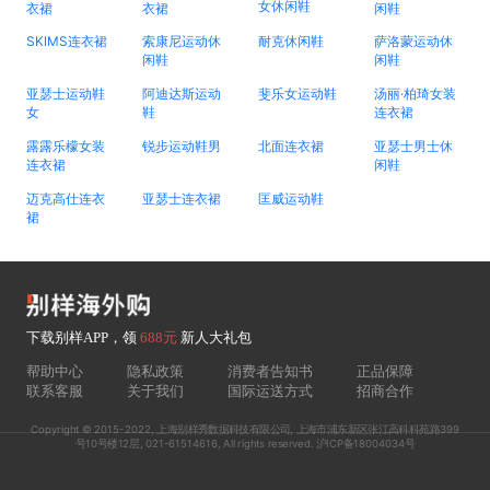
女休闲鞋
衣裙
衣裙
闲鞋
SKIMS连衣裙
索康尼运动休
耐克休闲鞋
萨洛蒙运动休
闲鞋
闲鞋
亚瑟士运动鞋
阿迪达斯运动
斐乐女运动鞋
汤丽·柏琦女装
女
鞋
连衣裙
露露乐檬女装
锐步运动鞋男
北面连衣裙
亚瑟士男士休
连衣裙
闲鞋
迈克高仕连衣
亚瑟士连衣裙
匡威运动鞋
裙
下载别样APP，领
688元
新人大礼包
帮助中心
隐私政策
消费者告知书
正品保障
联系客服
关于我们
国际运送方式
招商合作
Copyright © 2015-2022, 上海别样秀数据科技有限公司, 上海市浦东新区张江高科科苑路399
号10号楼12层, 021-61514616, All rights reserved. 沪ICP备18004034号