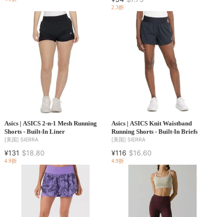
2.3折
Asics | ASICS 2-n-1 Mesh Running
Asics | ASICS Knit Waistband
Shorts - Built-In Liner
Running Shorts - Built-In Briefs
[美国]
SIERRA
[美国]
SIERRA
¥131
$18.80
¥116
$16.60
4.9折
4.9折