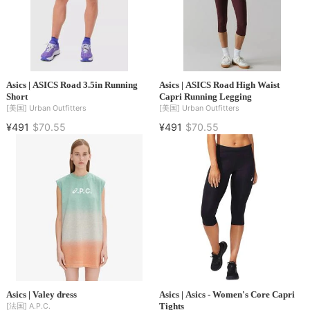
Asics | ASICS Road 3.5in Running
Asics | ASICS Road High Waist
Short
Capri Running Legging
[美国]
Urban Outfitters
[美国]
Urban Outfitters
¥491
$70.55
¥491
$70.55
Asics | Valey dress
Asics | Asics - Women's Core Capri
Tights
[法国]
A.P.C.