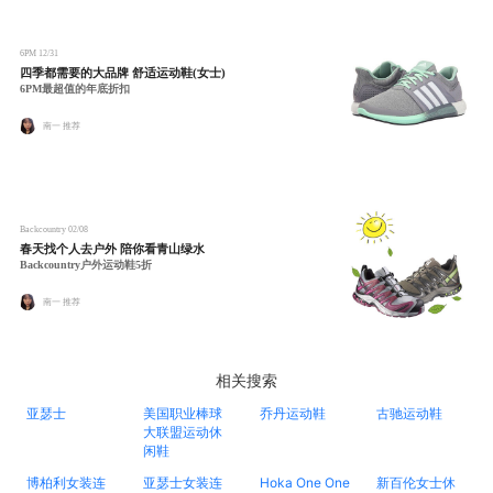
6PM
12/31
四季都需要的大品牌 舒适运动鞋(女士)
6PM最超值的年底折扣
南一 推荐
Backcountry
02/08
春天找个人去户外 陪你看青山绿水
Backcountry户外运动鞋5折
南一 推荐
相关搜索
亚瑟士
美国职业棒球
乔丹运动鞋
古驰运动鞋
大联盟运动休
闲鞋
博柏利女装连
亚瑟士女装连
Hoka One One
新百伦女士休