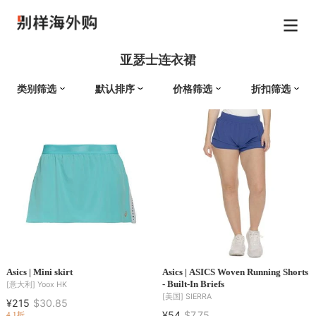
亚瑟士连衣裙
类别筛选
默认排序
价格筛选
折扣筛选
Asics | Mini skirt
Asics | ASICS Woven Running Shorts
- Built-In Briefs
[意大利]
Yoox HK
[美国]
SIERRA
¥215
$30.85
¥54
$7.75
4.1折