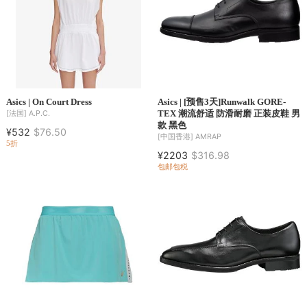
Asics | On Court Dress
Asics | [预售3天]Runwalk GORE-
TEX 潮流舒适 防滑耐磨 正装皮鞋 男
[法国]
A.P.C.
款 黑色
¥532
$76.50
[中国香港]
AMRAP
5折
¥2203
$316.98
包邮包税