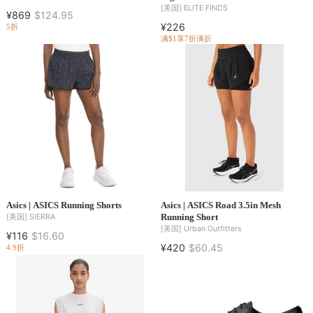
[美国]
ELITE FINDS
¥869
$124.95
¥226
5折
满$1享7折
满折
Asics | ASICS Running Shorts
Asics | ASICS Road 3.5in Mesh
Running Short
[美国]
SIERRA
[美国]
Urban Outfitters
¥116
$16.60
¥420
$60.45
4.9折