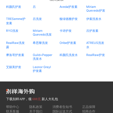
科颜氏护发
吕
Aveda护发素
Miriam
Quevedo护发
TRESemme护
吕洗发
馥绿德雅护发
伊索洗发水
发素
RYO洗发
Miriam
卡诗护发
吕护发素
Quevedo洗发
RealRaw洗发
希思黎洗发
Oribe护发素
ATREUS洗发
露
水
摩洛哥护发素
Guild+Pepper
科颜氏洗发水
RealRaw护发
洗发水
艾丽美护发
Leonor Greyl
护发素
下载别样APP，领
688元
新人大礼包
帮助中心
隐私政策
消费者告知书
正品保障
联系客服
关于我们
国际运送方式
招商合作