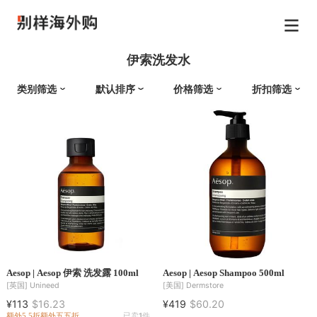
伊索洗发水
类别筛选
默认排序
价格筛选
折扣筛选
Aesop | Aesop 伊索 洗发露 100ml
Aesop | Aesop Shampoo 500ml
[英国]
Unineed
[美国]
Dermstore
¥113
$16.23
¥419
$60.20
额外5.5折
额外五五折
已卖
1
件