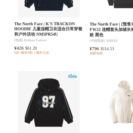
The North Face | K'S TRACKON
The North Face | [
HOODIE 儿童连帽卫衣适合日常穿着
FW22 连帽套头加绒长
和户外活动 NM5PR54U
款 黑色
[韩国]
Brilliant Fashion
[中国香港]
AMRAP
¥426
$61.20
¥796
$114.53
6折×额外9折
额外九折
包邮包税