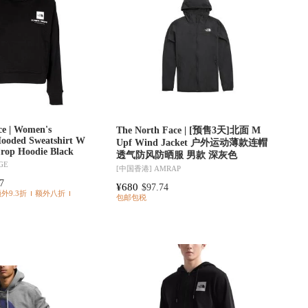
ce | Women's
The North Face | [预售3天]北面 M
Hooded Sweatshirt W
Upf Wind Jacket 户外运动薄款连帽
Crop Hoodie Black
透气防风防晒服 男款 深灰色
GE
[中国香港]
AMRAP
7
¥680
$97.74
额外9.3折
额外八折
包邮包税