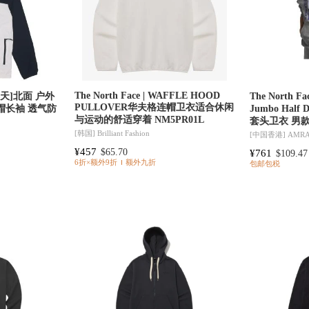
The North Face | WAFFLE HOOD
预售3天]北面 户外
The North F
PULLOVER华夫格连帽卫衣适合休闲
帽长袖 透气防
Jumbo Hal
与运动的舒适穿着 NM5PR01L
套头卫衣 男款
[韩国]
Brilliant Fashion
[中国香港]
AMR
¥457
$65.70
¥761
$109.47
6折×额外9折
额外九折
包邮包税