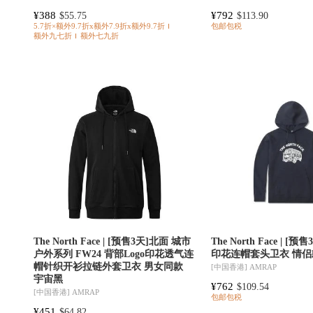
¥388
¥792
$55.75
$113.90
5.7折×额外9.7折x额外7.9折x额外9.7折
包邮包税
额外九七折
额外七九折
The North Face | [预售3天]北面 城市
The North Face | 
户外系列 FW24 背部Logo印花透气连
印花连帽套头卫衣 情侣
帽针织开衫拉链外套卫衣 男女同款
[中国香港]
AMRAP
宇宙黑
¥762
$109.54
[中国香港]
AMRAP
包邮包税
¥451
$64.82