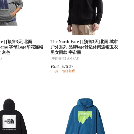
ace | [预售3天]北面
The North Face | [预售3天]北面 城市
f Dome 字母Logo印花连帽
户外系列 品脾logo舒适休闲连帽卫衣
 灰色
男女同款 宇宙黑
AP
[中国香港]
AMRAP
¥531
$76.37
6.1折
包邮包税