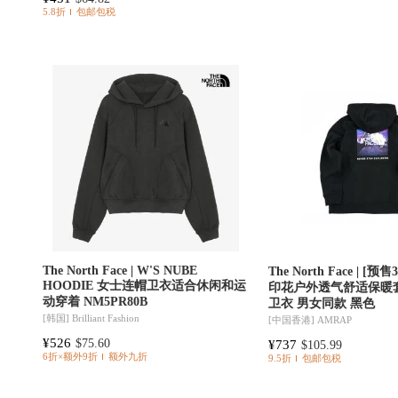
5.8折
包邮包税
The North Face | W'S NUBE
The North Face | [
HOODIE 女士连帽卫衣适合休闲和运
印花户外透气舒适保暖
动穿着 NM5PR80B
卫衣 男女同款 黑色
[韩国]
Brilliant Fashion
[中国香港]
AMRAP
¥526
$75.60
¥737
$105.99
6折×额外9折
额外九折
9.5折
包邮包税