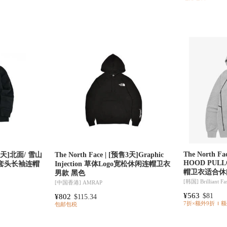
The North F
预售3天]北面/ 雪山
The North Face | [预售3天]Graphic
HOOD PU
套头长袖连帽
Injection 草体Logo宽松休闲连帽卫衣
帽卫衣适合休闲
男款 黑色
[韩国]
Brilliant F
[中国香港]
AMRAP
¥563
¥802
$81
$115.34
7折×额外9折
额
包邮包税