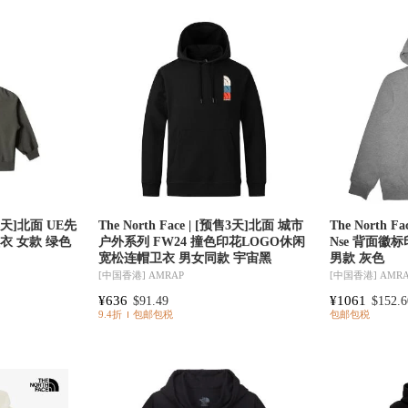
预售3天]北面 UE先
The North Face | [预售3天]北面 城市
The North F
衣 女款 绿色
户外系列 FW24 撞色印花LOGO休闲
Nse 背面
宽松连帽卫衣 男女同款 宇宙黑
男款 灰色
[中国香港]
AMRAP
[中国香港]
AMR
¥636
¥1061
$91.49
$152.6
9.4折
包邮包税
包邮包税