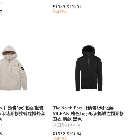
AP
¥1043
$150.01
7
包邮包税
Face | [预售3天]北面/服装
The North Face | [预售3天]北面/
go印花开衫拉链连帽外套
MERAK 纯色Logo标识抓绒连帽开衫
色
卫衣 男款 黑色
AP
[中国香港]
AMRAP
¥1332
8
$191.64
包邮包税