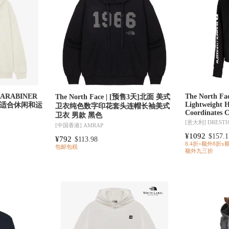
 KARABINER
The North Fa
The North Face | [预售3天]北面 美式
Lightweight 
衣适合休闲和运
卫衣纯色数字印花套头连帽长袖美式
Coordinates 
卫衣 男款 黑色
[意大利]
DRESTI
[中国香港]
AMRAP
¥1092
$157.1
¥792
$113.98
8.4折×额外8折x
包邮包税
额外九三折