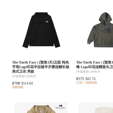
The North Face | [预售3天]北面 纯色
The North Face | [
字母Logo印花半拉链半开襟连帽长袖
锋 Logo印花连帽套头卫
美式卫衣 男款
[中国香港]
AMRAP
[中国香港]
AMRAP
¥575
$82.74
¥798
4.5折
包邮包税
$114.84
包邮包税