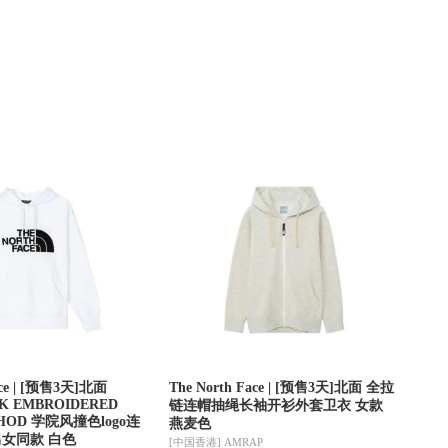
ace | [预售3天]北面
The North Face | [预售3天]北面 全拉
K EMBROIDERED
链连帽抽绳长袖开衫外套卫衣 女款
 HOD 学院风撞色logo连
燕麦色
男女同款 白色
[中国香港]
AMRAP