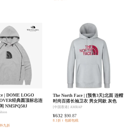
ace | DOME LOGO
The North Face | [预售3天]北面 连帽
LLOVER经典圆顶标志连
时尚百搭长袖卫衣 男女同款 灰色
 NM5PQ50J
[中国香港]
AMRAP
ashion
¥632
$90.87
8.1折
包邮包税
外九折