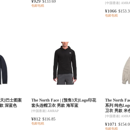
¥929
$133.69
[中国香港]
AMR
包邮包税
¥1066
$153.3
包邮包税
[预售3天]巴士图案
The North Face | [预售3天]Logo印花
The North 
款 深蓝色
套头连帽卫衣 男款 海军蓝
系列 纯色Lo
卫衣 男款 米
[中国香港]
AMRAP
[中国香港]
AMR
¥812
$116.85
¥1071
包邮包税
$154.0
包邮包税