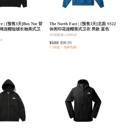
ace | [预售3天]Box Nse 背
The North Face | [预售3天]北面 SS22
绳连帽短绒长袖美式卫
休闲印花连帽美式卫衣 男款 蓝色
[中国香港]
AMRAP
AP
¥688
$98.93
7.5折起
包邮包税