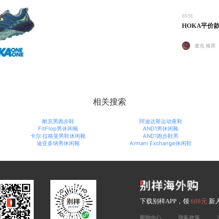
03/31
HOKA平价款精
麦克 推荐
相关搜索
耐克男跑步鞋
阿迪达斯运动童鞋
FitFlop男休闲靴
AND1男休闲靴
卡尔·拉格斐男鞋休闲靴
AND1跑步鞋男
迪亚多纳男休闲靴
Armani Exchange休闲鞋
下载别样APP，领
688元
新
帮助中心
隐私政策