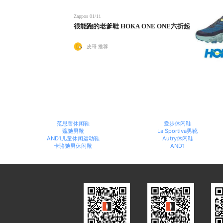
Zappos
01/11
很能跑的老爹鞋 HOKA ONE ONE六折起
皮哥 推荐
范思哲休闲鞋
爱步休闲鞋
蔻驰男靴
La Sportiva男靴
AND1儿童休闲运动鞋
Autry休闲鞋
卡骆驰男休闲靴
AND1