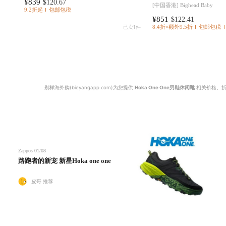
¥839
$120.67
[中国香港]
Bighead Baby
9.2折起
包邮包税
¥851
$122.41
已卖
1
件
8.4折×额外9.5折
包邮包税
别样海外购(bieyangapp.com)为您提供
Hoka One One男鞋休闲靴
相关价格、折
Zappos
01/08
路跑者的新宠 新星Hoka one one
皮哥 推荐