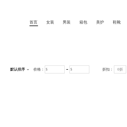
首页
女装
男装
箱包
美护
鞋靴
首页
默认排序
价格：
折扣：