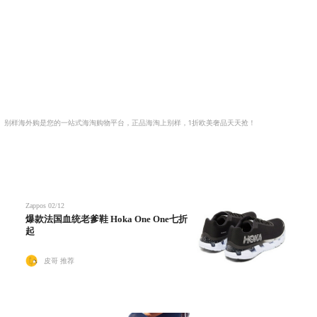
。别样海外购是您的一站式海淘购物平台，正品海淘上别样，1折欧美奢品天天抢！
Zappos
02/12
爆款法国血统老爹鞋 Hoka One One七折
起
皮哥 推荐