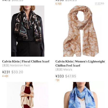
6.9折
已卖
7
件
Calvin Klein | Floral Chiffon Scarf
Calvin Klein | Women's Lightweight
Chiffon Feel Scarf
[美国]
Nordstrom Rack
[美国]
Macy's
¥231
$33.20
¥333
$47.85
4.4折
7折