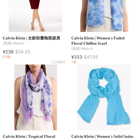
Calvin Klein | 女款轻量晚装披肩
Calvin Klein | Women's Faded
Floral Chiffon Scarf
[美国]
Macy's
[美国]
Macy's
¥238
$34.25
¥333
$47.85
6.9折
已卖
50
件
7折
Calvin Klein | Tropical Floral
Calvin Klein | Women's Solid Satin-