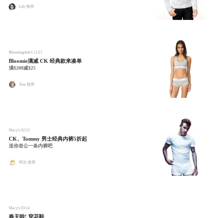
Lily 推荐
Bloomingdale's
11/21
Bloomie满减 CK 经典款来凑单
满$200减$25
Tata 推荐
Macy's
02/12
CK、Tommy 男士经典内裤5折起
送你老公一条内裤吧
阿次 推荐
Macy's
03/14
春天啦! 穿花鞋