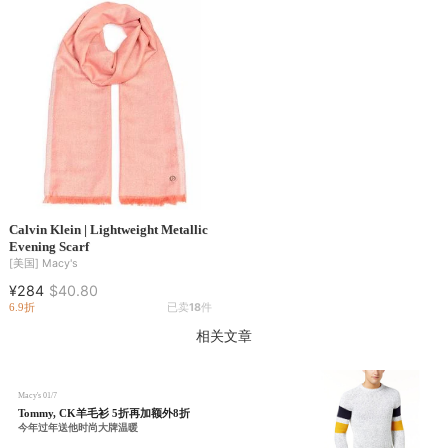
Calvin Klein | Lightweight Metallic
Evening Scarf
[美国]
Macy's
¥284
$40.80
6.9折
已卖
18
件
相关文章
Macy's
01/7
Tommy, CK羊毛衫 5折再加额外8折
今年过年送他时尚大牌温暖