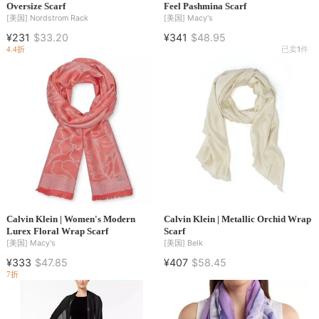
Oversize Scarf
Feel Pashmina Scarf
[美国]
Nordstrom Rack
[美国]
Macy's
¥231
$33.20
¥341
$48.95
4.4折
已卖
1
件
Calvin Klein | Women's Modern
Calvin Klein | Metallic Orchid Wrap
Lurex Floral Wrap Scarf
Scarf
[美国]
Macy's
[美国]
Belk
¥333
$47.85
¥407
$58.45
7折