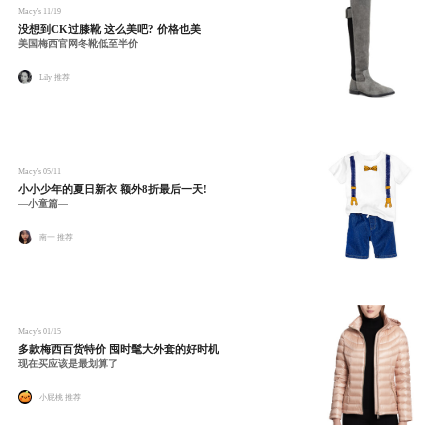
Macy's
11/19
没想到CK过膝靴 这么美吧? 价格也美
美国梅西官网冬靴低至半价
Lily 推荐
Macy's
05/11
小小少年的夏日新衣 额外8折最后一天!
—小童篇—
南一 推荐
Macy's
01/15
多款梅西百货特价 囤时髦大外套的好时机
现在买应该是最划算了
小屁桃 推荐