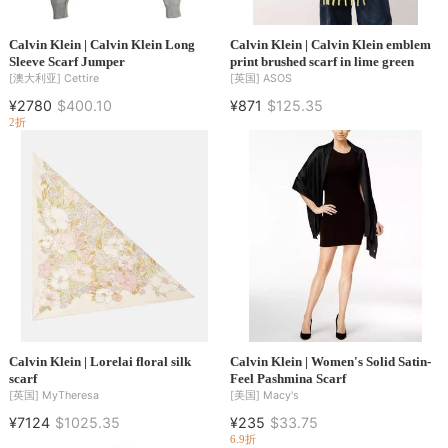
Calvin Klein | Calvin Klein Long
Calvin Klein | Calvin Klein emblem
Sleeve Scarf Jumper
print brushed scarf in lime green
[澳大利亚]
Cettire
[英国]
ASOS
¥2780
$400.10
¥871
$125.35
2折
Calvin Klein | Lorelai floral silk
Calvin Klein | Women's Solid Satin-
scarf
Feel Pashmina Scarf
[英国]
MyTheresa
[美国]
Macy's
¥7124
$1025.35
¥235
$33.75
6.9折