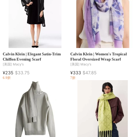
Calvin Klein | Elegant Satin-Trim
Calvin Klein | Women's Tropical
Chiffon Evening Scarf
Floral Oversized Wrap Scarf
[美国]
Macy's
[美国]
Macy's
¥235
$33.75
¥333
$47.85
6.9折
7折