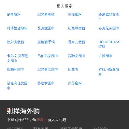
相关搜索
纳斯散粉
纪梵希脚链
兰蔻蜜粉
路易威登女围
巾
雅诗兰黛散粉
艾克妮围巾
纪梵希蜜粉
布克兄弟围巾
澳尔滨散粉
宝格丽手镯
香奈儿散粉
HOURGLASS
蜜粉
卡尔文·克莱恩
巴伯尔女围巾
蔻驰女围巾
古驰围巾
女围巾
博柏利围巾
纪梵希女围巾
纪梵希
罗拉玛斯亚散
粉
迈克高仕女围
芬迪女围巾
贝茗蜜粉
巾
下载别样APP，领
688元
新人大礼包
帮助中心
隐私政策
消费者告知书
正品保障