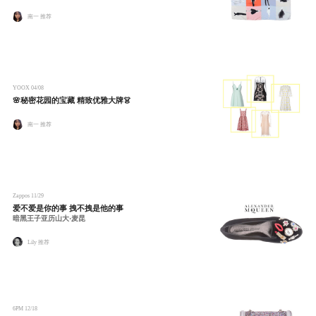
南一 推荐
YOOX
04/08
🌸秘密花园的宝藏 精致优雅大牌👗
南一 推荐
Zappos
11/29
爱不爱是你的事 拽不拽是他的事
暗黑王子亚历山大·麦昆
Lily 推荐
6PM
12/18