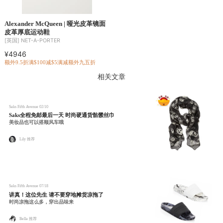
Alexander McQueen | 哑光皮革镜面
皮革厚底运动鞋
[英国]
NET-A-PORTER
¥4946
额外9.5折
满$100减$5
满减
额外九五折
相关文章
Saks Fifth Avenue
02/10
Saks全程免邮最后一天 时尚硬通货骷髅丝巾
美妆品也可以搭顺风车哦
Lily 推荐
Saks Fifth Avenue
07/18
讲真！这位先生 请不要穿地摊货凉拖了
时尚凉拖这么多，穿出品味来
Bella 推荐