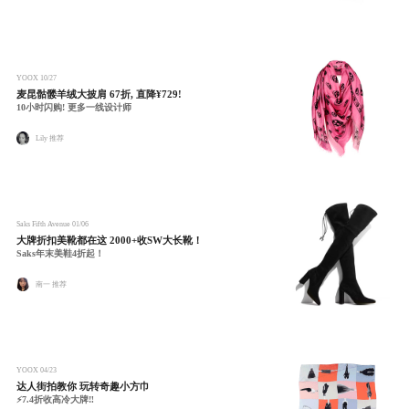
YOOX
10/27
麦昆骷髅羊绒大披肩 67折, 直降¥729!
10小时闪购! 更多一线设计师
Lily 推荐
Saks Fifth Avenue
01/06
大牌折扣美靴都在这 2000+收SW大长靴！
Saks年末美鞋4折起！
南一 推荐
YOOX
04/23
达人街拍教你 玩转奇趣小方巾
⚡️7.4折收高冷大牌‼️