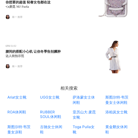
你想要的超值 轻奢女包都在这
👈麦昆 MJ Furla
南一 推荐
6PM
01/02
腰间的搭配小心机 让你冬季告别臃肿
达人街拍示范
南一 推荐
相关搜索
Ariat女士靴
UGG女士靴
萨洛蒙女士休
斯图尔特·韦茨
闲鞋
曼女士休闲鞋
ROA休闲鞋
RUBBER
亚历山大·麦昆
添柏岚女士靴
SOUL休闲鞋
女靴
斯图尔特·韦茨
古驰女士休闲
Toga Pulla女
黄金鹅女休闲
曼女凉鞋
鞋
靴
鞋